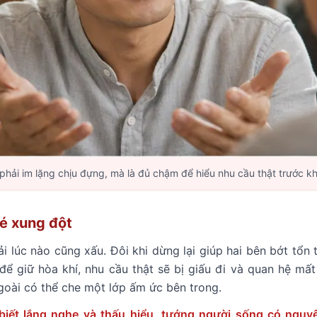
ải im lặng chịu đựng, mà là đủ chậm để hiểu nhu cầu thật trước kh
é xung đột
i lúc nào cũng xấu. Đôi khi dừng lại giúp hai bên bớt tổn
ể giữ hòa khí, nhu cầu thật sẽ bị giấu đi và quan hệ mất
goài có thể che một lớp ấm ức bên trong.
biết lắng nghe và thấu hiểu
,
tướng người sống có nguyê