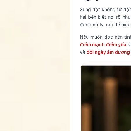
Xung đột không tự độn
hai bên biết nói rõ nh
được xử lý: nói để hiểu
Nếu muốn đọc nền tín
điểm mạnh điểm yếu
v
và
đổi ngày âm dương