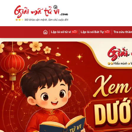
Lập lá số tử vi
Lập lá số Bát Tự
Tra cứu thần