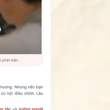
i phản biện.
 thương. Nhưng nếu bạn
 cơ hội điều chỉnh. Lâu
n tắc
và
tướng người