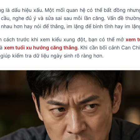
g là dấu hiệu xấu. Một mối quan hệ có thể bất đồng nhưn
u cầu, nghe đủ ý và sửa sai sau mỗi lần căng. Vấn đề thư
 nhau hơn hay nói để thắng, im lặng để bình tĩnh hay im lặn
h cách trước khi xem kiểu xung đột, bạn có thể mở
xem t
à
xem tuổi xu hướng căng thẳng
. Khi cần bối cảnh Can Ch
giúp kiểm tra dữ liệu ngày sinh rõ ràng hơn.