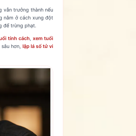
g vẫn trưởng thành nếu
ờng nằm ở cách xung đột
g để trừng phạt.
uổi tính cách
,
xem tuổi
i sâu hơn,
lập lá số tử vi