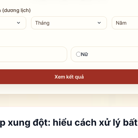
 (dương lịch)
Nữ
Xem kết quả
p xung đột: hiểu cách xử lý bấ