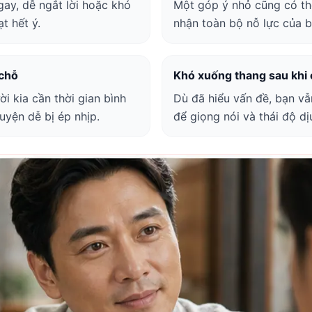
ay, dễ ngắt lời hoặc khó
Một góp ý nhỏ cũng có thể
t hết ý.
nhận toàn bộ nỗ lực của b
 chỗ
Khó xuống thang sau khi
ời kia cần thời gian bình
Dù đã hiểu vấn đề, bạn vẫ
huyện dễ bị ép nhịp.
để giọng nói và thái độ dịu