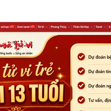
 số học
Xem tarot
Tử Vi
Phong Thủy
Thần Số Học
Tarot
X