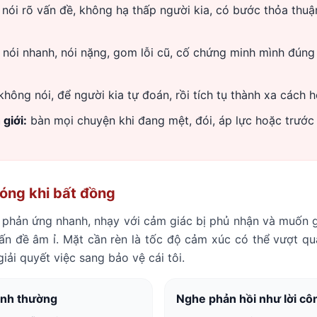
nói rõ vấn đề, không hạ thấp người kia, có bước thỏa thu
nói nhanh, nói nặng, gom lỗi cũ, cố chứng minh mình đúng 
hông nói, để người kia tự đoán, rồi tích tụ thành xa cách
giới:
bàn mọi chuyện khi đang mệt, đói, áp lực hoặc trướ
óng khi bất đồng
phản ứng nhanh, nhạy với cảm giác bị phủ nhận và muốn gi
vấn đề âm ỉ. Mặt cần rèn là tốc độ cảm xúc có thể vượt qu
iải quyết việc sang bảo vệ cái tôi.
ình thường
Nghe phản hồi như lời cô