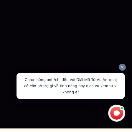
Chào mừng anh/chị đến với Giải Mã Tử Vi. Anh/chị
có cần hỗ trợ gì về tính năng hay dịch vụ xem tử vi
không ạ?