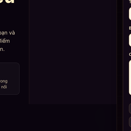
bạn và
điểm
n.
C
rong
 nối