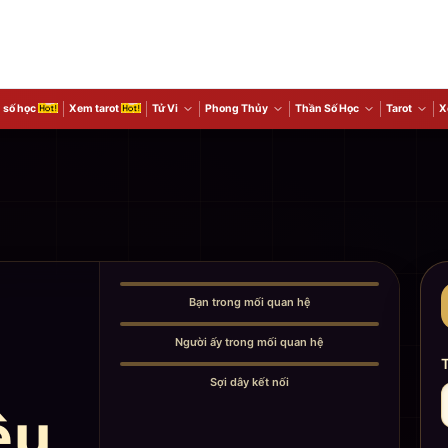
 số học
Xem tarot
Tử Vi
Phong Thủy
Thần Số Học
Tarot
X
1
Bạn trong mối quan hệ
2
Người ấy trong mối quan hệ
3
Sợi dây kết nối
êu