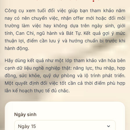
Công cụ xem tuổi đổi việc giúp bạn tham khảo năm
nay có nên chuyển việc, nhận offer mới hoặc đổi môi
trường làm việc hay không dựa trên ngày sinh, giới
tính, Can Chi, ngũ hành và Bát Tự. Kết quả gợi ý mức
thuận lợi, điểm cần lưu ý và hướng chuẩn bị trước khi
hành động.
Hãy dùng kết quả như một lớp tham khảo văn hóa bên
cạnh dữ liệu nghề nghiệp thật: năng lực, thu nhập, hợp
đồng, sức khỏe, quỹ dự phòng và lộ trình phát triển.
Một quyết định đổi việc tốt cần cả thời điểm phù hợp
lẫn kế hoạch thực tế đủ chắc.
Ngày sinh