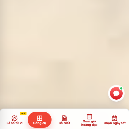
Xem giờ
Lá số tử vi
Công cụ
Bài viết
Chọn ngày tốt
hoàng đạo