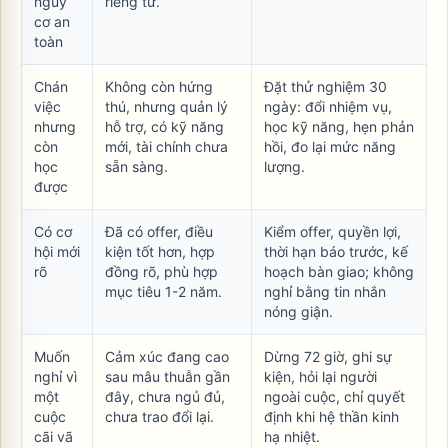
nguy
riêng tư.
cơ an
toàn
Chán
Không còn hứng
Đặt thử nghiệm 30
việc
thú, nhưng quản lý
ngày: đổi nhiệm vụ,
nhưng
hỗ trợ, có kỹ năng
học kỹ năng, hẹn phản
còn
mới, tài chính chưa
hồi, đo lại mức năng
học
sẵn sàng.
lượng.
được
Có cơ
Đã có offer, điều
Kiểm offer, quyền lợi,
hội mới
kiện tốt hơn, hợp
thời hạn báo trước, kế
rõ
đồng rõ, phù hợp
hoạch bàn giao; không
mục tiêu 1-2 năm.
nghỉ bằng tin nhắn
nóng giận.
Muốn
Cảm xúc đang cao
Dừng 72 giờ, ghi sự
nghỉ vì
sau mâu thuẫn gần
kiện, hỏi lại người
một
đây, chưa ngủ đủ,
ngoài cuộc, chỉ quyết
cuộc
chưa trao đổi lại.
định khi hệ thần kinh
cãi vã
hạ nhiệt.