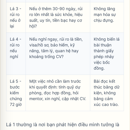
Lá 3 -
Nếu ở thêm 30-90 ngày, rủi
Không lãng
rủi ro
ro lớn nhất là sức khỏe, hiệu
mạn hóa sự
nếu ở
suất, uy tín, tiền bạc hay cơ
chịu đựng.
lại
hội?
Lá 4 -
Nếu nghỉ ngay, rủi ro là tiền,
Không biến lá
rủi ro
visa/hồ sơ, bảo hiểm, kỹ
bài thuận
nếu
năng, tâm lý, quan hệ hay
thành giấy
nghỉ
khoảng trống CV?
phép nhảy
việc bốc
đồng.
Lá 5 -
Một việc nhỏ cần làm trước
Bài đọc kết
bước
khi quyết định: tính quỹ dự
thúc bằng dữ
kiểm
phòng, đọc hợp đồng, hỏi
kiện, không
chứng
mentor, xin nghỉ, cập nhật CV.
bằng cảm
72 giờ
xúc cao trào.
Lá 1 thường là nơi bạn phát hiện điều mình tưởng là