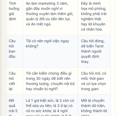
Tình
An làm marketing 3 năm,
Đây là minh
huống
gần đây muốn nghỉ vì
họa mô phỏng,
giả
thường xuyên làm thêm giờ,
không phải trải
định
quản lý đổi ưu tiên liên tục
nghiệm thật
và An mất ngủ.
hay lời khuyên
cá nhân hóa.
Câu
Tôi có nên nghỉ việc ngay
Câu hỏi đóng,
hỏi
không?
dễ biến Tarot
ban
thành người
đầu
quyết định
thay.
Câu
Tôi cần kiểm chứng điều gì
Câu hỏi mở, có
hỏi
trong 30 ngày để biết nên
mốc thời gian
viết
thương lượng, chuyển nội bộ
và có lựa chọn
lại
hay chuẩn bị nghỉ?
trung gian.
Kết
Lá 1 gợi kiệt sức; lá 2 còn có
Mỗi lá chuyển
quả
thể sửa ưu tiên; lá 3 ở lại có
thành dữ kiện,
trải 5
rủi ro sức khỏe; lá 4 nghỉ
không thành lời
lá
ngay rủi ro tài chính; lá 5 là
phán.