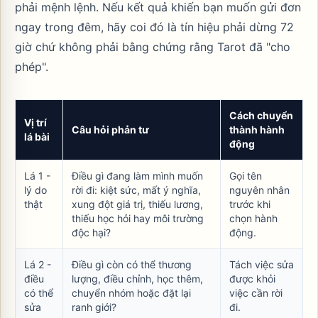
phải mệnh lệnh. Nếu kết quả khiến bạn muốn gửi đơn
ngay trong đêm, hãy coi đó là tín hiệu phải dừng 72
giờ chứ không phải bằng chứng rằng Tarot đã "cho
phép".
Cách chuyển
Vị trí
Câu hỏi phản tư
thành hành
lá bài
động
Lá 1 -
Điều gì đang làm mình muốn
Gọi tên
lý do
rời đi: kiệt sức, mất ý nghĩa,
nguyên nhân
thật
xung đột giá trị, thiếu lương,
trước khi
thiếu học hỏi hay môi trường
chọn hành
độc hại?
động.
Lá 2 -
Điều gì còn có thể thương
Tách việc sửa
điều
lượng, điều chỉnh, học thêm,
được khỏi
có thể
chuyển nhóm hoặc đặt lại
việc cần rời
sửa
ranh giới?
đi.