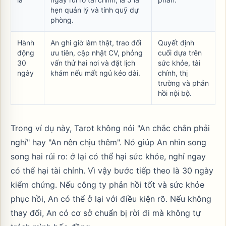
hẹn quản lý và tính quỹ dự
phòng.
Hành
An ghi giờ làm thật, trao đổi
Quyết định
động
ưu tiên, cập nhật CV, phỏng
cuối dựa trên
30
vấn thử hai nơi và đặt lịch
sức khỏe, tài
ngày
khám nếu mất ngủ kéo dài.
chính, thị
trường và phản
hồi nội bộ.
Trong ví dụ này, Tarot không nói "An chắc chắn phải
nghỉ" hay "An nên chịu thêm". Nó giúp An nhìn song
song hai rủi ro: ở lại có thể hại sức khỏe, nghỉ ngay
có thể hại tài chính. Vì vậy bước tiếp theo là 30 ngày
kiểm chứng. Nếu công ty phản hồi tốt và sức khỏe
phục hồi, An có thể ở lại với điều kiện rõ. Nếu không
thay đổi, An có cơ sở chuẩn bị rời đi mà không tự