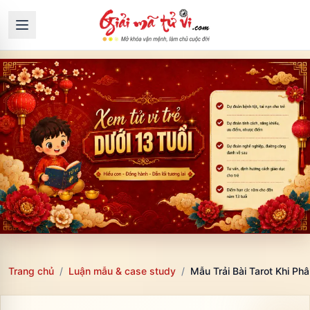
Trang chủ
/
Luận mẫu & case study
/
Mẫu Trải Bài Tarot Khi Ph