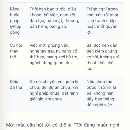
Ràng
Thời hạn báo trước, điều
Tránh nghỉ trong
buộc
khoản thử việc, cam kết
cảm xúc rồi phát
pháp
đào tạo, bảo mật, thưởng,
sinh tranh chấp
lý/hợp
bảo hiểm, bàn giao.
hoặc mất quyền
đồng
lợi.
Cơ hội
Việc mới, phỏng vấn,
Bài đọc nên dẫn
thay
nghề tay trái, kỹ năng có
đến kiểm chứng
thế
thể bán, mạng lưới hỗ trợ,
cơ hội, không chỉ
ngành đang quan tâm.
thoát khỏi chỗ
cũ.
Điều
Đã nói chuyện với quản lý
Nếu chưa thử
đã thử
chưa, đổi dự án chưa, xin
bước ít rủi ro, lá
nghỉ phép chưa, đặt ranh
bài không nên
giới giờ làm chưa.
đẩy bạn thẳng
đến nghỉ việc.
Một mẫu câu hỏi tốt có thể là: "Tôi đang muốn nghỉ