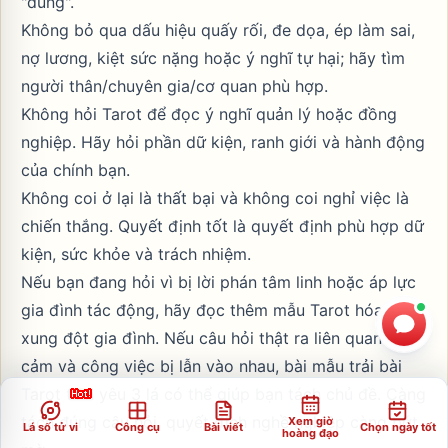
"đúng".
Không bỏ qua dấu hiệu quấy rối, đe dọa, ép làm sai,
nợ lương, kiệt sức nặng hoặc ý nghĩ tự hại; hãy tìm
người thân/chuyên gia/cơ quan phù hợp.
Không hỏi Tarot để đọc ý nghĩ quản lý hoặc đồng
nghiệp. Hãy hỏi phần dữ kiện, ranh giới và hành động
của chính bạn.
Không coi ở lại là thất bại và không coi nghỉ việc là
chiến thắng. Quyết định tốt là quyết định phù hợp dữ
kiện, sức khỏe và trách nhiệm.
Nếu bạn đang hỏi vì bị lời phán tâm linh hoặc áp lực
gia đình tác động, hãy đọc thêm
mẫu Tarot hóa giải
xung đột gia đình
. Nếu câu hỏi thật ra liên quan tình
cảm và công việc bị lẫn vào nhau, bài
mẫu trải bài
Tarot tình yêu 3 lá
có thể giúp bạn tách chủ đề. Càng
tách đúng câu hỏi, quyết định nghề nghiệp càng bớt
Xem giờ
Lá số tử vi
Công cụ
Bài viết
Chọn ngày tốt
hoàng đạo