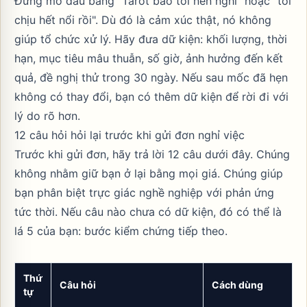
Đừng mở đầu bằng "Tarot bảo tôi nên nghỉ" hoặc "tôi
chịu hết nổi rồi". Dù đó là cảm xúc thật, nó không
giúp tổ chức xử lý. Hãy đưa dữ kiện: khối lượng, thời
hạn, mục tiêu mâu thuẫn, số giờ, ảnh hưởng đến kết
quả, đề nghị thử trong 30 ngày. Nếu sau mốc đã hẹn
không có thay đổi, bạn có thêm dữ kiện để rời đi với
lý do rõ hơn.
12 câu hỏi hỏi lại trước khi gửi đơn nghỉ việc
Trước khi gửi đơn, hãy trả lời 12 câu dưới đây. Chúng
không nhằm giữ bạn ở lại bằng mọi giá. Chúng giúp
bạn phân biệt trực giác nghề nghiệp với phản ứng
tức thời. Nếu câu nào chưa có dữ kiện, đó có thể là
lá 5 của bạn: bước kiểm chứng tiếp theo.
Thứ
Câu hỏi
Cách dùng
tự