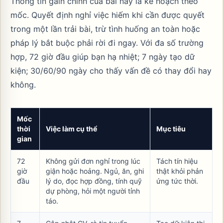
Thông tin gain chính của bài này là kế hoạch theo
mốc. Quyết định nghỉ việc hiếm khi cần được quyết
trong một lần trải bài, trừ tình huống an toàn hoặc
pháp lý bắt buộc phải rời đi ngay. Với đa số trường
hợp, 72 giờ đầu giúp bạn hạ nhiệt; 7 ngày tạo dữ
kiện; 30/60/90 ngày cho thấy vấn đề có thay đổi hay
không.
Mốc
thời
Việc làm cụ thể
Mục tiêu
gian
72
Không gửi đơn nghỉ trong lúc
Tách tín hiệu
giờ
giận hoặc hoảng. Ngủ, ăn, ghi
thật khỏi phản
đầu
lý do, đọc hợp đồng, tính quỹ
ứng tức thời.
dự phòng, hỏi một người tỉnh
táo.