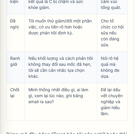
kiện
kết quả là C bị chậm và sức
cảm xúc
khỏe giảm.
tổng quát.
Đề
Tôi muốn thử giảm/đổi một phần
Cho tổ
nghị
việc, có ưu tiên rõ hơn hoặc
chức cơ hội
được phản hồi định kỳ.
sửa nếu
còn đáng
sửa.
Ranh
Nếu khối lượng và cách phản hồi
Nói rõ hệ
giới
không thay đổi sau mốc đã hẹn,
quả mà
tôi sẽ cần cân nhắc lựa chọn
không đe
khác.
dọa.
Chốt
Mình thống nhất điều gì, ai làm
Để lại dấu
lại
gì, xem lại lúc nào, ghi bằng
vết chuyên
email ra sao?
nghiệp và
giảm hiểu
lầm.