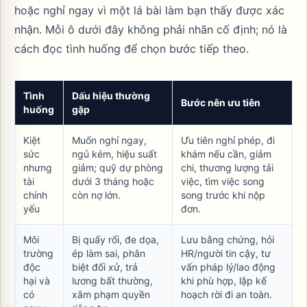
hoặc nghỉ ngay vì một lá bài làm bạn thấy được xác
nhận. Mỗi ô dưới đây không phải nhãn cố định; nó là
cách đọc tình huống để chọn bước tiếp theo.
Tình
Dấu hiệu thường
Bước nên ưu tiên
huống
gặp
Kiệt
Muốn nghỉ ngay,
Ưu tiên nghỉ phép, đi
sức
ngủ kém, hiệu suất
khám nếu cần, giảm
nhưng
giảm; quỹ dự phòng
chi, thương lượng tải
tài
dưới 3 tháng hoặc
việc, tìm việc song
chính
còn nợ lớn.
song trước khi nộp
yếu
đơn.
Môi
Bị quấy rối, đe dọa,
Lưu bằng chứng, hỏi
trường
ép làm sai, phân
HR/người tin cậy, tư
độc
biệt đối xử, trả
vấn pháp lý/lao động
hại và
lương bất thường,
khi phù hợp, lập kế
có
xâm phạm quyền
hoạch rời đi an toàn.