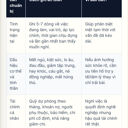
chuẩn
bị
Tình
Ghi 5-7 dòng về việc
Giúp phân biệt
trạng
đang làm, vai trò, áp lực
mệt tạm thời với
hiện
chính, thời gian chịu đựng
vấn đề đã kéo
tại
và lần gần nhất bạn thấy
dài.
muốn nghỉ.
Dấu
Mất ngủ, kiệt sức, lo âu,
Nếu ảnh hưởng
hiệu
đau đầu, giảm tập trung,
sức khỏe rõ, cần
cơ thể
hay khóc, cáu gắt, né
ưu tiên hỗ trợ y
và
đồng nghiệp, mất hứng
tế/tâm lý thay vì
tinh
thú.
chỉ trải bài.
thần
Tài
Quỹ dự phòng theo
Nghỉ việc là
chính
tháng, khoản nợ, người
quyết định nghề
cá
phụ thuộc, bảo hiểm, chi
nghiệp nhưng
nhân
phí cố định, khả năng
hậu quả tài chính
giảm chi.
rất thật.