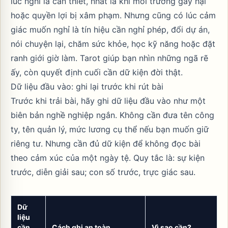
lúc nghỉ là cần thiết, nhất là khi môi trường gây hại
hoặc quyền lợi bị xâm phạm. Nhưng cũng có lúc cảm
giác muốn nghỉ là tín hiệu cần nghỉ phép, đổi dự án,
nói chuyện lại, chăm sức khỏe, học kỹ năng hoặc đặt
ranh giới giờ làm. Tarot giúp bạn nhìn những ngã rẽ
ấy, còn quyết định cuối cần dữ kiện đời thật.
Dữ liệu đầu vào: ghi lại trước khi rút bài
Trước khi trải bài, hãy ghi dữ liệu đầu vào như một
biên bản nghề nghiệp ngắn. Không cần đưa tên công
ty, tên quản lý, mức lương cụ thể nếu bạn muốn giữ
riêng tư. Nhưng cần đủ dữ kiện để không đọc bài
theo cảm xúc của một ngày tệ. Quy tắc là: sự kiện
trước, diễn giải sau; con số trước, trực giác sau.
Dữ
liệu
cần
Cách ghi an toàn
Vì sao cần?