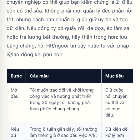
chuyên nghiệp có thể giúp bạn kiểm chứng lá 2: điều
còn có thể sửa. Không phải mọi quản lý đều phản hồi
tốt, nhưng cách bạn chuẩn bị giúp giữ uy tín và tạo
dữ kiện. Nếu công ty có quấy rối, đe dọa, ép làm sai
hoặc trả lương bất thường, hãy thận trọng hơn: lưu
bằng chứng, hỏi HR/người tin cậy hoặc tư vấn pháp
lý/lao động khi phù hợp.
Bước
Câu mẫu
Mục tiêu
Mở
Tôi muốn trao đổi về khối lượng
Giữ cuộc
đầu
công việc và hướng phát triển
nói chuyện
trong 30 ngày tới, không phải
cụ thể và
than phiền chung chung.
có mục
tiêu.
Nêu
Trong 6 tuần gần đây, tôi thường
Dữ kiện dễ
dữ
làm thêm giờ ở các đầu việc A/B;
xử lý hơn