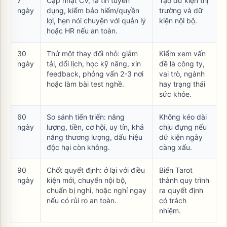
7
Cập nhật CV, rà tin tuyển
Tạo dữ kiện thị
ngày
dụng, kiểm bảo hiểm/quyền
trường và dữ
lợi, hẹn nói chuyện với quản lý
kiện nội bộ.
hoặc HR nếu an toàn.
30
Thử một thay đổi nhỏ: giảm
Kiểm xem vấn
ngày
tải, đổi lịch, học kỹ năng, xin
đề là công ty,
feedback, phỏng vấn 2-3 nơi
vai trò, ngành
hoặc làm bài test nghề.
hay trạng thái
sức khỏe.
60
So sánh tiến triển: năng
Không kéo dài
ngày
lượng, tiền, cơ hội, uy tín, khả
chịu đựng nếu
năng thương lượng, dấu hiệu
dữ kiện ngày
độc hại còn không.
càng xấu.
90
Chốt quyết định: ở lại với điều
Biến Tarot
ngày
kiện mới, chuyển nội bộ,
thành quy trình
chuẩn bị nghỉ, hoặc nghỉ ngay
ra quyết định
nếu có rủi ro an toàn.
có trách
nhiệm.