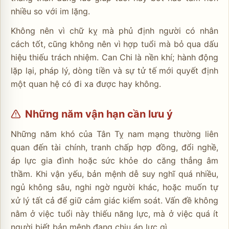
nhiều so với im lặng.
Không nên vì chữ kỵ mà phủ định người có nhân
cách tốt, cũng không nên vì hợp tuổi mà bỏ qua dấu
hiệu thiếu trách nhiệm. Can Chi là nền khí; hành động
lặp lại, pháp lý, dòng tiền và sự tử tế mới quyết định
một quan hệ có đi xa được hay không.
Những năm vận hạn cần lưu ý
Những năm khó của Tân Tỵ nam mạng thường liên
quan đến tài chính, tranh chấp hợp đồng, đổi nghề,
áp lực gia đình hoặc sức khỏe do căng thẳng âm
thầm. Khi vận yếu, bản mệnh dễ suy nghĩ quá nhiều,
ngủ không sâu, nghi ngờ người khác, hoặc muốn tự
xử lý tất cả để giữ cảm giác kiểm soát. Vấn đề không
nằm ở việc tuổi này thiếu năng lực, mà ở việc quá ít
người biết bản mệnh đang chịu áp lực gì.