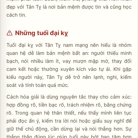
đẹp với Tân Tỵ là nơi bản mệnh được tin và cũng học
cách tin.
Những tuổi đại kỵ
Tuổi đại kỵ với Tân Tỵ nam mạng nên hiểu là nhóm
quan hệ dễ làm bản mệnh bất an: người thiếu minh
bạch, nói nhiều làm ít, vay mượn mập mờ, thay đổi
cam kết hoặc thường xuyên kích vào tự ái. Khi gặp
kiểu người này, Tân Tỵ dễ trở nên lạnh, nghi, kiểm
soát và tính toán quá mức.
Cách hóa giải là dùng nguyên tắc thay cho cảm xúc:
hợp đồng rõ, tiền bạc rõ, trách nhiệm rõ, bằng chứng
rõ. Trong quan hệ thân thiết, nếu thấy mình liên tục
phải đọc ẩn ý, kiểm tra lời nói hoặc giấu suy nghĩ để
giữ thế chủ động, cần dừng lại và nói thẳng hơn. Sự
thẳng thắn đúng lúc giúp tuổi này bớt hao tâm hơn