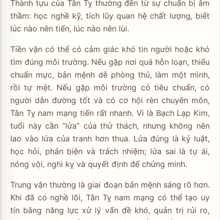
Thành tựu của Tân Tỵ thường đến từ sự chuẩn bị âm
thầm: học nghề kỹ, tích lũy quan hệ chất lượng, biết
lúc nào nên tiến, lúc nào nên lùi.
Tiền vận có thể có cảm giác khó tin người hoặc khó
tìm đúng môi trường. Nếu gặp nơi quá hỗn loạn, thiếu
chuẩn mực, bản mệnh dễ phòng thủ, làm một mình,
rồi tự mệt. Nếu gặp môi trường có tiêu chuẩn, có
người dẫn đường tốt và có cơ hội rèn chuyên môn,
Tân Tỵ nam mạng tiến rất nhanh. Vì là Bạch Lạp Kim,
tuổi này cần “lửa” của thử thách, nhưng không nên
lao vào lửa của tranh hơn thua. Lửa đúng là kỷ luật,
học hỏi, phản biện và trách nhiệm; lửa sai là tự ái,
nóng vội, nghi kỵ và quyết định để chứng minh.
Trung vận thường là giai đoạn bản mệnh sáng rõ hơn.
Khi đã có nghề lõi, Tân Tỵ nam mạng có thể tạo uy
tín bằng năng lực xử lý vấn đề khó, quản trị rủi ro,