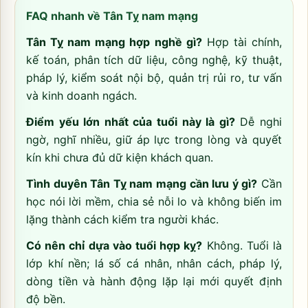
FAQ nhanh về Tân Tỵ nam mạng
Tân Tỵ nam mạng hợp nghề gì?
Hợp tài chính,
kế toán, phân tích dữ liệu, công nghệ, kỹ thuật,
pháp lý, kiểm soát nội bộ, quản trị rủi ro, tư vấn
và kinh doanh ngách.
Điểm yếu lớn nhất của tuổi này là gì?
Dễ nghi
ngờ, nghĩ nhiều, giữ áp lực trong lòng và quyết
kín khi chưa đủ dữ kiện khách quan.
Tình duyên Tân Tỵ nam mạng cần lưu ý gì?
Cần
học nói lời mềm, chia sẻ nỗi lo và không biến im
lặng thành cách kiểm tra người khác.
Có nên chỉ dựa vào tuổi hợp kỵ?
Không. Tuổi là
lớp khí nền; lá số cá nhân, nhân cách, pháp lý,
dòng tiền và hành động lặp lại mới quyết định
độ bền.