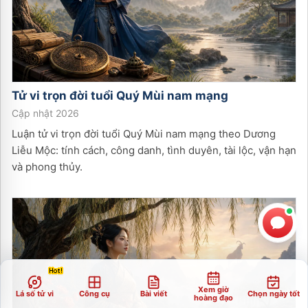
Tử vi trọn đời tuổi
Quý Mùi
nam
mạng
Cập nhật 2026
Luận tử vi trọn đời tuổi Quý Mùi nam mạng theo Dương
Liễu Mộc: tính cách, công danh, tình duyên, tài lộc, vận hạn
và phong thủy.
Xem giờ
Lá số tử vi
Công cụ
Bài viết
Chọn ngày tốt
hoàng đạo