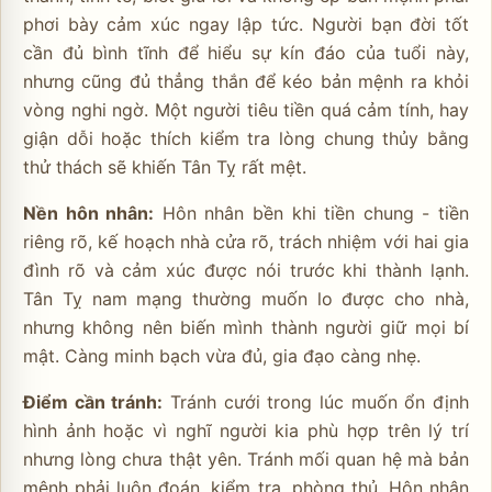
phơi bày cảm xúc ngay lập tức. Người bạn đời tốt
cần đủ bình tĩnh để hiểu sự kín đáo của tuổi này,
nhưng cũng đủ thẳng thắn để kéo bản mệnh ra khỏi
vòng nghi ngờ. Một người tiêu tiền quá cảm tính, hay
giận dỗi hoặc thích kiểm tra lòng chung thủy bằng
thử thách sẽ khiến Tân Tỵ rất mệt.
Nền hôn nhân:
Hôn nhân bền khi tiền chung - tiền
riêng rõ, kế hoạch nhà cửa rõ, trách nhiệm với hai gia
đình rõ và cảm xúc được nói trước khi thành lạnh.
Tân Tỵ nam mạng thường muốn lo được cho nhà,
nhưng không nên biến mình thành người giữ mọi bí
mật. Càng minh bạch vừa đủ, gia đạo càng nhẹ.
Điểm cần tránh:
Tránh cưới trong lúc muốn ổn định
hình ảnh hoặc vì nghĩ người kia phù hợp trên lý trí
nhưng lòng chưa thật yên. Tránh mối quan hệ mà bản
mệnh phải luôn đoán, kiểm tra, phòng thủ. Hôn nhân