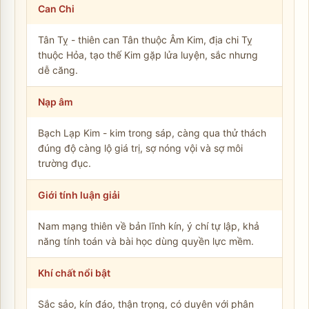
Can Chi
Tân Tỵ - thiên can Tân thuộc Âm Kim, địa chi Tỵ
thuộc Hỏa, tạo thế Kim gặp lửa luyện, sắc nhưng
dễ căng.
Nạp âm
Bạch Lạp Kim - kim trong sáp, càng qua thử thách
đúng độ càng lộ giá trị, sợ nóng vội và sợ môi
trường đục.
Giới tính luận giải
Nam mạng thiên về bản lĩnh kín, ý chí tự lập, khả
năng tính toán và bài học dùng quyền lực mềm.
Khí chất nổi bật
Sắc sảo, kín đáo, thận trọng, có duyên với phân