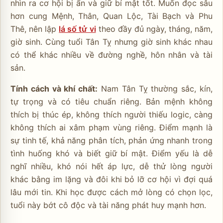
nhìn ra cơ hội bị ẩn và giữ bí mật tốt. Muốn đọc sâu
hơn cung Mệnh, Thân, Quan Lộc, Tài Bạch và Phu
Thê, nên lập
lá số tử vi
theo đầy đủ ngày, tháng, năm,
giờ sinh. Cùng tuổi Tân Tỵ nhưng giờ sinh khác nhau
có thể khác nhiều về đường nghề, hôn nhân và tài
sản.
Tính cách và khí chất:
Nam Tân Tỵ thường sắc, kín,
tự trọng và có tiêu chuẩn riêng. Bản mệnh không
thích bị thúc ép, không thích người thiếu logic, càng
không thích ai xâm phạm vùng riêng. Điểm mạnh là
sự tinh tế, khả năng phân tích, phản ứng nhanh trong
tình huống khó và biết giữ bí mật. Điểm yếu là dễ
nghĩ nhiều, khó nói hết áp lực, dễ thử lòng người
khác bằng im lặng và đôi khi bỏ lỡ cơ hội vì đợi quá
lâu mới tin. Khi học được cách mở lòng có chọn lọc,
tuổi này bớt cô độc và tài năng phát huy mạnh hơn.