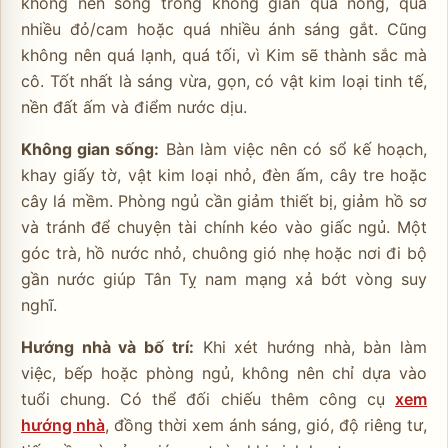
không nên sống trong không gian quá nóng, quá
nhiều đỏ/cam hoặc quá nhiều ánh sáng gắt. Cũng
không nên quá lạnh, quá tối, vì Kim sẽ thành sắc mà
cô. Tốt nhất là sáng vừa, gọn, có vật kim loại tinh tế,
nền đất ấm và điểm nước dịu.
Không gian sống:
Bàn làm việc nên có sổ kế hoạch,
khay giấy tờ, vật kim loại nhỏ, đèn ấm, cây tre hoặc
cây lá mềm. Phòng ngủ cần giảm thiết bị, giảm hồ sơ
và tránh để chuyện tài chính kéo vào giấc ngủ. Một
góc trà, hồ nước nhỏ, chuông gió nhẹ hoặc nơi đi bộ
gần nước giúp Tân Tỵ nam mạng xả bớt vòng suy
nghĩ.
Hướng nhà và bố trí:
Khi xét hướng nhà, bàn làm
việc, bếp hoặc phòng ngủ, không nên chỉ dựa vào
tuổi chung. Có thể đối chiếu thêm công cụ
xem
hướng nhà
, đồng thời xem ánh sáng, gió, độ riêng tư,