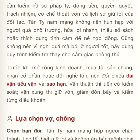
cần kiểm hồ sơ pháp lý, dòng tiền, quyền quyết,
trách nhiệm, cơ chế thoát vốn và lịch sử giữ lời của
đối tác. Tân Tỵ nam mạng không nên hùn hạp với
người quá phô trương, hứa lợi nhanh, thiếu sổ sách
hoặc thích dùng tình cảm để né hợp đồng. Cũng
không nên vì nghi quá mà bỏ lỡ người tốt; hãy dùng
quy trình kiểm tra thay cho cảm giác phòng thủ.
Trước khi mở rộng kinh doanh, mua tài sản chung,
nhận cổ phần hoặc đổi nghề lớn, nên đối chiếu
đại
vận tiểu vận
và
sao hạn
. Vận thuận thì tiến có kiểm
soát; vận xung thì giữ vốn, giảm đòn bẩy và kiểm
từng điều khoản.
Lựa chọn vợ, chồng
Chọn bạn đời:
Tân Tỵ nam mạng hợp người chân
thành, tinh tế, biết giữ lời và không ép bản mệnh phải