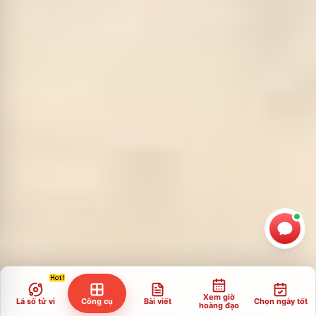
Xem giờ
Lá số tử vi
Công cụ
Bài viết
Chọn ngày tốt
hoàng đạo