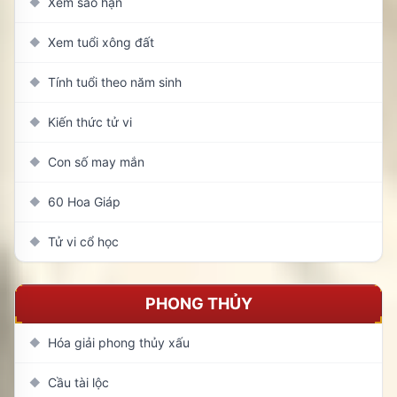
Xem sao hạn
◆
Xem tuổi xông đất
◆
Tính tuổi theo năm sinh
◆
Kiến thức tử vi
◆
Con số may mắn
◆
60 Hoa Giáp
◆
Tử vi cổ học
◆
PHONG THỦY
Hóa giải phong thủy xấu
◆
Cầu tài lộc
◆