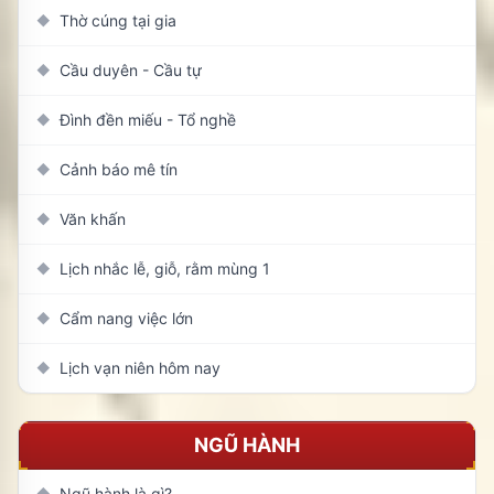
Thờ cúng tại gia
◆
Cầu duyên - Cầu tự
◆
Đình đền miếu - Tổ nghề
◆
Cảnh báo mê tín
◆
Văn khấn
◆
Lịch nhắc lễ, giỗ, rằm mùng 1
◆
Cẩm nang việc lớn
◆
Lịch vạn niên hôm nay
◆
NGŨ HÀNH
Ngũ hành là gì?
◆