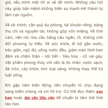
giá, nếu mình mệt thì ai sẽ đỡ mình. Những câu hỏi
này giúp bản mệnh không biến sự mạnh mẽ thành tự
làm cạn nguồn.
Về tài chính, cần quỹ dự phòng, tài khoản riêng, bảng
thu chi và nguyên tắc không góp vốn miệng. Về tình
cảm, nên nói nhu cầu bằng câu ngắn, rõ, không chờ
đối phương tự hiểu. Về sức khỏe, đi bộ gần nước,
kéo giãn, ngủ đủ, uống nước đều, giảm màn hình ban
đêm và chăm thận - nội tiết - tiêu hóa - cổ vai gáy.
Vật phẩm phong thủy chỉ nên là lời nhắc: nước sạch,
đá tròn, cây khỏe, kim loại sáng; không thay thế kỷ
luật sống.
Khi gặp năm biến động, nên chuyển từ chịu đựng
sang kiểm chứng và xin hỗ trợ. Có thể đọc thêm
sao
hạn
hoặc
đại vận tiểu vận
để chuẩn bị tâm thế tỉnh
táo hơn.