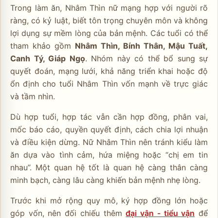
Trong làm ăn, Nhâm Thìn nữ mạng hợp với người rõ
ràng, có kỷ luật, biết tôn trọng chuyên môn và không
lợi dụng sự mềm lòng của bản mệnh. Các tuổi có thể
tham khảo gồm
Nhâm Thìn, Bính Thân, Mậu Tuất,
Canh Tý, Giáp Ngọ
. Nhóm này có thể bổ sung sự
quyết đoán, mạng lưới, khả năng triển khai hoặc độ
ổn định cho tuổi Nhâm Thìn vốn mạnh về trực giác
và tầm nhìn.
Dù hợp tuổi, hợp tác vẫn cần hợp đồng, phân vai,
mốc báo cáo, quyền quyết định, cách chia lợi nhuận
và điều kiện dừng. Nữ Nhâm Thìn nên tránh kiểu làm
ăn dựa vào tình cảm, hứa miệng hoặc “chị em tin
nhau”. Một quan hệ tốt là quan hệ càng thân càng
minh bạch, càng lâu càng khiến bản mệnh nhẹ lòng.
Trước khi mở rộng quy mô, ký hợp đồng lớn hoặc
góp vốn, nên đối chiếu thêm
đại vận - tiểu vận
để