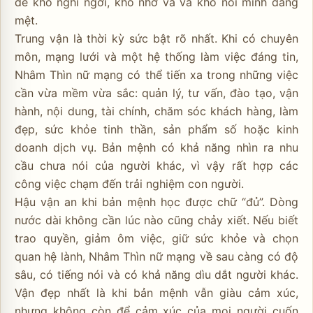
dễ khó nghỉ ngơi, khó nhờ vả và khó nói mình đang
mệt.
Trung vận là thời kỳ sức bật rõ nhất. Khi có chuyên
môn, mạng lưới và một hệ thống làm việc đáng tin,
Nhâm Thìn nữ mạng có thể tiến xa trong những việc
cần vừa mềm vừa sắc: quản lý, tư vấn, đào tạo, vận
hành, nội dung, tài chính, chăm sóc khách hàng, làm
đẹp, sức khỏe tinh thần, sản phẩm số hoặc kinh
doanh dịch vụ. Bản mệnh có khả năng nhìn ra nhu
cầu chưa nói của người khác, vì vậy rất hợp các
công việc chạm đến trải nghiệm con người.
Hậu vận an khi bản mệnh học được chữ “đủ”. Dòng
nước dài không cần lúc nào cũng chảy xiết. Nếu biết
trao quyền, giảm ôm việc, giữ sức khỏe và chọn
quan hệ lành, Nhâm Thìn nữ mạng về sau càng có độ
sâu, có tiếng nói và có khả năng dìu dắt người khác.
Vận đẹp nhất là khi bản mệnh vẫn giàu cảm xúc,
nhưng không còn để cảm xúc của mọi người cuốn