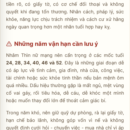
tiền rõ, có giấy tờ, có cơ chế đối thoại và không
quyết khi đang tổn thương. Nhân cách, pháp lý, sức
khỏe, năng lực chịu trách nhiệm và cách cư xử hằng
ngày quan trọng hơn một nhãn tuổi hợp hay kỵ.
Những năm vận hạn cần lưu ý
Nhâm Thìn nữ mạng nên cẩn trọng ở các mốc tuổi
24, 28, 34, 40, 46 và 52
. Đây là những giai đoạn dễ
có áp lực về tình cảm, gia đình, nhà cửa, công việc,
tài chính hoặc sức khỏe tinh thần nếu bản mệnh ôm
quá nhiều. Dấu hiệu thường gặp là mất ngủ, mệt vùng
cổ vai gáy, rối tiêu hóa, dễ cáu, dễ khóc một mình
hoặc muốn thay đổi lớn để thoát cảm giác bí.
Trong năm khó, nên giữ quỹ dự phòng, rà lại giấy tờ,
hạn chế bảo lãnh, không góp vốn vì nể và không
quyết định cưới hỏi - chuyển việc - mua nhà chỉ vì áp