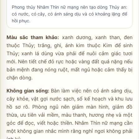
Phong thủy Nhâm Thìn nữ mạng nên tạo dòng Thủy an:
có nước, có cây, có ánh sáng dịu và có khoảng lặng để
hồi phục.
Màu sắc tham khảo:
xanh dương, xanh than, đen
thuộc Thủy; trắng, ghi, ánh kim thuộc Kim để sinh
Thủy; xanh lá dùng vừa phải để nuôi cảm giác tươi
mới. Nên tiết chế đỏ rực hoặc vàng đất quá nặng nếu
bản mệnh đang nóng ruột, mất ngủ hoặc cảm thấy bị
chặn dòng.
Không gian sống:
Bàn làm việc nên có ánh sáng dịu,
cây khỏe, vật gợi nước sạch, sổ kế hoạch và khu lưu
hồ sơ rõ. Phòng ngủ nên giảm màn hình, giảm đồ
thừa, ưu tiên vải mềm, màu thanh, hương nhẹ và một
góc để đọc, viết hoặc thiền. Nhâm Thìn nữ mạng cần
một không gian nhắc mình rằng nghỉ ngơi không phải
ích kỷ.