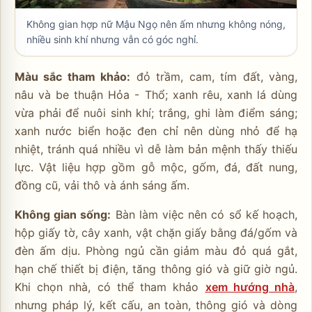
Không gian hợp nữ Mậu Ngọ nên ấm nhưng không nóng,
nhiều sinh khí nhưng vẫn có góc nghỉ.
Màu sắc tham khảo:
đỏ trầm, cam, tím đất, vàng,
nâu và be thuận Hỏa - Thổ; xanh rêu, xanh lá dùng
vừa phải để nuôi sinh khí; trắng, ghi làm điểm sáng;
xanh nước biển hoặc đen chỉ nên dùng nhỏ để hạ
nhiệt, tránh quá nhiều vì dễ làm bản mệnh thấy thiếu
lực. Vật liệu hợp gồm gỗ mộc, gốm, đá, đất nung,
đồng cũ, vải thô và ánh sáng ấm.
Không gian sống:
Bàn làm việc nên có sổ kế hoạch,
hộp giấy tờ, cây xanh, vật chặn giấy bằng đá/gốm và
đèn ấm dịu. Phòng ngủ cần giảm màu đỏ quá gắt,
hạn chế thiết bị điện, tăng thông gió và giữ giờ ngủ.
Khi chọn nhà, có thể tham khảo
xem hướng nhà
,
nhưng pháp lý, kết cấu, an toàn, thông gió và dòng