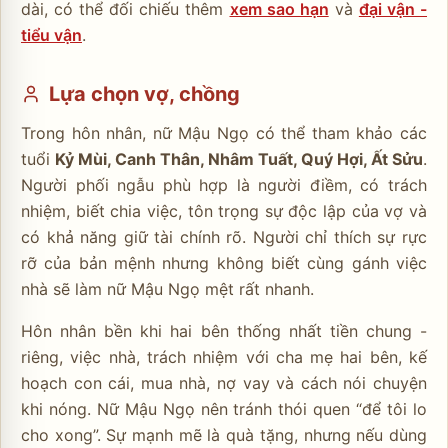
dài, có thể đối chiếu thêm
xem sao hạn
và
đại vận -
tiểu vận
.
Lựa chọn vợ, chồng
Trong hôn nhân, nữ Mậu Ngọ có thể tham khảo các
tuổi
Kỷ Mùi, Canh Thân, Nhâm Tuất, Quý Hợi, Ất Sửu
.
Người phối ngẫu phù hợp là người điềm, có trách
nhiệm, biết chia việc, tôn trọng sự độc lập của vợ và
có khả năng giữ tài chính rõ. Người chỉ thích sự rực
rỡ của bản mệnh nhưng không biết cùng gánh việc
nhà sẽ làm nữ Mậu Ngọ mệt rất nhanh.
Hôn nhân bền khi hai bên thống nhất tiền chung -
riêng, việc nhà, trách nhiệm với cha mẹ hai bên, kế
hoạch con cái, mua nhà, nợ vay và cách nói chuyện
khi nóng. Nữ Mậu Ngọ nên tránh thói quen “để tôi lo
cho xong”. Sự mạnh mẽ là quà tặng, nhưng nếu dùng