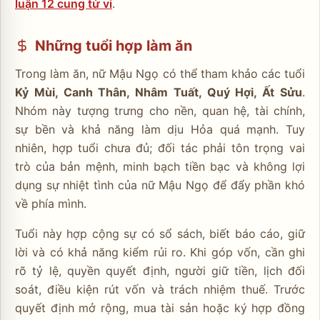
luận 12 cung tử vi
.
Những tuổi hợp làm ăn
Trong làm ăn, nữ Mậu Ngọ có thể tham khảo các tuổi
Kỷ Mùi, Canh Thân, Nhâm Tuất, Quý Hợi, Ất Sửu
.
Nhóm này tượng trưng cho nền, quan hệ, tài chính,
sự bền và khả năng làm dịu Hỏa quá mạnh. Tuy
nhiên, hợp tuổi chưa đủ; đối tác phải tôn trọng vai
trò của bản mệnh, minh bạch tiền bạc và không lợi
dụng sự nhiệt tình của nữ Mậu Ngọ để đẩy phần khó
về phía mình.
Tuổi này hợp cộng sự có sổ sách, biết báo cáo, giữ
lời và có khả năng kiểm rủi ro. Khi góp vốn, cần ghi
rõ tỷ lệ, quyền quyết định, người giữ tiền, lịch đối
soát, điều kiện rút vốn và trách nhiệm thuế. Trước
quyết định mở rộng, mua tài sản hoặc ký hợp đồng