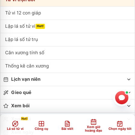
Tử vi 12 con giáp
Lập lá số tử vi
Hot!
Lập lá số tứ trụ
Cân xương tính số
Thống kê cân xương
Lịch vạn niên
Gieo quẻ
Xem bói
Xem tuổi
Xem giờ
Lá số tử vi
Công cụ
Bài viết
Chọn ngày tốt
hoàng đạo
Xem ngày