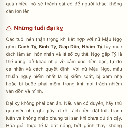
quá nhiều, nó sẽ thành cái cớ để người khác không
cần lớn lên.
Những tuổi đại kỵ
Các tuổi nên thận trọng khi kết hợp với nữ Mậu Ngọ
gồm
Canh Tý, Bính Tý, Giáp Dần, Nhâm Tý
tùy mục
đích làm ăn, hôn nhân và lá số cụ thể. Ngọ gặp Tý là
thế xung, dễ khác nhịp về cảm xúc, tiền bạc, tự do
cá nhân và cách quyết định. Với nữ Mậu Ngọ, mâu
thuẫn nguy hiểm nhất là bị kiểm soát, bị xem nhẹ
hoặc bị buộc phải mềm trong khi mọi trách nhiệm
vẫn dồn về mình.
Đại kỵ không phải bản án. Nếu vẫn có duyên, hãy thử
qua việc nhỏ, ghi giấy tờ rõ, tách tiền, đặt luật tranh
luận và không nhập chung tài sản khi chưa đủ tin cậy.
Hóa giải thực tế là bớt nóng, bớt gánh thay, không