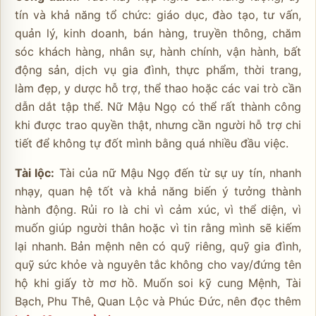
tín và khả năng tổ chức: giáo dục, đào tạo, tư vấn,
quản lý, kinh doanh, bán hàng, truyền thông, chăm
sóc khách hàng, nhân sự, hành chính, vận hành, bất
động sản, dịch vụ gia đình, thực phẩm, thời trang,
làm đẹp, y dược hỗ trợ, thể thao hoặc các vai trò cần
dẫn dắt tập thể. Nữ Mậu Ngọ có thể rất thành công
khi được trao quyền thật, nhưng cần người hỗ trợ chi
tiết để không tự đốt mình bằng quá nhiều đầu việc.
Tài lộc:
Tài của nữ Mậu Ngọ đến từ sự uy tín, nhanh
nhạy, quan hệ tốt và khả năng biến ý tưởng thành
hành động. Rủi ro là chi vì cảm xúc, vì thể diện, vì
muốn giúp người thân hoặc vì tin rằng mình sẽ kiếm
lại nhanh. Bản mệnh nên có quỹ riêng, quỹ gia đình,
quỹ sức khỏe và nguyên tắc không cho vay/đứng tên
hộ khi giấy tờ mơ hồ. Muốn soi kỹ cung Mệnh, Tài
Bạch, Phu Thê, Quan Lộc và Phúc Đức, nên đọc thêm