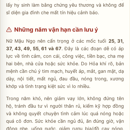
lấy hy sinh làm bằng chứng yêu thương và không để
sĩ diện gia đình che mất tín hiệu cảnh báo.
Những năm vận hạn cần lưu ý
Nữ Mậu Ngọ nên cẩn trọng ở các mốc tuổi
25, 31,
37, 43, 49, 55, 61 và 67
. Đây là các đoạn dễ có áp
lực về tình cảm, con cái, công việc, tiền bạc, cha mẹ
hai bên, nhà cửa hoặc sức khỏe. Do Hỏa khí rõ, bản
mệnh cần chú ý tim mạch, huyết áp, mắt, gan mật, dạ
dày, nội tiết, mất ngủ, đau đầu, nóng trong, xương
khớp và tình trạng kiệt sức vì lo nhiều.
Trong năm khó, nên giảm vay lớn, không đứng tên
hộ, tránh đầu tư vì người thân rủ, kiểm kỹ hợp đồng
và không quyết chuyện tình cảm lúc quá nóng hoặc
quá cô đơn. Sức khỏe cần ngủ đủ, ăn đúng giờ, vận
động nhẹ, uống nước, giảm rượu bia/đồ cay nóng,