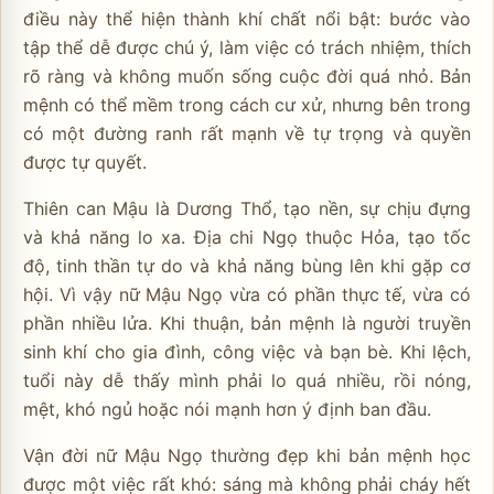
điều này thể hiện thành khí chất nổi bật: bước vào
tập thể dễ được chú ý, làm việc có trách nhiệm, thích
rõ ràng và không muốn sống cuộc đời quá nhỏ. Bản
mệnh có thể mềm trong cách cư xử, nhưng bên trong
có một đường ranh rất mạnh về tự trọng và quyền
được tự quyết.
Thiên can Mậu là Dương Thổ, tạo nền, sự chịu đựng
và khả năng lo xa. Địa chi Ngọ thuộc Hỏa, tạo tốc
độ, tinh thần tự do và khả năng bùng lên khi gặp cơ
hội. Vì vậy nữ Mậu Ngọ vừa có phần thực tế, vừa có
phần nhiều lửa. Khi thuận, bản mệnh là người truyền
sinh khí cho gia đình, công việc và bạn bè. Khi lệch,
tuổi này dễ thấy mình phải lo quá nhiều, rồi nóng,
mệt, khó ngủ hoặc nói mạnh hơn ý định ban đầu.
Vận đời nữ Mậu Ngọ thường đẹp khi bản mệnh học
được một việc rất khó: sáng mà không phải cháy hết