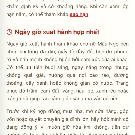
khám định kỳ và có khoảng riêng. Khi cần xem lớp
hạn năm, có thể tham khảo
sao hạn
.
Ngày giờ xuất hành hợp nhất
Ngày giờ xuất hành tham khảo cho nữ Mậu Ngọ nên
chọn khi lòng đã dịu, giấy tờ đầy đủ, tiền dự phòng
rõ và bản mệnh không bị ép bởi cảm xúc của ai khác.
Có thể ưu tiên buổi sáng, ngày nắng trong nhưng
không quá gắt, hướng qua nơi cao ráo, đường
thoáng, cây xanh hoặc không gian có nước. Trang
phục đỏ trầm, cam đất, vàng, nâu, be, xanh rêu hoặc
trắng ngà giúp tạo cảm giác sáng mà vẫn có nền.
Trước khi ký hợp đồng, mua nhà, mở cửa hàng, góp
vốn hoặc quyết chuyện gia đình lớn, hãy hỏi: mình có
đang đồng ý vì muốn giữ hòa khí không, tiền dự
phòng đủ bao lâu, ai kiểm giấy tờ, ai cùng chịu trách