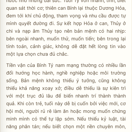
nước nhỏ nhưng dai sức. Tuổi Tý vốn nhanh, tinh, biết
quan sát thời cơ; thiên can Bính lại thuộc Dương Hỏa,
đem tới khí chủ động, tham vọng và nhu cầu được tự
mình quyết đường đi. Sự kết hợp Hỏa ở can, Thủy ở
chi và nạp âm Thủy tạo nên bản mệnh có hai nhịp:
bên ngoài nhanh, muốn thử, muốn tiến; bên trong lại
tính toán, cảnh giác, không dễ đặt hết lòng tin vào
một lựa chọn chưa đủ chắc.
Tiền vận của Bính Tý nam mạng thường có nhiều lần
đổi hướng học hành, nghề nghiệp hoặc môi trường
sống. Bản mệnh không thiếu ý tưởng, cũng không
thiếu khả năng xoay xở; điều dễ thiếu là sự kiên trì
với một trục đủ lâu để biến nhanh trí thành thành
quả. Khi còn trẻ, tuổi này dễ bị cuốn bởi việc mới, cơ
hội mới, người rủ rê làm ăn hoặc mong muốn chứng
minh mình có thể tự lập sớm. Nếu thiếu kỷ luật, tài
năng phân tán; nếu biết chọn một nền chuyên môn,