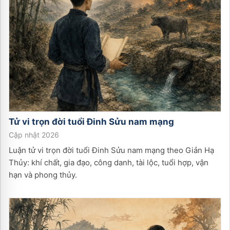
Tử vi trọn đời tuổi
Đinh Sửu
nam
mạng
Cập nhật 2026
Luận tử vi trọn đời tuổi Đinh Sửu nam mạng theo Giản Hạ
Thủy: khí chất, gia đạo, công danh, tài lộc, tuổi hợp, vận
hạn và phong thủy.