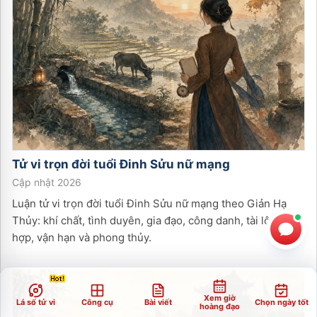
Tử vi trọn đời tuổi
Đinh Sửu
nữ
mạng
Cập nhật 2026
Luận tử vi trọn đời tuổi Đinh Sửu nữ mạng theo Giản Hạ
Thủy: khí chất, tình duyên, gia đạo, công danh, tài lộc, tuổi
hợp, vận hạn và phong thủy.
Xem giờ
Lá số tử vi
Công cụ
Bài viết
Chọn ngày tốt
hoàng đạo