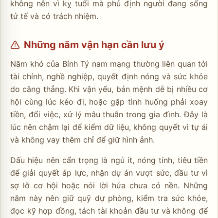
không nên vì kỵ tuổi mà phủ định người đang sống
tử tế và có trách nhiệm.
Những năm vận hạn cần lưu ý
Năm khó của Bính Tý nam mạng thường liên quan tới
tài chính, nghề nghiệp, quyết định nóng và sức khỏe
do căng thẳng. Khi vận yếu, bản mệnh dễ bị nhiều cơ
hội cùng lúc kéo đi, hoặc gặp tình huống phải xoay
tiền, đổi việc, xử lý mâu thuẫn trong gia đình. Đây là
lúc nên chậm lại để kiểm dữ liệu, không quyết vì tự ái
và không vay thêm chỉ để giữ hình ảnh.
Dấu hiệu nên cẩn trọng là ngủ ít, nóng tính, tiêu tiền
để giải quyết áp lực, nhận dự án vượt sức, đầu tư vì
sợ lỡ cơ hội hoặc nói lời hứa chưa có nền. Những
năm này nên giữ quỹ dự phòng, kiểm tra sức khỏe,
đọc kỹ hợp đồng, tách tài khoản đầu tư và không để