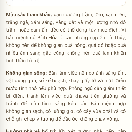
Màu sắc tham khảo:
xanh dương trầm, đen, xanh rêu,
trắng ngà, xám sáng, vàng đất và một lượng nhỏ đỏ
trầm hoặc cam ấm đều có thể dùng tùy mục đích. Vì
bản mệnh có Bính Hỏa ở can nhưng nạp âm là Thủy,
không nên để không gian quá nóng, quá đỏ hoặc quá
nhiều ánh sáng gắt; cũng không nên quá lạnh khiến
tinh thần trì trệ.
Không gian sống:
Bàn làm việc nên có ánh sáng ấm,
vật dụng gọn, sổ kế hoạch, khay giấy tờ và một điểm
nước tĩnh nhỏ nếu phù hợp. Phòng ngủ cần giảm thiết
bị điện, tránh làm việc quá khuya trên giường và
tránh để màn hình sáng kéo dài. Bản mệnh hợp
không gian sạch, có luồng gió, có cây vừa phải và có
chỗ ghi chép ý tưởng để đầu óc không chạy vòng.
Hướng nhà và bố trí:
Khi xét hướng nhà, bếp, bàn