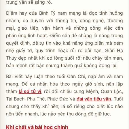
trung vận sẽ sáng rõ.
Điểm hay của Bính Tý nam mạng là đọc tình huống
nhanh, có duyên với thông tin, công nghệ, thương
mại, giao tiếp, vận hành và những công việc cần
phản ứng linh hoạt. Điểm cần dè chừng là nóng trong
quyết định, dễ tự tin vào khả năng ứng biến mà xem
nhẹ giấy tờ, quy trình hoặc rủi ro dài hạn. Giản Hạ
Thủy đẹp nhất khi có lòng suối rõ; nếu chảy tản mạn,
bản mệnh rất bận nhưng thành quả không đọng lại.
Bài viết này luận theo tuổi Can Chi, nạp âm và nam
mạng. Để cá nhân hóa theo ngày giờ sinh, nên lập
thêm
lá số tử vi
, rồi đối chiếu cung Mệnh, Quan Lộc,
Tài Bạch, Phu Thê, Phúc Đức và
đại vận tiểu vận
. Tuổi
chung cho thấy khí nền; lá số riêng cho biết lúc nào
nên tiến nhanh, lúc nào nên thu dòng để giữ lực.
Khí chất và bài học chính