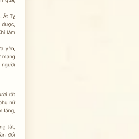
n quà,
. Ất Tỵ
y dược,
Khi làm
ửa yên,
nữ mạng
o người
ười rất
 phụ nữ
m lặng,
ng tắt,
cần đối