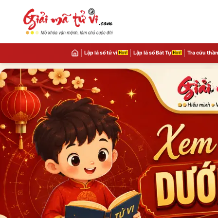
Lập lá số tử vi
Lập lá số Bát Tự
Tra cứu thần