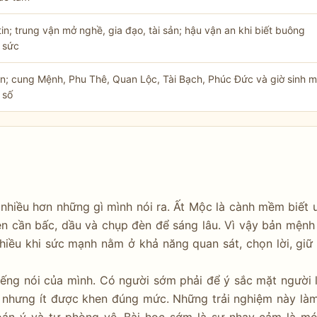
tin; trung vận mở nghề, gia đạo, tài sản; hậu vận an khi biết buông
 sức
ền; cung Mệnh, Phu Thê, Quan Lộc, Tài Bạch, Phúc Đức và giờ sinh m
 số
 nhiều hơn những gì mình nói ra. Ất Mộc là cành mềm biết 
èn cần bấc, dầu và chụp đèn để sáng lâu. Vì vậy bản mện
hiều khi sức mạnh nằm ở khả năng quan sát, chọn lời, giữ
tiếng nói của mình. Có người sớm phải để ý sắc mặt người 
i nhưng ít được khen đúng mức. Những trải nghiệm này là