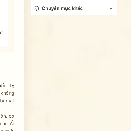
Chuyên mục khác
ới
uốn, Tỵ
h không
 bí mật
lớn, có
m nữ Ất