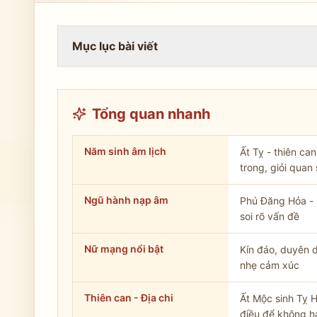
Mục lục bài viết
Tổng quan nhanh
Năm sinh âm lịch
Ất Tỵ - thiên ca
trong, giỏi quan 
Ngũ hành nạp âm
Phú Đăng Hỏa - l
soi rõ vấn đề
Nữ mạng nổi bật
Kín đáo, duyên d
nhẹ cảm xúc
Thiên can - Địa chi
Ất Mộc sinh Tỵ 
điều để không h