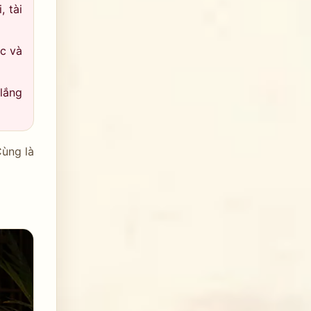
 tài
ạc và
lắng
Cùng là