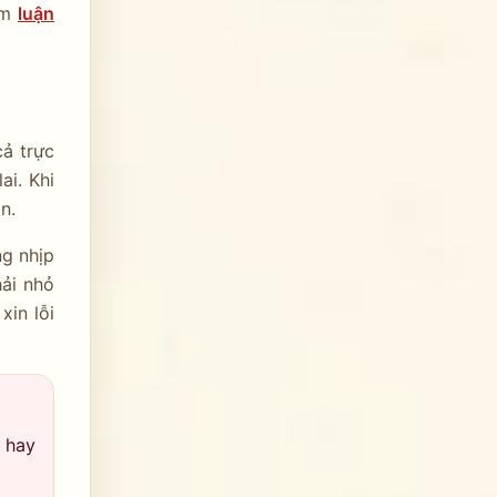
êm
luận
cả trực
ai. Khi
n.
ng nhịp
hải nhỏ
xin lỗi
 hay