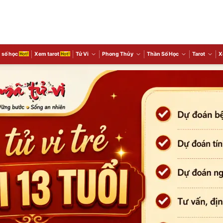
 số học
Xem tarot
Tử Vi
Phong Thủy
Thần Số Học
Tarot
X