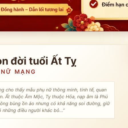
ọn đời tuổi
Ất Tỵ
NỮ
MẠNG
ạng cho thấy mẫu phụ nữ thông minh, tinh tế, quan
ớn. Ất thuộc Âm Mộc, Tỵ thuộc Hỏa, nạp âm là Phú
hông bùng ồn ào nhưng có khả năng soi đường, giữ
õ những điều người khác bỏ…
”