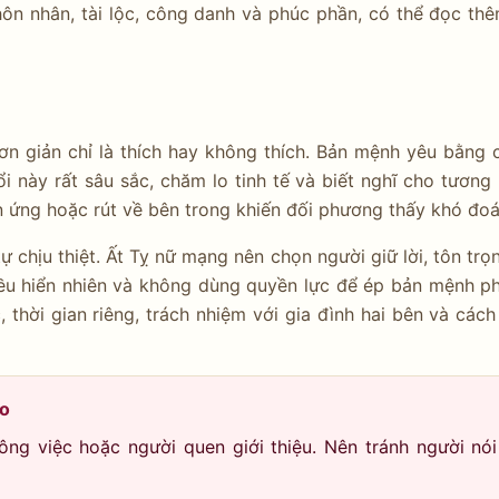
ôn nhân, tài lộc, công danh và phúc phần, có thể đọc th
 giản chỉ là thích hay không thích. Bản mệnh yêu bằng 
ổi này rất sâu sắc, chăm lo tinh tế và biết nghĩ cho tương l
ản ứng hoặc rút về bên trong khiến đối phương thấy khó đoá
tự chịu thiệt. Ất Tỵ nữ mạng nên chọn người giữ lời, tôn trọ
iều hiển nhiên và không dùng quyền lực để ép bản mệnh p
, thời gian riêng, trách nhiệm với gia đình hai bên và cách 
ảo
ng việc hoặc người quen giới thiệu. Nên tránh người nói