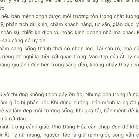
đoán ý và tự phòng vệ. Bài học sớm là sự nhạy cảm là mó
ức.
c nếu bản mệnh chọn được môi trường tôn trọng chất lượng
, phân tích dữ kiện, chăm khách hàng, tư vấn, giáo dục, 
, nhân sự, thiết kế dịch vụ hoặc kinh doanh nhỏ mà chắc. 
 sau càng có uy tín.
thầm sang sống thảnh thơi có chọn lọc. Tài sản rõ, nhà c
 riêng để nghỉ là điều rất quan trọng. Vận đẹp của Ất Tỵ 
năng giữ ánh đèn bên trong sáng đều, không cháy thay ch
u và thường không thích gây ồn ào. Nhưng bên trong là ng
 cảm giác bị phản bội. Khi đúng hướng, bản mệnh là người
hệ và làm đẹp môi trường sống. Khi quá tải, bản mệnh dễ i
 mà rất đau.
 mình trong cảnh giác. Phú Đăng Hỏa cần chụp đèn để khô
i Ất Tỵ nữ mạng, nguyên tắc là giữ ranh giới, song vẫn 