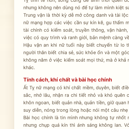
Tỵ tinh tế hơn, song cũng dễ sinh thói quen 
nhưng không nên dùng nó để tự làm mình kiệt s
Trung vận là thời kỳ dễ mở công danh và tài lộ
nữ mạng hợp các việc cần sự kín kẽ, gu thẩm mỹ
tài chính có kiểm soát, truyền thông, vận hành
việc có quy trình và ranh giới, bản mệnh càng về
Hậu vận an khi nữ tuổi này biết chuyển từ lo 
người thân biết chia sẻ, sức khỏe ổn và một góc
không nằm ở việc kiểm soát mọi thứ, mà ở khả 
khác.
Tính cách, khí chất và bài học chính
Ất Tỵ nữ mạng có khí chất mềm, duyên, biết điề
sắc, nhớ lâu, nhận ra chi tiết nhỏ và khó quên
khôn ngoan, biết quản nhà, quản tiền, giữ quan 
suy diễn, nóng trong lòng hoặc nói một câu nhẹ
Bài học chính là tin mình nhưng không tự nhốt
nhưng chụp quá kín thì ánh sáng không lan. Vớ