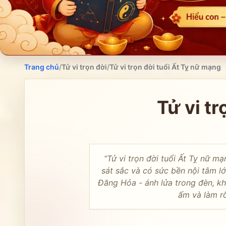
Trang chủ
/
Tử vi trọn đời
/
Tử vi trọn đời tuổi Ất Tỵ nữ mạng
Tử vi tr
“
Tử vi trọn đời tuổi Ất Tỵ nữ m
sát sắc và có sức bền nội tâm l
Đăng Hỏa - ánh lửa trong đèn, k
ấm và làm r