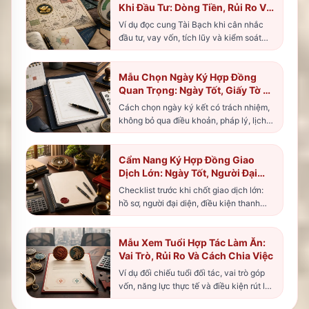
Khi Đầu Tư: Dòng Tiền, Rủi Ro Và
Chu Kỳ Vận
Ví dụ đọc cung Tài Bạch khi cân nhắc
đầu tư, vay vốn, tích lũy và kiểm soát
quyết định tiền bạc.
Mẫu Chọn Ngày Ký Hợp Đồng
Quan Trọng: Ngày Tốt, Giấy Tờ Và
Người Có Mặt
Cách chọn ngày ký kết có trách nhiệm,
không bỏ qua điều khoản, pháp lý, lịch
các bên và năng lực thực thi.
Cẩm Nang Ký Hợp Đồng Giao
Dịch Lớn: Ngày Tốt, Người Đại
Diện Và Checklist Rủi Ro
Checklist trước khi chốt giao dịch lớn:
hồ sơ, người đại diện, điều kiện thanh
toán và phương án dự phòng.
Mẫu Xem Tuổi Hợp Tác Làm Ăn:
Vai Trò, Rủi Ro Và Cách Chia Việc
Ví dụ đối chiếu tuổi đối tác, vai trò góp
vốn, năng lực thực tế và điều kiện rút lui
trước khi hợp tác.