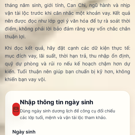
tháng năm sinh, giới tính, Can Chi, ngũ hành và nhịp
vận tài lộc trước khi cân nhắc một khoản vay. Kết quả
nên được đọc như lớp gợi ý văn hóa để tự rà soát thời
điểm, không phải lời bảo đảm rằng vay vốn chắc chắn
thuận lợi.
Khi đọc kết quả, hãy đặt cạnh các dữ kiện thực tế:
mục đích vay, lãi suất, thời hạn trả, thu nhập ổn định,
quỹ dự phòng và rủi ro nếu kế hoạch chậm hơn dự
kiến. Tuổi thuận nên giúp bạn chuẩn bị kỹ hơn, không
khiến bạn vay vội.
Nhập thông tin ngày sinh
Dùng ngày sinh dương lịch để công cụ đối chiếu
các lớp tuổi, mệnh và vận tài lộc tham khảo.
Ngày sinh