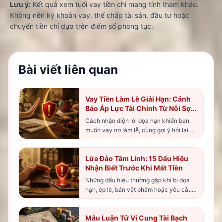
Lưu ý:
Kết quả xem tuổi vay tiền chỉ mang tính tham khảo.
Không nên ký khoản vay, thế chấp tài sản, đầu tư hoặc
chuyển tiền chỉ dựa trên điểm số phong tục.
Bài viết liên quan
Vay Tiền Làm Lễ Giải Hạn: Cảnh
Báo Áp Lực Tài Chính Từ Nỗi Sợ
Tâm Linh
Cách nhận diện lời dọa hạn khiến bạn
muốn vay nợ làm lễ, cùng gợi ý hỏi lại và
tìm hỗ trợ thực tế.
Lừa Đảo Tâm Linh: 15 Dấu Hiệu
Nhận Biết Trước Khi Mất Tiền
Những dấu hiệu thường gặp khi bị dọa
hạn, ép lễ, bán vật phẩm hoặc yêu cầu
chuyển tiền gấp.
Mẫu Luận Tử Vi Cung Tài Bạch