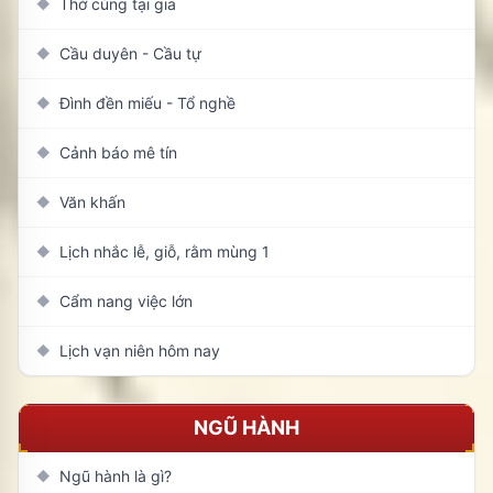
Thờ cúng tại gia
◆
Cầu duyên - Cầu tự
◆
Đình đền miếu - Tổ nghề
◆
Cảnh báo mê tín
◆
Văn khấn
◆
Lịch nhắc lễ, giỗ, rằm mùng 1
◆
Cẩm nang việc lớn
◆
Lịch vạn niên hôm nay
◆
NGŨ HÀNH
Ngũ hành là gì?
◆