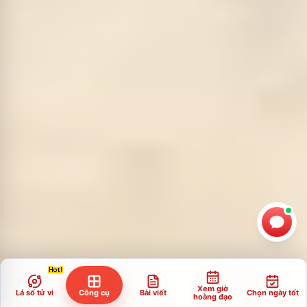
Xem giờ
Lá số tử vi
Công cụ
Bài viết
Chọn ngày tốt
hoàng đạo