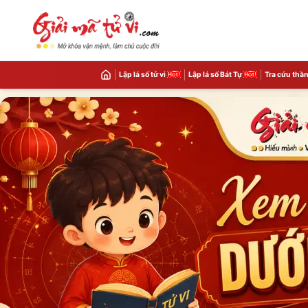
Lập lá số tử vi
Lập lá số Bát Tự
Tra cứu thần