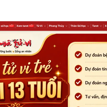
 số học
Xem tarot
Tử Vi
Phong Thủy
Thần Số Học
Tarot
X