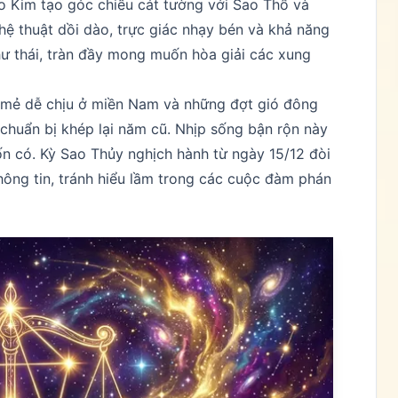
o Kim tạo góc chiếu cát tường với Sao Thổ và
ệ thuật dồi dào, trực giác nhạy bén và khả năng
ư thái, tràn đầy mong muốn hòa giải các xung
t mẻ dễ chịu ở miền Nam và những đợt gió đông
 chuẩn bị khép lại năm cũ. Nhịp sống bận rộn này
vốn có. Kỳ Sao Thủy nghịch hành từ ngày 15/12 đòi
hông tin, tránh hiểu lầm trong các cuộc đàm phán