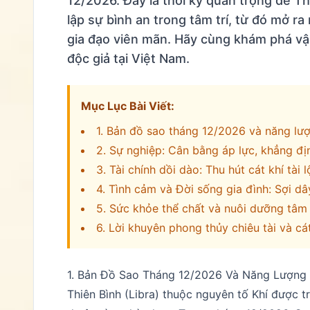
12/2026. Đây là thời kỳ quan trọng để T
lập sự bình an trong tâm trí, từ đó mở ra
gia đạo viên mãn. Hãy cùng khám phá vận
độc giả tại Việt Nam.
Mục Lục Bài Viết:
1. Bản đồ sao tháng 12/2026 và năng lượ
2. Sự nghiệp: Cân bằng áp lực, khẳng địn
3. Tài chính dồi dào: Thu hút cát khí tài 
4. Tình cảm và Đời sống gia đình: Sợi dâ
5. Sức khỏe thể chất và nuôi dưỡng tâm
6. Lời khuyên phong thủy chiêu tài và cá
1. Bản Đồ Sao Tháng 12/2026 Và Năng Lượng V
Thiên Bình (Libra) thuộc nguyên tố Khí được tr