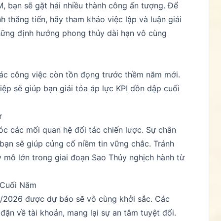
M, bạn sẽ gặt hái nhiều thành công ấn tượng. Để
h thăng tiến, hãy tham khảo việc lập và luận giải
hững định hướng phong thủy dài hạn vô cùng
 các công việc còn tồn đọng trước thềm năm mới.
ệp sẽ giúp bạn giải tỏa áp lực KPI dồn dập cuối
ư
óc các mối quan hệ đối tác chiến lược. Sự chân
bạn sẽ giúp củng cố niềm tin vững chắc. Tránh
 mô lớn trong giai đoạn Sao Thủy nghịch hành từ
c Cuối Năm
 12/2026 được dự báo sẽ vô cùng khởi sắc. Các
ặn về tài khoản, mang lại sự an tâm tuyệt đối.