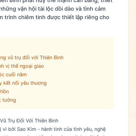
hiên Bình phát huy thế mạnh cân bằng, thiết
 những vận hội tài lộc dồi dào và tình cảm
 trình chiêm tinh được thiết lập riêng cho
ng vũ trụ đối với Thiên Bình
h vị thế ngoại giao
lộc cuối năm
y kết nối yêu thương
 hồn
t tường
ũ Trụ Đối Với Thiên Bình
ị vì bởi Sao Kim - hành tinh của tình yêu, nghệ