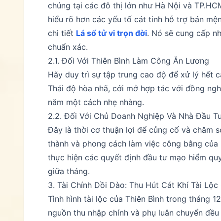
chúng tại các đô thị lớn như Hà Nội và TP.HC
hiểu rõ hơn các yếu tố cát tinh hỗ trợ bản mện
chi tiết
Lá số tử vi trọn đời
. Nó sẽ cung cấp n
chuẩn xác.
2.1. Đối Với Thiên Bình Làm Công Ăn Lương
Hãy duy trì sự tập trung cao độ để xử lý hết
Thái độ hòa nhã, cởi mở hợp tác với đồng nghi
năm một cách nhẹ nhàng.
2.2. Đối Với Chủ Doanh Nghiệp Và Nhà Đầu T
Đây là thời cơ thuận lợi để củng cố và chăm s
thành và phong cách làm việc công bằng của 
thực hiện các quyết định đầu tư mạo hiểm quy
giữa tháng.
3. Tài Chính Dồi Dào: Thu Hút Cát Khí Tài Lộ
Tình hình tài lộc của Thiên Bình trong tháng
nguồn thu nhập chính và phụ luân chuyển đều đ