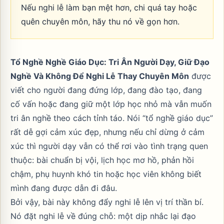
Nếu nghi lễ làm bạn mệt hơn, chi quá tay hoặc
quên chuyên môn, hãy thu nó về gọn hơn.
Tổ Nghề Nghề Giáo Dục: Tri Ân Người Dạy, Giữ Đạo
Nghề Và Không Để Nghi Lễ Thay Chuyên Môn
được
viết cho người đang đứng lớp, đang đào tạo, đang
cố vấn hoặc đang giữ một lớp học nhỏ mà vẫn muốn
tri ân nghề theo cách tỉnh táo. Nói “tổ nghề giáo dục”
rất dễ gợi cảm xúc đẹp, nhưng nếu chỉ dừng ở cảm
xúc thì người dạy vẫn có thể rơi vào tình trạng quen
thuộc: bài chuẩn bị vội, lịch học mơ hồ, phản hồi
chậm, phụ huynh khó tin hoặc học viên không biết
mình đang được dẫn đi đâu.
Bởi vậy, bài này không đẩy nghi lễ lên vị trí thần bí.
Nó đặt nghi lễ về đúng chỗ: một dịp nhắc lại đạo