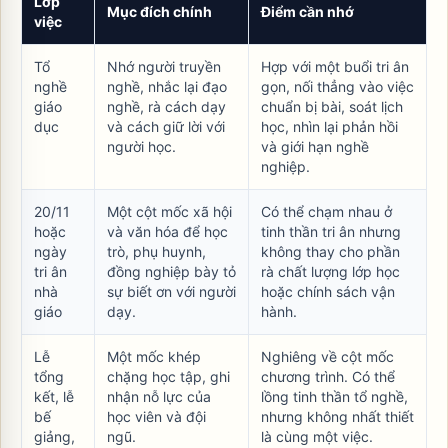
Lớp
Mục đích chính
Điểm cần nhớ
việc
Tổ
Nhớ người truyền
Hợp với một buổi tri ân
nghề
nghề, nhắc lại đạo
gọn, nối thẳng vào việc
giáo
nghề, rà cách dạy
chuẩn bị bài, soát lịch
dục
và cách giữ lời với
học, nhìn lại phản hồi
người học.
và giới hạn nghề
nghiệp.
20/11
Một cột mốc xã hội
Có thể chạm nhau ở
hoặc
và văn hóa để học
tinh thần tri ân nhưng
ngày
trò, phụ huynh,
không thay cho phần
tri ân
đồng nghiệp bày tỏ
rà chất lượng lớp học
nhà
sự biết ơn với người
hoặc chính sách vận
giáo
dạy.
hành.
Lễ
Một mốc khép
Nghiêng về cột mốc
tổng
chặng học tập, ghi
chương trình. Có thể
kết, lễ
nhận nỗ lực của
lồng tinh thần tổ nghề,
bế
học viên và đội
nhưng không nhất thiết
giảng,
ngũ.
là cùng một việc.