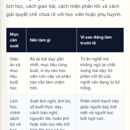
lịch học, cách giao bài, cách nhận phản hồi và cách
giải quyết chỗ chưa rõ với học viên hoặc phụ huynh.
Mục
Vì sao đáng làm
cần
Nên làm gì
trước lễ
soát
Giáo
Rà lại bài dạy gần
Tri ân nghề mà
án và
nhất, mục tiêu từng
không ngó lại chất
mục
buổi, ví dụ nào học
lượng bài dạy thì
tiêu
viên còn vấp và phần
phần cốt lõi của
buổi
nào cần làm chậm
nghề vẫn đang bị bỏ
học
hơn.
trống.
Lịch
Soát lịch nghỉ, lịch bù,
Phần minh bạch này
học,
số buổi thực dạy,
giúp người dạy bớt
chính
cách báo nghỉ,
mệt và người học
sách
nguyên tắc hoàn phí
bớt ngờ vực.
bù và
hoặc bảo lưu nếu mô
học
hình lớp học có áp