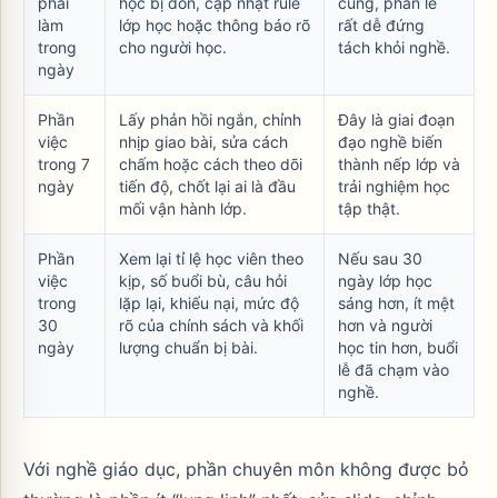
phải
học bị dồn, cập nhật rule
cùng, phần lễ
làm
lớp học hoặc thông báo rõ
rất dễ đứng
trong
cho người học.
tách khỏi nghề.
ngày
Phần
Lấy phản hồi ngắn, chỉnh
Đây là giai đoạn
việc
nhịp giao bài, sửa cách
đạo nghề biến
trong 7
chấm hoặc cách theo dõi
thành nếp lớp và
ngày
tiến độ, chốt lại ai là đầu
trải nghiệm học
mối vận hành lớp.
tập thật.
Phần
Xem lại tỉ lệ học viên theo
Nếu sau 30
việc
kịp, số buổi bù, câu hỏi
ngày lớp học
trong
lặp lại, khiếu nại, mức độ
sáng hơn, ít mệt
30
rõ của chính sách và khối
hơn và người
ngày
lượng chuẩn bị bài.
học tin hơn, buổi
lễ đã chạm vào
nghề.
Với nghề giáo dục, phần chuyên môn không được bỏ