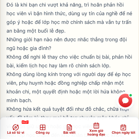
Đó là khi bạn chi vượt khả năng, trì hoãn phản hồi
học viên vì bận hình thức, dùng uy tín của nghề để né
góp ý hoặc để lớp học mờ chính sách mà vẫn tự trấn
an bằng một buổi lễ đẹp.
Những giới hạn nào nên được nhắc thẳng trong đội
ngũ hoặc gia đình?
Không để nghi lễ thay cho việc chuẩn bị bài, phản hồi
bài, kiểm lịch học hay làm rõ chính sách lớp.
Không dùng lòng kính trọng với người dạy để ép học
viên, phụ huynh hoặc đồng nghiệp chấp nhận một
khoản chi, một quyết định hoặc một lời hứa không
minh bạch.
Không hứa kết quả tuyệt đối như đỗ chắc, chữa mọi
vấn đề tâm lý, thay mọi hỗ trợ chuyên môn khác chỉ
vì muốn giữ uy tín hoặc giữ học viên.
Xem giờ
Lá số tử vi
Công cụ
Bài viết
Chọn ngày tốt
Nếu lớp học chạm đến khó khăn tâm lý, sức khỏe,
hoàng đạo