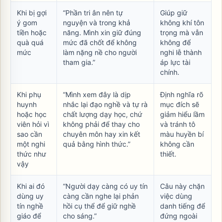
Khi bị gợi
“Phần tri ân nên tự
Giúp giữ
ý gom
nguyện và trong khả
không khí tôn
tiền hoặc
năng. Mình xin giữ đúng
trọng mà vẫn
quà quá
mức đã chốt để không
không để
mức
làm nặng nề cho người
nghi lễ thành
tham gia.”
áp lực tài
chính.
Khi phụ
“Mình xem đây là dịp
Định nghĩa rõ
huynh
nhắc lại đạo nghề và tự rà
mục đích sẽ
hoặc học
chất lượng dạy học, chứ
giảm hiểu lầm
viên hỏi vì
không phải để thay cho
và tránh tô
sao cần
chuyên môn hay xin kết
màu huyền bí
một nghi
quả bằng hình thức.”
không cần
thức như
thiết.
vậy
Khi ai đó
“Người dạy càng có uy tín
Câu này chặn
dùng uy
càng cần nghe lại phản
việc dùng
tín nghề
hồi cụ thể để giữ nghề
danh tiếng để
giáo để
cho sáng.”
đứng ngoài