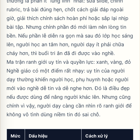
thường là phần ít “lung linh” nhất: sửa slide, chỉnh
rubric, trả bài đúng hẹn, chốt cách giải đáp ngoài
giờ, giải thích chính sách hoàn phí hoặc sắp lại nhịp
bài tập. Nhưng chính phần đó mới làm nên lòng tin
bền. Nếu phần lễ diễn ra gọn mà sau đó lớp học sáng
lên, người học an tâm hơn, người dạy ít phải chữa
cháy hơn, thì buổi tri ân đã đi được vào nghề.
Ma trận ranh giới uy tín và quyền lực: xanh, vàng, đỏ
Nghề giáo có một điểm rất nhạy: uy tín của người
dạy thường khiến người học, phụ huynh hoặc người
mới vào nghề dễ tin và dễ nghe hơn. Đó là điều đẹp
nếu được dùng để nâng người khác lên. Nhưng cũng
chính vì vậy, người dạy càng cần nhìn rõ ranh giới để
không vô tình dùng niềm tin đó sai chỗ.
Mức
Dấu hiệu
Cách xử lý