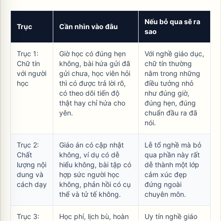
Nếu bỏ qua sẽ ra
Trục
Cần nhìn vào đâu
sao
Trục 1:
Giờ học có đúng hẹn
Với nghề giáo dục,
Chữ tín
không, bài hứa gửi đã
chữ tín thường
với người
gửi chưa, học viên hỏi
nằm trong những
học
thì có được trả lời rõ,
điều tưởng nhỏ
có theo dõi tiến độ
như đúng giờ,
thật hay chỉ hứa cho
đúng hẹn, đúng
yên.
chuẩn đầu ra đã
nói.
Trục 2:
Giáo án có cập nhật
Lễ tổ nghề mà bỏ
Chất
không, ví dụ có dễ
qua phần này rất
lượng nội
hiểu không, bài tập có
dễ thành một lớp
dung và
hợp sức người học
cảm xúc đẹp
cách dạy
không, phản hồi có cụ
đứng ngoài
thể và tử tế không.
chuyên môn.
Trục 3:
Học phí, lịch bù, hoàn
Uy tín nghề giáo