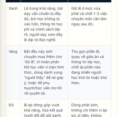
Xanh
Lễ trong khả năng, bài
Giữ lễ ở mức vừa
dạy vẫn chuẩn bị đầy
phải và chốt 1-3 việc
đủ, lịch học không bị
chuyên môn cần làm
xáo trộn, thông tin học
ngay sau đó.
phí và chính sách lớp
rõ, người dạy xem đây
là dịp rà đạo nghề.
Vàng
Bắt đầu nảy sinh
Thu gọn phần lễ,
chuyện mua thêm cho
quay về giáo án và
“đủ lễ”, trì hoãn phản
thông tin lớp học,
hồi học viên vì bận hình
chốt lại phần nào
thức, dùng danh xưng
đang khiến người
“người thầy” để né góp
học khó tin hoặc khó
ý, hoặc để phụ
theo.
huynh/học viên mơ hồ
về quyền lợi.
Đỏ
Bị ép đóng góp vượt
Dừng phát sinh,
khả năng, hứa kết quả
không chi thêm vì áp
tuyệt đối để giữ danh,
lực sĩ diện, không