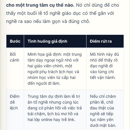
cho một trung tâm cụ thể nào.
Nó chỉ dùng để cho
thấy một buổi lễ tổ nghề giáo dục có thể gắn với
nghề ra sao nếu làm gọn và đúng chỗ.
Bước
Tình huống giả định
Điểm rút ra
Bối
Minh họa giả định: một trung
Mô hình này đủ
cảnh
tâm dạy ngoại ngữ nhỏ với
nhỏ để thấy rõ
hai giáo viên chính, một
đạo nghề đi
người phụ trách lịch học và
vào từng chi
nhóm học viên từ cấp hai
tiết vận hành.
đến người đi làm.
Điểm
Trung tâm dự định làm lễ tri
Nếu chỉ chăm
dễ
ân tổ nghề nhưng cùng lúc
phần lễ, chỗ
lệch
đang có phản hồi về việc trả
đau thật của
bài chậm, lịch bù mơ hồ và
nghề sẽ tiếp
hai lớp online hay trễ link.
tục nằm yên
dưới mặt bàn.