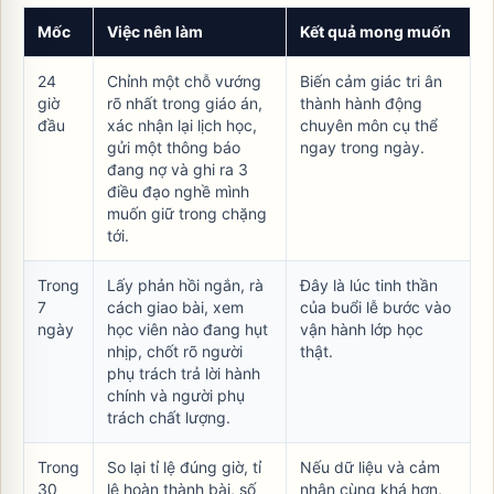
Mốc
Việc nên làm
Kết quả mong muốn
24
Chỉnh một chỗ vướng
Biến cảm giác tri ân
giờ
rõ nhất trong giáo án,
thành hành động
đầu
xác nhận lại lịch học,
chuyên môn cụ thể
gửi một thông báo
ngay trong ngày.
đang nợ và ghi ra 3
điều đạo nghề mình
muốn giữ trong chặng
tới.
Trong
Lấy phản hồi ngắn, rà
Đây là lúc tinh thần
7
cách giao bài, xem
của buổi lễ bước vào
ngày
học viên nào đang hụt
vận hành lớp học
nhịp, chốt rõ người
thật.
phụ trách trả lời hành
chính và người phụ
trách chất lượng.
Trong
So lại tỉ lệ đúng giờ, tỉ
Nếu dữ liệu và cảm
30
lệ hoàn thành bài, số
nhận cùng khá hơn,