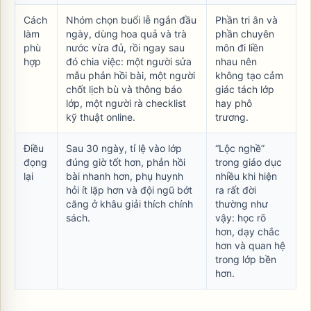
Cách
Nhóm chọn buổi lễ ngắn đầu
Phần tri ân và
làm
ngày, dùng hoa quả và trà
phần chuyên
phù
nước vừa đủ, rồi ngay sau
môn đi liền
hợp
đó chia việc: một người sửa
nhau nên
mẫu phản hồi bài, một người
không tạo cảm
chốt lịch bù và thông báo
giác tách lớp
lớp, một người rà checklist
hay phô
kỹ thuật online.
trương.
Điều
Sau 30 ngày, tỉ lệ vào lớp
“Lộc nghề”
đọng
đúng giờ tốt hơn, phản hồi
trong giáo dục
lại
bài nhanh hơn, phụ huynh
nhiều khi hiện
hỏi ít lặp hơn và đội ngũ bớt
ra rất đời
căng ở khâu giải thích chính
thường như
sách.
vậy: học rõ
hơn, dạy chắc
hơn và quan hệ
trong lớp bền
hơn.