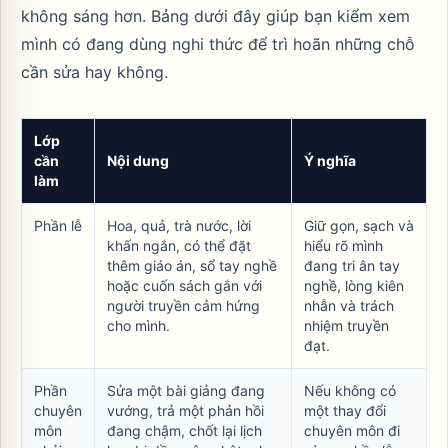
không sáng hơn. Bảng dưới đây giúp bạn kiểm xem
mình có đang dùng nghi thức để trì hoãn những chỗ
cần sửa hay không.
Lớp
cần
Nội dung
Ý nghĩa
làm
Phần lễ
Hoa, quả, trà nước, lời
Giữ gọn, sạch và
khấn ngắn, có thể đặt
hiểu rõ mình
thêm giáo án, sổ tay nghề
đang tri ân tay
hoặc cuốn sách gắn với
nghề, lòng kiên
người truyền cảm hứng
nhẫn và trách
cho mình.
nhiệm truyền
đạt.
Phần
Sửa một bài giảng đang
Nếu không có
chuyên
vướng, trả một phản hồi
một thay đổi
môn
đang chậm, chốt lại lịch
chuyên môn đi