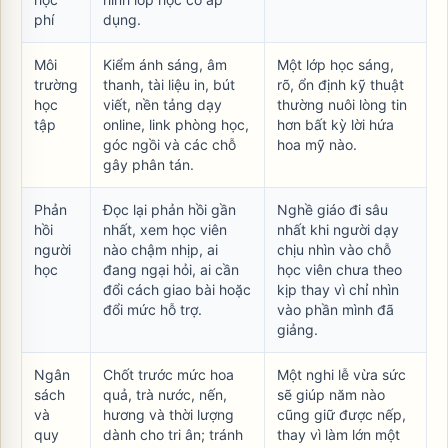
phí
dụng.
Môi
Kiểm ánh sáng, âm
Một lớp học sáng,
trường
thanh, tài liệu in, bút
rõ, ổn định kỹ thuật
học
viết, nền tảng dạy
thường nuôi lòng tin
tập
online, link phòng học,
hơn bất kỳ lời hứa
góc ngồi và các chỗ
hoa mỹ nào.
gây phân tán.
Phản
Đọc lại phản hồi gần
Nghề giáo đi sâu
hồi
nhất, xem học viên
nhất khi người dạy
người
nào chậm nhịp, ai
chịu nhìn vào chỗ
học
đang ngại hỏi, ai cần
học viên chưa theo
đổi cách giao bài hoặc
kịp thay vì chỉ nhìn
đổi mức hỗ trợ.
vào phần mình đã
giảng.
Ngân
Chốt trước mức hoa
Một nghi lễ vừa sức
sách
quả, trà nước, nến,
sẽ giúp năm nào
và
hương và thời lượng
cũng giữ được nếp,
quy
dành cho tri ân; tránh
thay vì làm lớn một