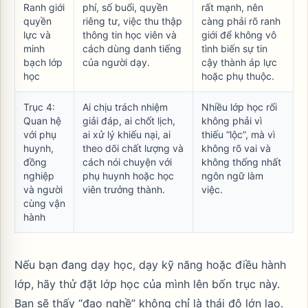
Ranh giới
phí, số buổi, quyền
rất mạnh, nên
quyền
riêng tư, việc thu thập
càng phải rõ ranh
lực và
thông tin học viên và
giới để không vô
minh
cách dùng danh tiếng
tình biến sự tin
bạch lớp
của người dạy.
cậy thành áp lực
học
hoặc phụ thuộc.
Trục 4:
Ai chịu trách nhiệm
Nhiều lớp học rối
Quan hệ
giải đáp, ai chốt lịch,
không phải vì
với phụ
ai xử lý khiếu nại, ai
thiếu “lộc”, mà vì
huynh,
theo dõi chất lượng và
không rõ vai và
đồng
cách nói chuyện với
không thống nhất
nghiệp
phụ huynh hoặc học
ngôn ngữ làm
và người
viên trưởng thành.
việc.
cùng vận
hành
Nếu bạn đang dạy học, dạy kỹ năng hoặc điều hành
lớp, hãy thử đặt lớp học của mình lên bốn trục này.
Bạn sẽ thấy “đạo nghề” không chỉ là thái độ lớn lao.