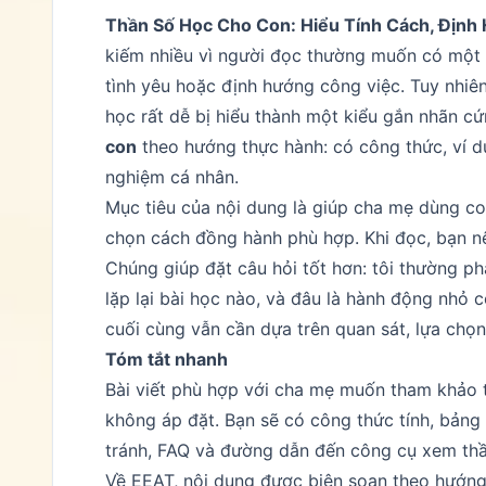
Thần Số Học Cho Con: Hiểu Tính Cách, Định
kiếm nhiều vì người đọc thường muốn có một c
tình yêu hoặc định hướng công việc. Tuy nhiên
học rất dễ bị hiểu thành một kiểu gắn nhãn cứ
con
theo hướng thực hành: có công thức, ví d
nghiệm cá nhân.
Mục tiêu của nội dung là giúp cha mẹ dùng con
chọn cách đồng hành phù hợp. Khi đọc, bạn n
Chúng giúp đặt câu hỏi tốt hơn: tôi thường ph
lặp lại bài học nào, và đâu là hành động nhỏ c
cuối cùng vẫn cần dựa trên quan sát, lựa chọn
Tóm tắt nhanh
Bài viết phù hợp với cha mẹ muốn tham khảo t
không áp đặt. Bạn sẽ có công thức tính, bảng ý
tránh, FAQ và đường dẫn đến công cụ xem thầ
Về EEAT, nội dung được biên soạn theo hướng 