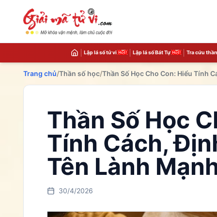
Lập lá số tử vi
Lập lá số Bát Tự
Tra cứu thần
Trang chủ
/
Thần số học
/
Thần Số Học Cho Con: Hiểu Tính C
Thần Số Học C
Tính Cách, Đị
Tên Lành Mạn
30/4/2026