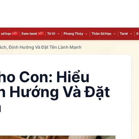
 số học
Xem tarot
Tử Vi
Phong Thủy
Thần Số Học
Tarot
X
ách, Định Hướng Và Đặt Tên Lành Mạnh
ho Con: Hiểu
nh Hướng Và Đặt
h