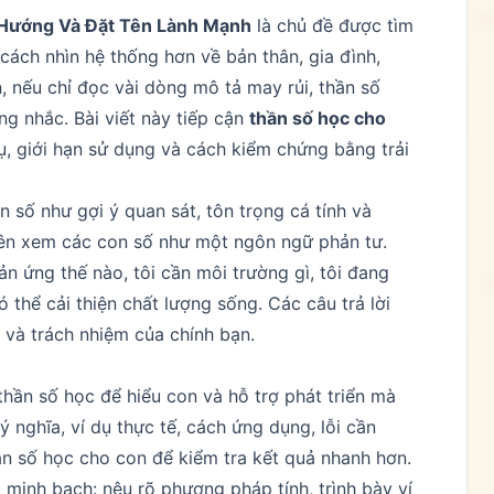
 Hướng Và Đặt Tên Lành Mạnh
là chủ đề được tìm
ách nhìn hệ thống hơn về bản thân, gia đình,
, nếu chỉ đọc vài dòng mô tả may rủi, thần số
ng nhắc. Bài viết này tiếp cận
thần số học cho
ụ, giới hạn sử dụng và cách kiểm chứng bằng trải
 số như gợi ý quan sát, tôn trọng cá tính và
ên xem các con số như một ngôn ngữ phản tư.
ản ứng thế nào, tôi cần môi trường gì, tôi đang
ó thể cải thiện chất lượng sống. Các câu trả lời
 và trách nhiệm của chính bạn.
hần số học để hiểu con và hỗ trợ phát triển mà
 nghĩa, ví dụ thực tế, cách ứng dụng, lỗi cần
n số học cho con để kiểm tra kết quả nhanh hơn.
minh bạch: nêu rõ phương pháp tính, trình bày ví