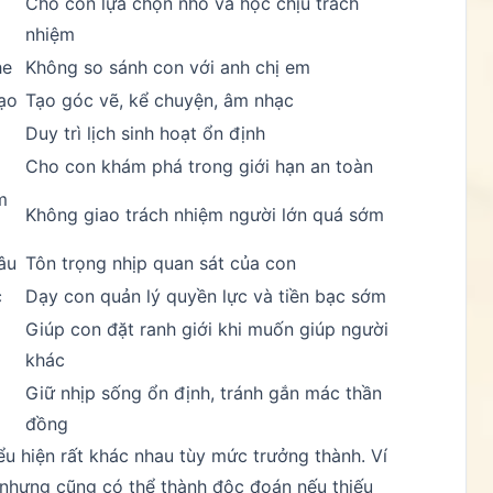
Cho con lựa chọn nhỏ và học chịu trách
nhiệm
he
Không so sánh con với anh chị em
tạo
Tạo góc vẽ, kể chuyện, âm nhạc
Duy trì lịch sinh hoạt ổn định
Cho con khám phá trong giới hạn an toàn
m
Không giao trách nhiệm người lớn quá sớm
âu
Tôn trọng nhịp quan sát của con
c
Dạy con quản lý quyền lực và tiền bạc sớm
Giúp con đặt ranh giới khi muốn giúp người
khác
Giữ nhịp sống ổn định, tránh gắn mác thần
đồng
ểu hiện rất khác nhau tùy mức trưởng thành. Ví
, nhưng cũng có thể thành độc đoán nếu thiếu