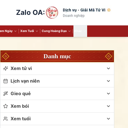
Zalo OA:
em Ngày
Xem Tuổi
Cung Hoàng Đạo
Khác
Danh mục
Xem tử vi
Lịch vạn niên
Gieo quẻ
Xem bói
Xem tuổi