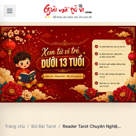
Trang chủ
/
Bói Bài Tarot
/
Reader Tarot Chuyên Nghiệp: Quy Trình Đọc Bài, Đạo Đức Và Giao Tiếp Với Người Hỏi