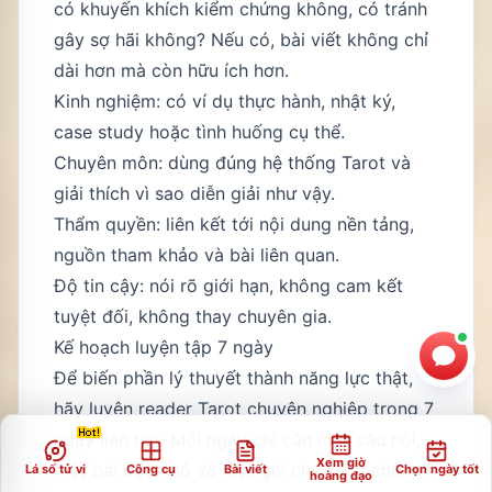
có khuyến khích kiểm chứng không, có tránh
gây sợ hãi không? Nếu có, bài viết không chỉ
dài hơn mà còn hữu ích hơn.
Kinh nghiệm: có ví dụ thực hành, nhật ký,
case study hoặc tình huống cụ thể.
Chuyên môn: dùng đúng hệ thống Tarot và
giải thích vì sao diễn giải như vậy.
Thẩm quyền: liên kết tới nội dung nền tảng,
nguồn tham khảo và bài liên quan.
Độ tin cậy: nói rõ giới hạn, không cam kết
tuyệt đối, không thay chuyên gia.
Kế hoạch luyện tập 7 ngày
Để biến phần lý thuyết thành năng lực thật,
hãy luyện reader Tarot chuyên nghiệp trong 7
ngày liên tục. Mỗi ngày chỉ cần một câu hỏi,
Xem giờ
một bài đọc nhỏ và một ghi chú kiểm chứng.
Lá số tử vi
Công cụ
Bài viết
Chọn ngày tốt
hoàng đạo