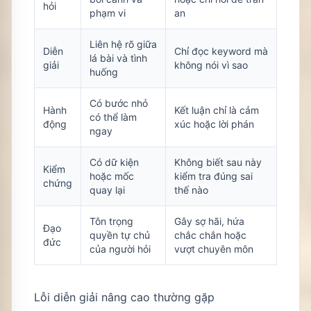
hỏi
phạm vi
an
Liên hệ rõ giữa
Diễn
Chỉ đọc keyword mà
lá bài và tình
giải
không nói vì sao
huống
Có bước nhỏ
Hành
Kết luận chỉ là cảm
có thể làm
động
xúc hoặc lời phán
ngay
Có dữ kiện
Không biết sau này
Kiểm
hoặc mốc
kiểm tra đúng sai
chứng
quay lại
thế nào
Tôn trọng
Gây sợ hãi, hứa
Đạo
quyền tự chủ
chắc chắn hoặc
đức
của người hỏi
vượt chuyên môn
Lỗi diễn giải nâng cao thường gặp