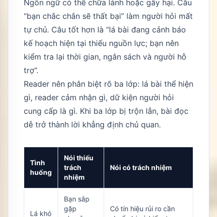
Ngôn ngữ có thể chữa lành hoặc gây hại. Câu
“bạn chắc chắn sẽ thất bại” làm người hỏi mất
tự chủ. Câu tốt hơn là “lá bài đang cảnh báo
kế hoạch hiện tại thiếu nguồn lực; bạn nên
kiểm tra lại thời gian, ngân sách và người hỗ
trợ”.
Reader nên phân biệt rõ ba lớp: lá bài thể hiện
gì, reader cảm nhận gì, dữ kiện người hỏi
cung cấp là gì. Khi ba lớp bị trộn lẫn, bài đọc
dễ trở thành lời khẳng định chủ quan.
Nói thiếu
Tình
trách
Nói có trách nhiệm
huống
nhiệm
Bạn sắp
gặp
Có tín hiệu rủi ro cần
Lá khó