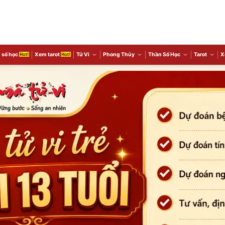
 số học
Xem tarot
Tử Vi
Phong Thủy
Thần Số Học
Tarot
X