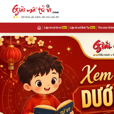
Lập lá số tử vi
Lập lá số Bát Tự
Tra cứu thần