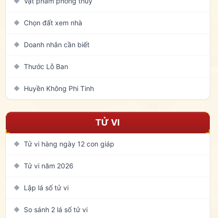
Vật phẩm phong thủy
◆
Chọn đất xem nhà
◆
Doanh nhân cần biết
◆
Thước Lỗ Ban
◆
Huyền Không Phi Tinh
◆
TỬ VI
Tử vi hàng ngày 12 con giáp
◆
Tử vi năm 2026
◆
Lập lá số tử vi
◆
So sánh 2 lá số tử vi
◆