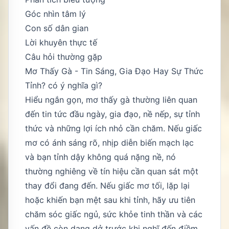
Góc nhìn tâm lý
Con số dân gian
Lời khuyên thực tế
Câu hỏi thường gặp
Mơ Thấy Gà - Tin Sáng, Gia Đạo Hay Sự Thức
Tỉnh? có ý nghĩa gì?
Hiểu ngắn gọn, mơ thấy gà thường liên quan
đến tin tức đầu ngày, gia đạo, nề nếp, sự tỉnh
thức và những lợi ích nhỏ cần chăm. Nếu giấc
mơ có ánh sáng rõ, nhịp diễn biến mạch lạc
và bạn tỉnh dậy không quá nặng nề, nó
thường nghiêng về tín hiệu cần quan sát một
thay đổi đang đến. Nếu giấc mơ tối, lặp lại
hoặc khiến bạn mệt sau khi tỉnh, hãy ưu tiên
chăm sóc giấc ngủ, sức khỏe tinh thần và các
vấn đề còn dang dở trước khi nghĩ đến điềm