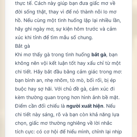
thực tế. Cách này giúp bạn đưa giấc mơ về
đời sống thật, thay vì để nó thành nỗi lo mơ
hồ. Nếu cùng một tình huống lặp lại nhiều lần,
hãy ghi ngày mơ, sự kiện hôm trước và cảm
xúc khi tỉnh để tìm mẫu số chung.
Bắt gà
Khi mơ thấy gà trong tình huống
bắt gà
, bạn
không nên vội kết luận tốt hay xấu chỉ từ một
chi tiết. Hãy bắt đầu bằng cảm giác trong mơ:
bạn bình an, nhẹ nhõm, tò mò, bối rối, bị ép
buộc hay sợ hãi. Với chủ đề gà, cảm xúc đi
kèm thường quan trọng hơn hình ảnh bề mặt.
Điểm cần đối chiếu là
người xuất hiện
. Nếu
chi tiết này sáng, rõ và bạn còn khả năng lựa
chọn, giấc mơ thường nghiêng về lời nhắc
tích cực: có cơ hội để hiểu mình, chỉnh lại nhịp