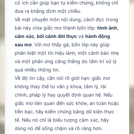
có ích cần giúp bạn tự kiểm chứng, không chỉ
đưa ra khẳng định một chiều.
Về mặt chuyên môn nội dung, cách đọc trong
bài này chia giấc mơ thành bốn lớp:
hình ảnh
,
cảm xúc
,
bối cảnh đời thực
và
hành động
sau mơ
. Với mơ thấy gà, bốn lớp này giúp
phân biệt một tín hiệu lành, một cảnh báo nhẹ
và một phản ứng căng thẳng do tâm trí xử lý
quá nhiều thông tin.
Về độ tin cậy, cần nói rõ giới hạn: giấc mơ
không thay thế tư vấn y khoa, tâm lý, tài
chính, pháp lý hay quyết định quan hệ. Nếu
giấc mơ liên quan đến sức khỏe, an toàn hoặc
tiền bạc, hãy kiểm chứng bằng dữ kiện thực
tế. Nếu nó chỉ là biểu tượng cảm xúc, hãy
dùng nó để sống chậm và rõ ràng hơn.