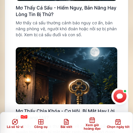
Mơ Thấy Cá Sấu - Hiểm Nguy, Bản Năng Hay
Lòng Tin Bị Thử?
Mơ thấy cá sấu thường cảnh báo nguy cơ ẩn, bản
năng phòng vệ, người khó đoán hoặc nỗi sợ bị phản
bội. Xem bị cá sấu đuổi và con số.
Mơ Thấy Chìa Khóa - Cơ Hội, Bí Mật Hay Lời
Giải Đang Mở?
Xem giờ
Mơ thấy chìa khóa thường nói về cơ hội, lời giải,
Lá số tử vi
Công cụ
Bài viết
Chọn ngày tốt
hoàng đạo
quyền truy cập, bí mật hoặc ranh giới cần mở đúng