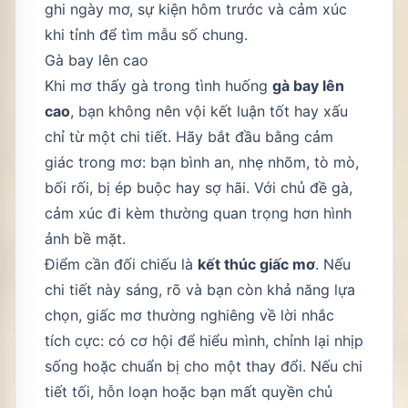
ghi ngày mơ, sự kiện hôm trước và cảm xúc
khi tỉnh để tìm mẫu số chung.
Gà bay lên cao
Khi mơ thấy gà trong tình huống
gà bay lên
cao
, bạn không nên vội kết luận tốt hay xấu
chỉ từ một chi tiết. Hãy bắt đầu bằng cảm
giác trong mơ: bạn bình an, nhẹ nhõm, tò mò,
bối rối, bị ép buộc hay sợ hãi. Với chủ đề gà,
cảm xúc đi kèm thường quan trọng hơn hình
ảnh bề mặt.
Điểm cần đối chiếu là
kết thúc giấc mơ
. Nếu
chi tiết này sáng, rõ và bạn còn khả năng lựa
chọn, giấc mơ thường nghiêng về lời nhắc
tích cực: có cơ hội để hiểu mình, chỉnh lại nhịp
sống hoặc chuẩn bị cho một thay đổi. Nếu chi
tiết tối, hỗn loạn hoặc bạn mất quyền chủ