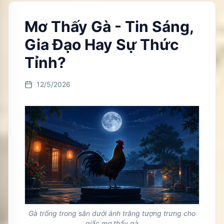
Mơ Thấy Gà - Tin Sáng,
Gia Đạo Hay Sự Thức
Tỉnh?
12/5/2026
Gà trống trong sân dưới ánh trăng tượng trưng cho
giấc mơ thấy gà