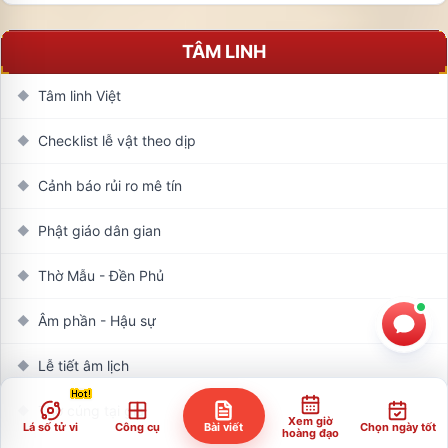
TÂM LINH
Tâm linh Việt
◆
Checklist lễ vật theo dịp
◆
Cảnh báo rủi ro mê tín
◆
Phật giáo dân gian
◆
Thờ Mẫu - Đền Phủ
◆
Âm phần - Hậu sự
◆
Lễ tiết âm lịch
◆
Thờ cúng tại gia
◆
Xem giờ
Lá số tử vi
Công cụ
Bài viết
Chọn ngày tốt
hoàng đạo