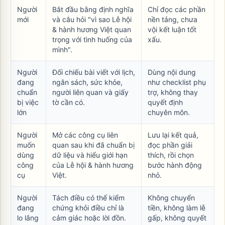
Người
Bắt đầu bằng định nghĩa
Chỉ đọc các phần
mới
và câu hỏi "vì sao Lễ hội
nền tảng, chưa
& hành hương Việt quan
vội kết luận tốt
trọng với tình huống của
xấu.
mình".
Người
Đối chiếu bài viết với lịch,
Dùng nội dung
đang
ngân sách, sức khỏe,
như checklist phụ
chuẩn
người liên quan và giấy
trợ, không thay
bị việc
tờ cần có.
quyết định
lớn
chuyên môn.
Người
Mở các công cụ liên
Lưu lại kết quả,
muốn
quan sau khi đã chuẩn bị
đọc phần giải
dùng
dữ liệu và hiểu giới hạn
thích, rồi chọn
công
của Lễ hội & hành hương
bước hành động
cụ
Việt.
nhỏ.
Người
Tách điều có thể kiểm
Không chuyển
đang
chứng khỏi điều chỉ là
tiền, không làm lễ
lo lắng
cảm giác hoặc lời đồn.
gấp, không quyết