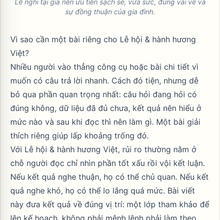
Lễ nghi tại gia nên ưu tiên sạch sẽ, vừa sức, đúng vai vế và
sự đồng thuận của gia đình.
Vì sao cần một bài riêng cho Lễ hội & hành hương
Việt?
Nhiều người vào thẳng công cụ hoặc bài chi tiết vì
muốn có câu trả lời nhanh. Cách đó tiện, nhưng dễ
bỏ qua phần quan trọng nhất: câu hỏi đang hỏi có
đúng không, dữ liệu đã đủ chưa, kết quả nên hiểu ở
mức nào và sau khi đọc thì nên làm gì. Một bài giải
thích riêng giúp lấp khoảng trống đó.
Với Lễ hội & hành hương Việt, rủi ro thường nằm ở
chỗ người đọc chỉ nhìn phần tốt xấu rồi vội kết luận.
Nếu kết quả nghe thuận, họ có thể chủ quan. Nếu kết
quả nghe khó, họ có thể lo lắng quá mức. Bài viết
này đưa kết quả về đúng vị trí: một lớp tham khảo để
lên kế hoạch, không phải mệnh lệnh phải làm theo.