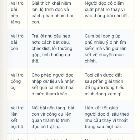
Vai trò
Giải thích khái niệm
Người đọc có điểm
bài
lớn, lộ trình đọc và
xuất phát rõ thay vì
nền
cách phân nhóm bài
vào thẳng bài chi tiết.
tảng
con.
Vai trò
Trả lời nhu cầu hẹp
Cụm bài con giúp
bài
hơn: cách bắt đầu,
phủ nhiều ý định tìm
con
checklist, lỗi thường
kiếm mà vẫn giữ liên
gặp, tình huống cụ
kết về chuyên mục
thể.
chính.
Vai trò
Cho phép người đọc
Tool cần được đặt
công
nhập dữ liệu và nhận
sau phần giải thích
cụ
kết quả cá nhân hóa
để người dùng hiểu
ở mức tham khảo.
mình đang xem gì.
Vai trò
Nối bài nền tảng, bài
Liên kết tốt giúp
liên
con và công cụ liên
người đọc đi sâu theo
kết
quan thành lộ trình
nhu cầu thay vì thoát
nội bộ
đọc có trật tự.
trang sau một bài.