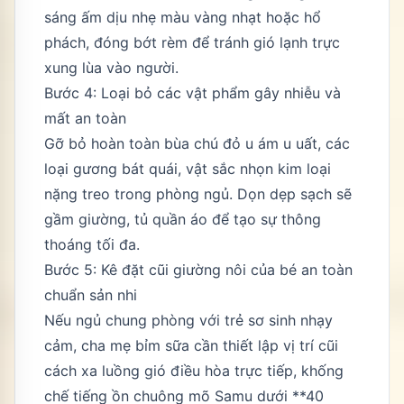
sáng ấm dịu nhẹ màu vàng nhạt hoặc hổ
phách, đóng bớt rèm để tránh gió lạnh trực
xung lùa vào người.
Bước 4: Loại bỏ các vật phẩm gây nhiễu và
mất an toàn
Gỡ bỏ hoàn toàn bùa chú đỏ u ám u uất, các
loại gương bát quái, vật sắc nhọn kim loại
nặng treo trong phòng ngủ. Dọn dẹp sạch sẽ
gầm giường, tủ quần áo để tạo sự thông
thoáng tối đa.
Bước 5: Kê đặt cũi giường nôi của bé an toàn
chuẩn sản nhi
Nếu ngủ chung phòng với trẻ sơ sinh nhạy
cảm, cha mẹ bỉm sữa cần thiết lập vị trí cũi
cách xa luồng gió điều hòa trực tiếp, khống
chế tiếng ồn chuông mõ Samu dưới **40