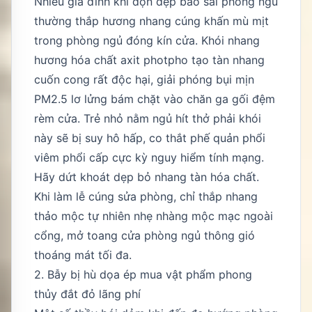
Nhiều gia đình khi dọn dẹp bao sái phòng ngủ
thường thắp hương nhang cúng khấn mù mịt
trong phòng ngủ đóng kín cửa. Khói nhang
hương hóa chất axit photpho tạo tàn nhang
cuốn cong rất độc hại, giải phóng bụi mịn
PM2.5 lơ lửng bám chặt vào chăn ga gối đệm
rèm cửa. Trẻ nhỏ nằm ngủ hít thở phải khói
này sẽ bị suy hô hấp, co thắt phế quản phổi
viêm phổi cấp cực kỳ nguy hiểm tính mạng.
Hãy dứt khoát dẹp bỏ nhang tàn hóa chất.
Khi làm lễ cúng sửa phòng, chỉ thắp nhang
thảo mộc tự nhiên nhẹ nhàng mộc mạc ngoài
cổng, mở toang cửa phòng ngủ thông gió
thoáng mát tối đa.
2. Bẫy bị hù dọa ép mua vật phẩm phong
thủy đắt đỏ lãng phí