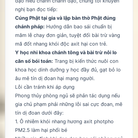
đạo hiếu chánh chánh đạo, chúng tôi khuyến
nghị bạn đọc tiếp:
Cúng Phật tại gia và lập bàn thờ Phật đúng
chánh pháp
:
Hướng dẫn bao sái chuẩn bị
mâm lễ chay đơn giản, tuyệt đối bài trừ vàng
mã đốt nhang khói độc axit hại con trẻ.
Y học nhi khoa chánh tông và bài trừ nỗi lo
căn số bói toán
:
Trang bị kiến thức nuôi con
khoa học dinh dưỡng y học đầy đủ, gạt bỏ lo
âu mê tín dị đoan hại mạng người.
Lỗi cần tránh khi áp dụng
Phong thủy phòng ngủ sẽ phản tác dụng nếu
gia chủ phạm phải những lỗi sai cực đoan, mê
tín dị đoan dưới đây:
1. Ô nhiễm khói nhang hương axit photpho
PM2.5 làm hại phổi bé