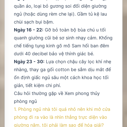
quần áo, loại bỏ gương soi đối diện giường
ngủ (hoặc dùng rèm che lại). Gầm tủ kệ lau
chùi sạch bụi bặm.
Ngày 16 - 22:
Gỡ bỏ toàn bộ bùa chú u tối
quanh giường cũi bé sơ sinh nhạy cảm. Khống
chế tiếng tụng kinh gõ mõ Sam hối ban đêm
dưới 40 decibel bảo vệ thính giác bé.
Ngày 23 - 30:
Lựa chọn chậu cây lọc khí nhẹ
nhàng, thay ga gối cotton be sẫm dịu mắt để
ổn định giấc ngủ sâu một cách khoa học tối
giản, tiết kiệm chi phí.
Câu hỏi thường gặp về Xem phong thủy
phòng ngủ
1. Phòng ngủ nhà tôi quá nhỏ nên khi mở cửa
phòng đi ra vào là nhìn thẳng trực diện vào
giường nằm, tôi phải làm sao để hóa giải?