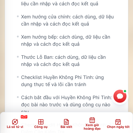
liệu cần nhập và cách đọc kết quả
Xem hướng cửa chính: cách dùng, dữ liệu
cần nhập và cách đọc kết quả
Xem hướng bếp: cách dùng, dữ liệu cần
nhập và cách đọc kết quả
Thước Lỗ Ban: cách dùng, dữ liệu cần
nhập và cách đọc kết quả
Checklist Huyền Không Phi Tinh: ứng
dụng thực tế và lỗi cần tránh
Cách bắt đầu với Huyền Không Phi Tinh:
đọc bài nào trước và dùng công cụ nào
sau
Checklist Audit Huyền Không Phi Tinh: 32
Xem giờ
Lá số tử vi
Công cụ
Bài viết
Chọn ngày tốt
hoàng đạo
Điểm Cần Kiểm Tra