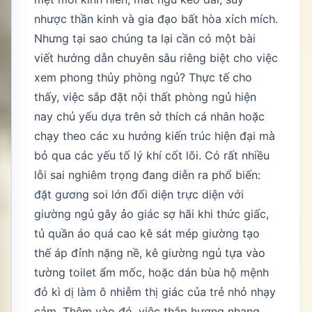
nhược thần kinh và gia đạo bất hòa xích mích.
Nhưng tại sao chúng ta lại cần có một bài
viết hướng dẫn chuyên sâu riêng biệt cho việc
xem phong thủy phòng ngủ? Thực tế cho
thấy, việc sắp đặt nội thất phòng ngủ hiện
nay chủ yếu dựa trên sở thích cá nhân hoặc
chạy theo các xu hướng kiến trúc hiện đại mà
bỏ qua các yếu tố lý khí cốt lõi. Có rất nhiều
lỗi sai nghiêm trọng đang diễn ra phổ biến:
đặt gương soi lớn đối diện trực diện với
giường ngủ gây ảo giác sợ hãi khi thức giấc,
tủ quần áo quá cao kê sát mép giường tạo
thế áp đỉnh nặng nề, kê giường ngủ tựa vào
tường toilet ẩm mốc, hoặc dán bùa hộ mệnh
đỏ kì dị làm ô nhiễm thị giác của trẻ nhỏ nhạy
cảm. Thêm vào đó, việc thắp hương nhang