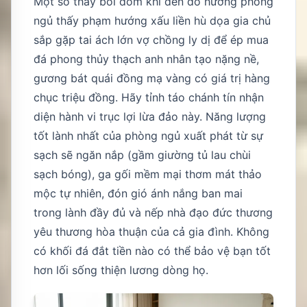
Một số thầy bói dỏm khi đến đo hướng phòng
ngủ thấy phạm hướng xấu liền hù dọa gia chủ
sắp gặp tai ách lớn vợ chồng ly dị để ép mua
đá phong thủy thạch anh nhân tạo nặng nề,
gương bát quái đồng mạ vàng có giá trị hàng
chục triệu đồng. Hãy tỉnh táo chánh tín nhận
diện hành vi trục lợi lừa đảo này. Năng lượng
tốt lành nhất của phòng ngủ xuất phát từ sự
sạch sẽ ngăn nắp (gầm giường tủ lau chùi
sạch bóng), ga gối mềm mại thơm mát thảo
mộc tự nhiên, đón gió ánh nắng ban mai
trong lành đầy đủ và nếp nhà đạo đức thương
yêu thương hòa thuận của cả gia đình. Không
có khối đá đắt tiền nào có thể bảo vệ bạn tốt
hơn lối sống thiện lương dòng họ.