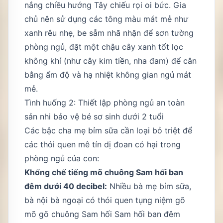
nắng chiều hướng Tây chiếu rọi oi bức. Gia
chủ nên sử dụng các tông màu mát mẻ như
xanh rêu nhẹ, be sẫm nhã nhặn để sơn tường
phòng ngủ, đặt một chậu cây xanh tốt lọc
không khí (như cây kim tiền, nha đam) để cân
bằng ẩm độ và hạ nhiệt không gian ngủ mát
mẻ.
Tình huống 2: Thiết lập phòng ngủ an toàn
sản nhi bảo vệ bé sơ sinh dưới 2 tuổi
Các bậc cha mẹ bỉm sữa cần loại bỏ triệt để
các thói quen mê tín dị đoan có hại trong
phòng ngủ của con:
Khống chế tiếng mõ chuông Sam hối ban
đêm dưới 40 decibel:
Nhiều bà mẹ bỉm sữa,
bà nội bà ngoại có thói quen tụng niệm gõ
mõ gõ chuông Sam hối Sam hối ban đêm