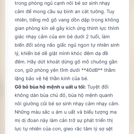
trong phòng ngủ cạnh nôi bé sơ sinh nhạy
cảm để mong cầu sự bình an cát tường. Tuy
nhiên, tiếng mõ gõ vang dồn dập trong không
gian phòng kín sẽ gây kích ứng thính lực thính
giác nhạy cảm của em bé dưới 2 tuổi, làm
biến đổi sóng não giấc ngủ ngon tự nhiên sinh
lý, khiến bé dễ giật mình khóc đêm dạ đề
đêm. Hãy dứt khoát dừng gõ mõ chuông gần
con, giữ phòng yên tĩnh dưới **40dB** thầm
lặng bảo vệ hệ thần kinh của bé.
Gỡ bỏ bùa hộ mệnh u uất u tối:
Tuyệt đối
không dán bùa chú đỏ, bùa hộ mệnh quanh
nôi giường cũi bé sơ sinh nhạy cảm nhạy cảm.
Những màu sắc u ám u uất và biểu tượng ma
mị dị đoan này làm cản trở sự phát triển thị
lực tự nhiên của con, gieo rắc tâm lý sợ sệt