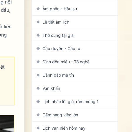
ng nội
Âm phần - Hậu sự
◆
 đâu,
Lễ tiết âm lịch
◆
à liên
ơng
Thờ cúng tại gia
◆
Cầu duyên - Cầu tự
◆
Đình đền miếu - Tổ nghề
◆
kết
Cảnh báo mê tín
◆
Văn khấn
◆
Lịch nhắc lễ, giỗ, rằm mùng 1
◆
Cẩm nang việc lớn
◆
Lịch vạn niên hôm nay
◆