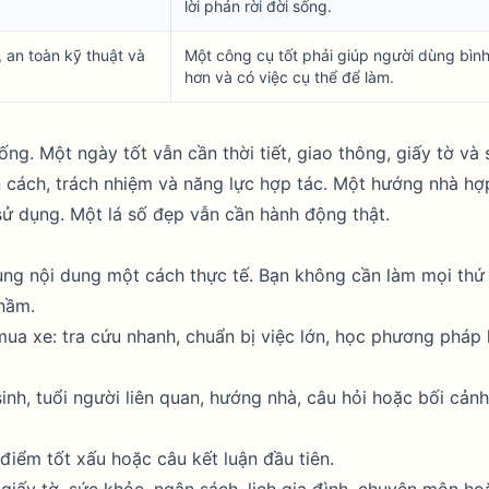
lời phán rời đời sống.
, an toàn kỹ thuật và
Một công cụ tốt phải giúp người dùng bình
hơn và có việc cụ thể để làm.
ng. Một ngày tốt vẫn cần thời tiết, giao thông, giấy tờ và
 cách, trách nhiệm và năng lực hợp tác. Một hướng nhà hợ
sử dụng. Một lá số đẹp vẫn cần hành động thật.
ùng nội dung một cách thực tế. Bạn không cần làm mọi thứ 
nhầm.
ua xe: tra cứu nhanh, chuẩn bị việc lớn, học phương pháp
inh, tuổi người liên quan, hướng nhà, câu hỏi hoặc bối cản
điểm tốt xấu hoặc câu kết luận đầu tiên.
 giấy tờ, sức khỏe, ngân sách, lịch gia đình, chuyên môn ho