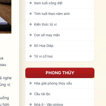
Xem tuổi xông đất
◆
Tính tuổi theo năm sinh
◆
Kiến thức tử vi
◆
Con số may mắn
◆
60 Hoa Giáp
◆
Tử vi cổ học
◆
ua
 sau
PHONG THỦY
uả nghe
Hóa giải phong thủy xấu
◆
úng vị
Cầu tài lộc
◆
 huống
âu hơn
Nhà ở - Văn phòng
◆