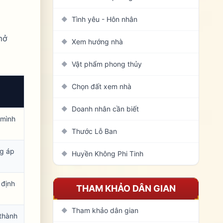
Tình yêu - Hôn nhân
◆
mở
Xem hướng nhà
◆
Vật phẩm phong thủy
◆
Chọn đất xem nhà
◆
Doanh nhân cần biết
◆
 mình
Thước Lỗ Ban
◆
ng áp
Huyền Không Phi Tinh
◆
 định
THAM KHẢO DÂN GIAN
Tham khảo dân gian
◆
 thành