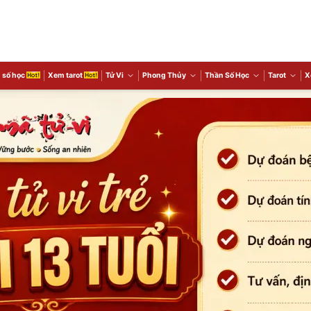
 số học
Xem tarot
Tử Vi
Phong Thủy
Thần Số Học
Tarot
X