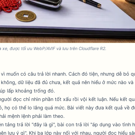
xe, được tối ưu WebP/AVIF và lưu trên Cloudflare R2.
 vì muốn có câu trả lời nhanh. Cách đó tiện, nhưng dễ bỏ q
 không, dữ liệu đã đủ chưa, kết quả nên hiểu ở mức nào và
giúp lấp khoảng trống đó.
ười đọc chỉ nhìn phần tốt xấu rồi vội kết luận. Nếu kết q
, họ có thể lo lắng quá mức. Bài viết này đưa kết quả về đ
hải mệnh lệnh phải làm theo.
ền tảng trả lời "đây là gì", bài con trả lời "áp dụng vào tình
 nên lưu ý gì". Khi ba lớp này nối với nhau, người đọc hiểu s