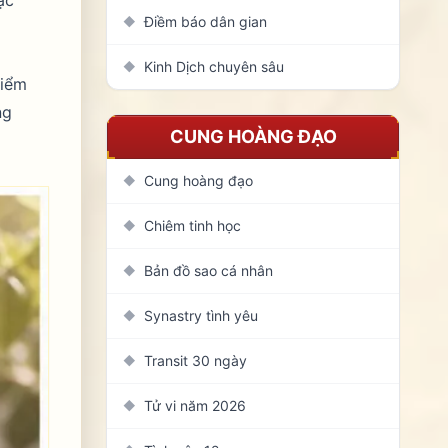
Điềm báo dân gian
◆
Kinh Dịch chuyên sâu
◆
điểm
ng
CUNG HOÀNG ĐẠO
Cung hoàng đạo
◆
Chiêm tinh học
◆
Bản đồ sao cá nhân
◆
Synastry tình yêu
◆
Transit 30 ngày
◆
Tử vi năm 2026
◆