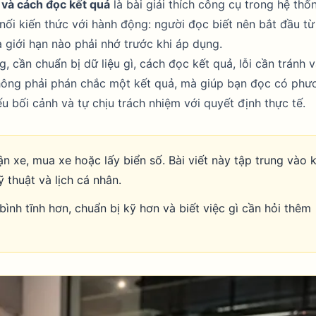
 và cách đọc kết quả
là bài giải thích công cụ trong hệ thố
 nối kiến thức với hành động: người đọc biết nên bắt đầu từ
à giới hạn nào phải nhớ trước khi áp dụng.
, cần chuẩn bị dữ liệu gì, cách đọc kết quả, lỗi cần tránh v
 không phải phán chắc một kết quả, mà giúp bạn đọc có phư
u bối cảnh và tự chịu trách nhiệm với quyết định thực tế.
xe, mua xe hoặc lấy biển số. Bài viết này tập trung vào 
 thuật và lịch cá nhân.
 bình tĩnh hơn, chuẩn bị kỹ hơn và biết việc gì cần hỏi thêm