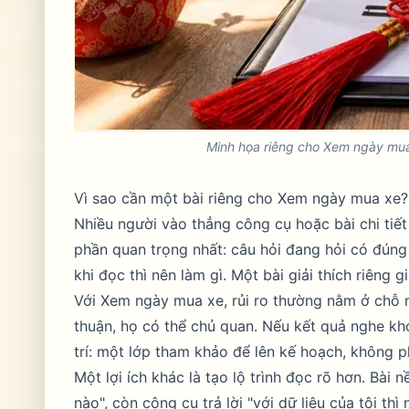
Minh họa riêng cho Xem ngày mua 
Vì sao cần một bài riêng cho Xem ngày mua xe?
Nhiều người vào thẳng công cụ hoặc bài chi tiết
phần quan trọng nhất: câu hỏi đang hỏi có đúng
khi đọc thì nên làm gì. Một bài giải thích riêng 
Với Xem ngày mua xe, rủi ro thường nằm ở chỗ ng
thuận, họ có thể chủ quan. Nếu kết quả nghe khó
trí: một lớp tham khảo để lên kế hoạch, không p
Một lợi ích khác là tạo lộ trình đọc rõ hơn. Bài n
nào", còn công cụ trả lời "với dữ liệu của tôi thì