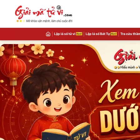
Lập lá số tử vi
Lập lá số Bát Tự
Tra cứu thần