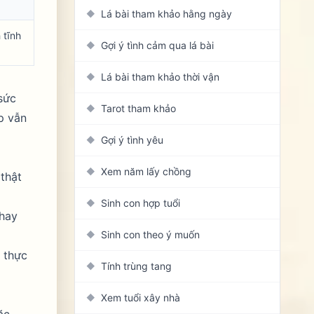
Lá bài tham khảo hằng ngày
◆
 tĩnh
Gợi ý tình cảm qua lá bài
◆
Lá bài tham khảo thời vận
◆
 sức
Tarot tham khảo
◆
p vẫn
Gợi ý tình yêu
◆
Xem năm lấy chồng
◆
thật
Sinh con hợp tuổi
◆
 hay
Sinh con theo ý muốn
◆
h thực
Tính trùng tang
◆
Xem tuổi xây nhà
◆
ặc