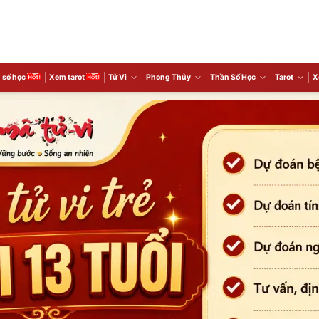
 số học
Xem tarot
Tử Vi
Phong Thủy
Thần Số Học
Tarot
X