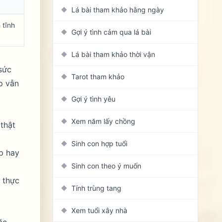
Lá bài tham khảo hằng ngày
◆
 tĩnh
Gợi ý tình cảm qua lá bài
◆
Lá bài tham khảo thời vận
◆
 sức
Tarot tham khảo
◆
p vẫn
Gợi ý tình yêu
◆
Xem năm lấy chồng
◆
thật
Sinh con hợp tuổi
◆
p hay
Sinh con theo ý muốn
◆
h thực
Tính trùng tang
◆
Xem tuổi xây nhà
◆
ặc