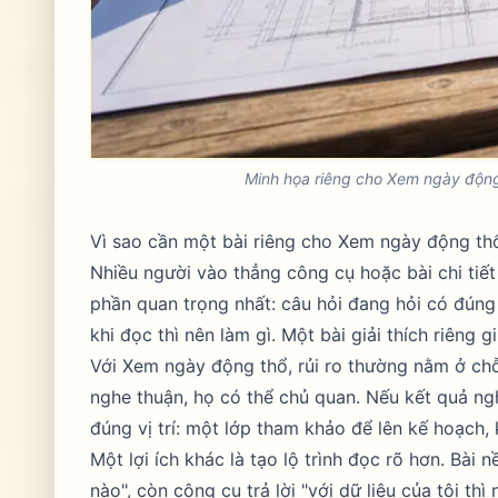
Minh họa riêng cho Xem ngày động 
Vì sao cần một bài riêng cho Xem ngày động th
Nhiều người vào thẳng công cụ hoặc bài chi tiết
phần quan trọng nhất: câu hỏi đang hỏi có đúng
khi đọc thì nên làm gì. Một bài giải thích riêng 
Với Xem ngày động thổ, rủi ro thường nằm ở chỗ 
nghe thuận, họ có thể chủ quan. Nếu kết quả ngh
đúng vị trí: một lớp tham khảo để lên kế hoạch,
Một lợi ích khác là tạo lộ trình đọc rõ hơn. Bài n
nào", còn công cụ trả lời "với dữ liệu của tôi thì