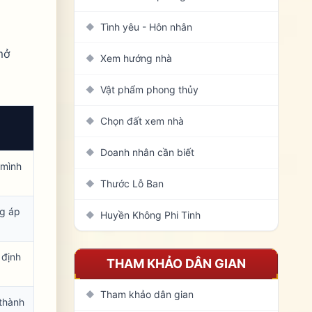
Tình yêu - Hôn nhân
◆
mở
Xem hướng nhà
◆
Vật phẩm phong thủy
◆
Chọn đất xem nhà
◆
Doanh nhân cần biết
◆
 mình
Thước Lỗ Ban
◆
ng áp
Huyền Không Phi Tinh
◆
 định
THAM KHẢO DÂN GIAN
Tham khảo dân gian
◆
 thành