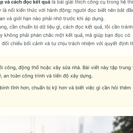
p và cách đọc kết quả
là bài giải thích công cụ trong hệ t
 là nối kiến thức với hành động: người đọc biết nên bắt đầ
uan và giới hạn nào phải nhớ trước khi áp dụng.
ng, cần chuẩn bị dữ liệu gì, cách đọc kết quả, lỗi cần tránh
 đây không phải phán chắc một kết quả, mà giúp bạn đọc có
đối chiếu bối cảnh và tự chịu trách nhiệm với quyết định t
 công, động thổ hoặc xây sửa nhà. Bài viết này tập trung
, an toàn công trình và tiến độ xây dựng.
 bình tĩnh hơn, chuẩn bị kỹ hơn và biết việc gì cần hỏi thêm