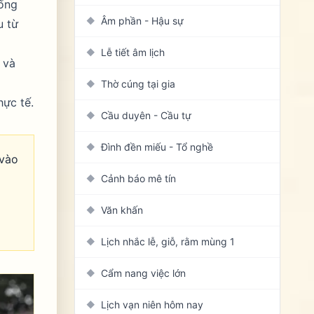
hống
Âm phần - Hậu sự
◆
u từ
Lễ tiết âm lịch
◆
 và
Thờ cúng tại gia
◆
hực tế.
Cầu duyên - Cầu tự
◆
Đình đền miếu - Tổ nghề
◆
 vào
Cảnh báo mê tín
◆
Văn khấn
◆
Lịch nhắc lễ, giỗ, rằm mùng 1
◆
Cẩm nang việc lớn
◆
Lịch vạn niên hôm nay
◆