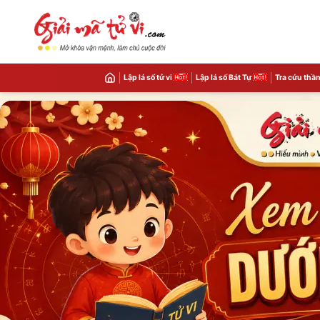
Lập lá số tử vi
Lập lá số Bát Tự
Tra cứu thần