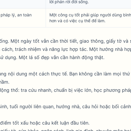
lời phán rời đời sống.
pháp lý, an toàn
Một công cụ tốt phải giúp người dùng bình
hơn và có việc cụ thể để làm.
ng. Một ngày tốt vẫn cần thời tiết, giao thông, giấy tờ và
 cách, trách nhiệm và năng lực hợp tác. Một hướng nhà hợ
sử dụng. Một lá số đẹp vẫn cần hành động thật.
ùng nội dung một cách thực tế. Bạn không cần làm mọi thứ 
nhầm.
ộng thổ: tra cứu nhanh, chuẩn bị việc lớn, học phương phá
inh, tuổi người liên quan, hướng nhà, câu hỏi hoặc bối cản
điểm tốt xấu hoặc câu kết luận đầu tiên.
 giấy tờ, sức khỏe, ngân sách, lịch gia đình, chuyên môn ho