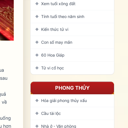
Xem tuổi xông đất
◆
Tính tuổi theo năm sinh
◆
Kiến thức tử vi
◆
Con số may mắn
◆
60 Hoa Giáp
◆
Tử vi cổ học
◆
ua
 sau
PHONG THỦY
quả
Hóa giải phong thủy xấu
◆
ả về
Cầu tài lộc
◆
 huống
âu hơn
Nhà ở - Văn phòng
◆