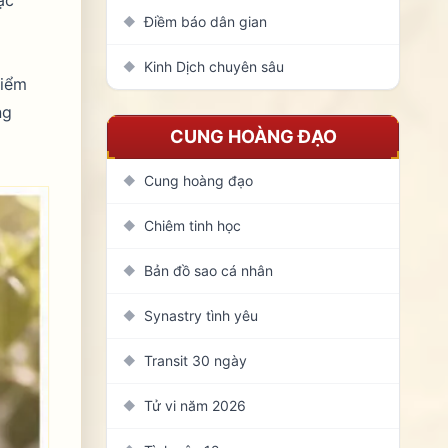
Điềm báo dân gian
◆
Kinh Dịch chuyên sâu
◆
điểm
ng
CUNG HOÀNG ĐẠO
Cung hoàng đạo
◆
Chiêm tinh học
◆
Bản đồ sao cá nhân
◆
Synastry tình yêu
◆
Transit 30 ngày
◆
Tử vi năm 2026
◆