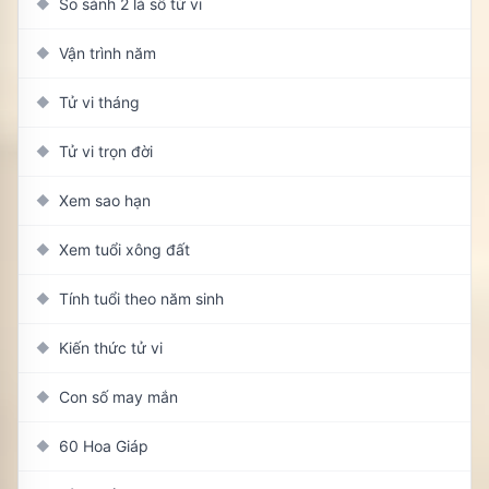
So sánh 2 lá số tử vi
◆
Vận trình năm
◆
Tử vi tháng
◆
Tử vi trọn đời
◆
Xem sao hạn
◆
Xem tuổi xông đất
◆
Tính tuổi theo năm sinh
◆
Kiến thức tử vi
◆
Con số may mắn
◆
60 Hoa Giáp
◆