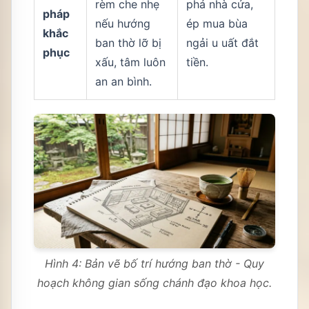
rèm che nhẹ
phá nhà cửa,
pháp
nếu hướng
ép mua bùa
khắc
ban thờ lỡ bị
ngải u uất đắt
phục
xấu, tâm luôn
tiền.
an an bình.
Hình 4: Bản vẽ bố trí hướng ban thờ - Quy
hoạch không gian sống chánh đạo khoa học.