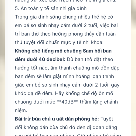
5. An toàn y tế sản nhi gia đình
Trong gia đình sống chung nhiều thế hệ có
em bé sơ sinh nhạy cảm dưới 2 tuổi, việc bài
trí ban thờ theo hướng phong thủy cần tuân
thủ tuyệt đối chuẩn mực y tế nhi khoa:
Khống chế tiếng mõ chuông Sam hối ban
đêm dưới 40 decibel:
Dù ban thờ đặt theo
hướng tốt nào, âm thanh chuông mõ dồn dập
ban đêm sẽ làm giật mình hoảng loạn thính
giác em bé sơ sinh nhạy cảm dưới 2 tuổi, gây
khóc dạ đề đêm. Hãy khống chế độ ồn mõ
chuông dưới mức **40dB** thầm lặng chánh
niệm.
Bài trừ bùa chú u uất dán phòng bé:
Tuyệt
đối không dán bùa chú đỏ đen dị đoan đằng
sau nôi bé hay cửa phòng. Giữ phòng bé sáng