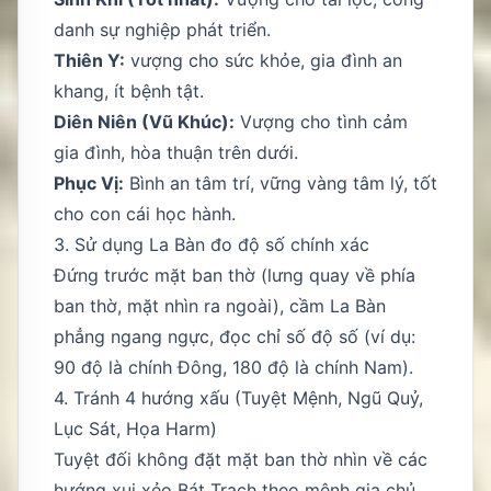
danh sự nghiệp phát triển.
Thiên Y:
vượng cho sức khỏe, gia đình an
khang, ít bệnh tật.
Diên Niên (Vũ Khúc):
Vượng cho tình cảm
gia đình, hòa thuận trên dưới.
Phục Vị:
Bình an tâm trí, vững vàng tâm lý, tốt
cho con cái học hành.
3. Sử dụng La Bàn đo độ số chính xác
Đứng trước mặt ban thờ (lưng quay về phía
ban thờ, mặt nhìn ra ngoài), cầm La Bàn
phẳng ngang ngực, đọc chỉ số độ số (ví dụ:
90 độ là chính Đông, 180 độ là chính Nam).
4. Tránh 4 hướng xấu (Tuyệt Mệnh, Ngũ Quỷ,
Lục Sát, Họa Harm)
Tuyệt đối không đặt mặt ban thờ nhìn về các
hướng xui xẻo Bát Trạch theo mệnh gia chủ.