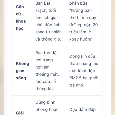
Bàn Bát
phán bừa
Căn
Trạch, tuổi
"hướng ban
cứ
âm lịch gia
thờ bị ma quỷ
khoa
chủ, đón ánh
đè", ép nộp 20
học
sáng tự nhiên
triệu làm lễ
và thông gió.
xoay hướng.
Ban thờ đặt
Đóng kín cửa
nơi trang
Không
thắp nhang mù
nghiêm,
gian
mạt khói độc
thoáng mát,
sống
PM2.5 hại phổi
mở cửa sổ
trẻ nhỏ.
thông khí.
Dùng bình
phong hoặc
Dọa dẫm đập
Giải