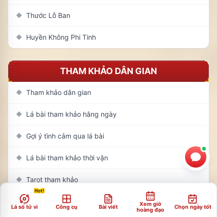
Thước Lỗ Ban
◆
Huyền Không Phi Tinh
◆
THAM KHẢO DÂN GIAN
Tham khảo dân gian
◆
Lá bài tham khảo hằng ngày
◆
Gợi ý tình cảm qua lá bài
◆
Lá bài tham khảo thời vận
◆
Tarot tham khảo
◆
Gợi ý tình yêu
◆
Xem giờ
Lá số tử vi
Công cụ
Bài viết
Chọn ngày tốt
hoàng đạo