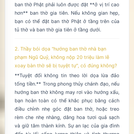
ban thờ Phật phải luôn được đặt **ở vị trí cao
hơn** ban thờ gia tiên. Nếu không gian hẹp,
bạn có thể đặt ban thờ Phật ở tầng trên của
tủ thờ và ban thờ gia tiên ở tầng dưới.
2. Thầy bói dọa "hướng ban thờ nhà bạn
phạm Ngũ Quỷ, không nộp 20 triệu làm lễ
xoay bàn thờ sẽ bị tuyệt tự", có đúng không?
**Tuyệt đối không tin theo lời dọa lừa đảo
tống tiền.** Trong phong thủy chánh đạo, nếu
hướng ban thờ không may rơi vào hướng xấu,
bạn hoàn toàn có thể khắc phục bằng cách
điều chỉnh nhẹ góc đặt ban thờ, hoặc treo
rèm che nhẹ nhàng, dâng hoa tươi quả sạch
và giữ tâm thành kính. Sự an lạc của gia đình
đến từ lối sống lương thiện và tình thương