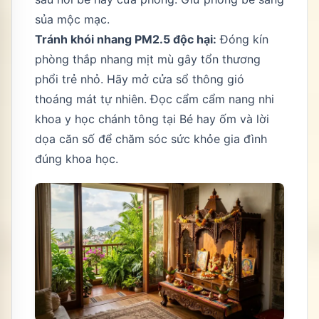
sủa mộc mạc.
Tránh khói nhang PM2.5 độc hại:
Đóng kín
phòng thắp nhang mịt mù gây tổn thương
phổi trẻ nhỏ. Hãy mở cửa sổ thông gió
thoáng mát tự nhiên. Đọc cẩm cẩm nang nhi
khoa y học chánh tông tại
Bé hay ốm và lời
dọa căn số
để chăm sóc sức khỏe gia đình
đúng khoa học.