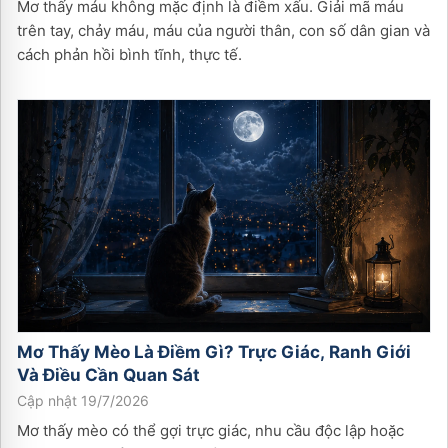
Mơ thấy máu không mặc định là điềm xấu. Giải mã máu
trên tay, chảy máu, máu của người thân, con số dân gian và
cách phản hồi bình tĩnh, thực tế.
Mơ Thấy Mèo Là Điềm Gì? Trực Giác, Ranh Giới
Và Điều Cần Quan Sát
Cập nhật 19/7/2026
Mơ thấy mèo có thể gợi trực giác, nhu cầu độc lập hoặc