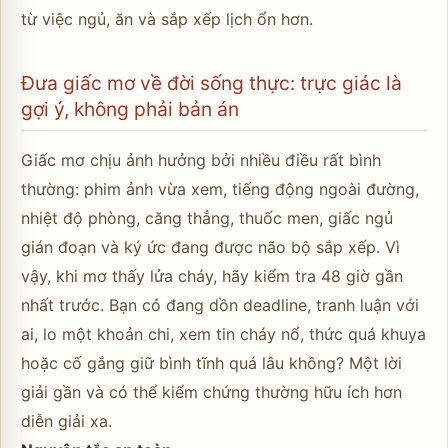
từ việc ngủ, ăn và sắp xếp lịch ổn hơn.
Đưa giấc mơ về đời sống thực: trực giác là
gợi ý, không phải bản án
Giấc mơ chịu ảnh hưởng bởi nhiều điều rất bình
thường: phim ảnh vừa xem, tiếng động ngoài đường,
nhiệt độ phòng, căng thẳng, thuốc men, giấc ngủ
gián đoạn và ký ức đang được não bộ sắp xếp. Vì
vậy, khi mơ thấy lửa cháy, hãy kiểm tra 48 giờ gần
nhất trước. Bạn có đang dồn deadline, tranh luận với
ai, lo một khoản chi, xem tin cháy nổ, thức quá khuya
hoặc cố gắng giữ bình tĩnh quá lâu không? Một lời
giải gần và có thể kiểm chứng thường hữu ích hơn
diễn giải xa.