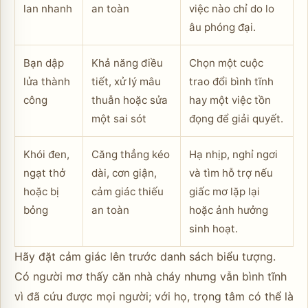
lan nhanh
an toàn
việc nào chỉ do lo
âu phóng đại.
Bạn dập
Khả năng điều
Chọn một cuộc
lửa thành
tiết, xử lý mâu
trao đổi bình tĩnh
công
thuẫn hoặc sửa
hay một việc tồn
một sai sót
đọng để giải quyết.
Khói đen,
Căng thẳng kéo
Hạ nhịp, nghỉ ngơi
ngạt thở
dài, cơn giận,
và tìm hỗ trợ nếu
hoặc bị
cảm giác thiếu
giấc mơ lặp lại
bỏng
an toàn
hoặc ảnh hưởng
sinh hoạt.
Hãy đặt cảm giác lên trước danh sách biểu tượng.
Có người mơ thấy căn nhà cháy nhưng vẫn bình tĩnh
vì đã cứu được mọi người; với họ, trọng tâm có thể là