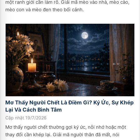
một ranh giới cần làm rõ. Giải mã mèo vào nhà, mèo cào,
mèo con và mèo đen theo bối cảnh.
Mơ Thấy Người Chết Là Điềm Gì? Ký Ức, Sự Khép
Lại Và Cách Bình Tâm
Cập nhật 19/7/2026
Mơ thấy người chết thường gợi ký ức, nỗi nhớ hoặc một
thay đổi cần khép lại. Giải mã người thân đã mất, nói