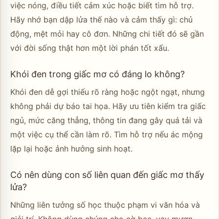
việc nóng, điều tiết cảm xúc hoặc biết tìm hỗ trợ.
Hãy nhớ bạn dập lửa thế nào và cảm thấy gì: chủ
động, mệt mỏi hay cô đơn. Những chi tiết đó sẽ gần
với đời sống thật hơn một lời phán tốt xấu.
Khói đen trong giấc mơ có đáng lo không?
Khói đen dễ gợi thiếu rõ ràng hoặc ngột ngạt, nhưng
không phải dự báo tai họa. Hãy ưu tiên kiểm tra giấc
ngủ, mức căng thẳng, thông tin đang gây quá tải và
một việc cụ thể cần làm rõ. Tìm hỗ trợ nếu ác mộng
lặp lại hoặc ảnh hưởng sinh hoạt.
Có nên dùng con số liên quan đến giấc mơ thấy
lửa?
Những liên tưởng số học thuộc phạm vi văn hóa và
giải trí. Không dùng chúng cho cờ bạc, vay mượn,