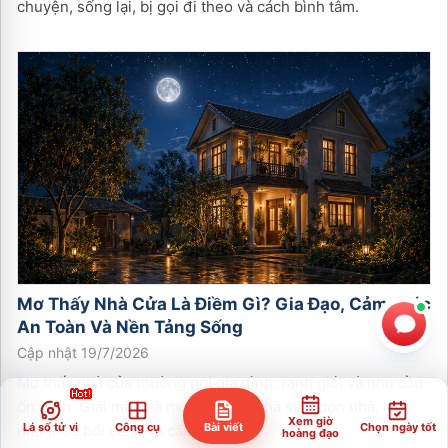
chuyện, sống lại, bị gọi đi theo và cách bình tâm.
Mơ Thấy Nhà Cửa Là Điềm Gì? Gia Đạo, Cảm Giác
An Toàn Và Nền Tảng Sống
Cập nhật 19/7/2026
Mơ thấy nhà cửa thường gợi gia đình, ranh giới và nhu cầu
ổn định. Giải mã nhà mới, nhà cũ, nhà sập, dọn nhà, lạc
Xem giờ
Lá số tử vi
Công cụ
Bài viết
Chọn ngày tốt
nhà theo bối cảnh và cảm xúc.
hoàng đạo