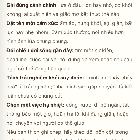
Ghi đúng cảnh chính:
lửa ở đâu, lớn hay nhỏ, có khói
không, ai xuất hiện và giấc mơ kết thúc thế nào.
Đặt tên một cảm xúc:
ấm áp, hứng khởi, sợ, giận, bất
lực hay nhẹ nhõm. Cảm xúc thường nói nhiều hơn
hình ảnh lửa chung chung.
Đối chiếu đời sống gần đây:
tìm một sự kiện,
deadline, cuộc cãi vã, nội dung đã xem hoặc nhu cầu
nghỉ có thể đang liên quan.
Tách trải nghiệm khỏi suy đoán:
“mình mơ thấy cháy
nhà” là trải nghiệm; “nhà mình sắp gặp chuyện” là kết
luận chưa có chứng cứ.
Chọn một việc hạ nhiệt:
uống nước, đi bộ ngắn, tắt
thông báo một giờ, hoãn trả lời khi đang giận, hoặc
nói chuyện với người có thể giúp.
Nếu bạn thích ghi chép, hãy theo dõi bốn cột trong