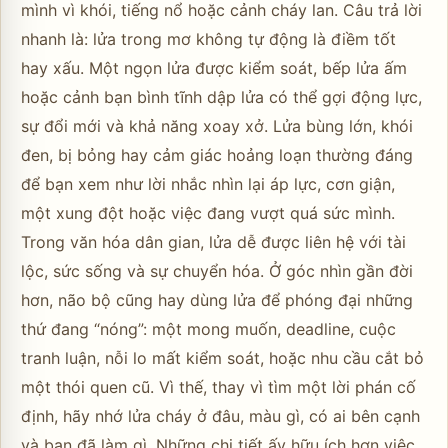
mình vì khói, tiếng nổ hoặc cảnh cháy lan. Câu trả lời
nhanh là: lửa trong mơ không tự động là điềm tốt
hay xấu. Một ngọn lửa được kiểm soát, bếp lửa ấm
hoặc cảnh bạn bình tĩnh dập lửa có thể gợi động lực,
sự đổi mới và khả năng xoay xở. Lửa bùng lớn, khói
đen, bị bỏng hay cảm giác hoảng loạn thường đáng
để bạn xem như lời nhắc nhìn lại áp lực, cơn giận,
một xung đột hoặc việc đang vượt quá sức mình.
Trong văn hóa dân gian, lửa dễ được liên hệ với tài
lộc, sức sống và sự chuyển hóa. Ở góc nhìn gần đời
hơn, não bộ cũng hay dùng lửa để phóng đại những
thứ đang “nóng”: một mong muốn, deadline, cuộc
tranh luận, nỗi lo mất kiểm soát, hoặc nhu cầu cắt bỏ
một thói quen cũ. Vì thế, thay vì tìm một lời phán cố
định, hãy nhớ lửa cháy ở đâu, màu gì, có ai bên cạnh
và bạn đã làm gì. Những chi tiết ấy hữu ích hơn việc