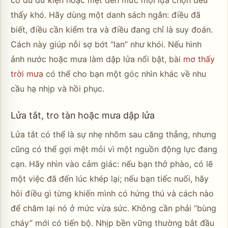
thấy khó. Hãy dùng một danh sách ngắn: điều đã
biết, điều cần kiểm tra và điều đang chỉ là suy đoán.
Cách này giúp nỗi sợ bớt “lan” như khói. Nếu hình
ảnh nước hoặc mưa làm dập lửa nổi bật, bài
mơ thấy
trời mưa
có thể cho bạn một góc nhìn khác về nhu
cầu hạ nhịp và hồi phục.
Lửa tắt, tro tàn hoặc mưa dập lửa
Lửa tắt có thể là sự nhẹ nhõm sau căng thẳng, nhưng
cũng có thể gợi mệt mỏi vì một nguồn động lực đang
cạn. Hãy nhìn vào cảm giác: nếu bạn thở phào, có lẽ
một việc đã đến lúc khép lại; nếu bạn tiếc nuối, hãy
hỏi điều gì từng khiến mình có hứng thú và cách nào
để chăm lại nó ở mức vừa sức. Không cần phải “bùng
cháy” mới có tiến bộ. Nhịp bền vững thường bắt đầu