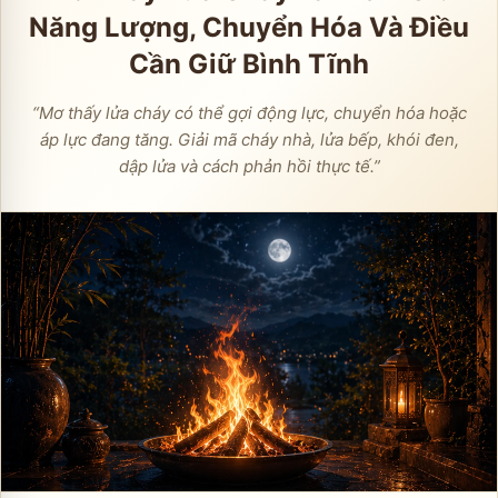
Năng Lượng, Chuyển Hóa Và Điều
Cần Giữ Bình Tĩnh
“
Mơ thấy lửa cháy có thể gợi động lực, chuyển hóa hoặc
áp lực đang tăng. Giải mã cháy nhà, lửa bếp, khói đen,
dập lửa và cách phản hồi thực tế.
”