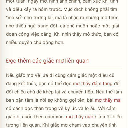
một tuần: ngày mơ, hình ảnh chính, cảm xúc khi tỉnh
và điều xảy ra hôm trước. Mục đích không phải tìm
“mã số” cho tương lai, mà là nhận ra những mô thức
như thiếu ngủ, xung đột, cà phê muộn hoặc một giai
đoạn công việc căng. Khi nhìn thấy mô thức, bạn có
nhiều quyền chủ động hơn.
Đọc thêm các giấc mơ liên quan
Nếu giấc mơ về lửa đi cùng cảm giác một điều cũ
đang kết thúc, bạn có thể đọc
mơ thấy đám tang
để
đối chiếu chủ đề khép lại và chuyển tiếp. Nếu thứ làm
bạn bận tâm là nỗi sợ không gọi tên, bài
mơ thấy ma
có cách đọc thận trọng về ký ức và lo âu. Với cảm
giác bị cuốn theo cảm xúc,
mơ thấy nước
là một biểu
tượng liên quan. Khi giấc mơ chạm vào chuyện tình