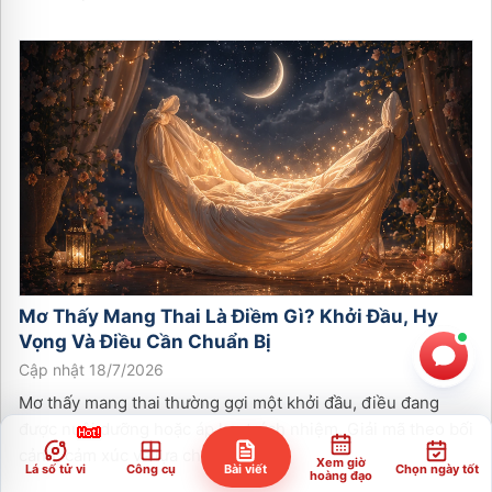
Mơ Thấy Mang Thai Là Điềm Gì? Khởi Đầu, Hy
Vọng Và Điều Cần Chuẩn Bị
Cập nhật 18/7/2026
Mơ thấy mang thai thường gợi một khởi đầu, điều đang
được nuôi dưỡng hoặc áp lực trách nhiệm. Giải mã theo bối
cảnh, cảm xúc và lựa chọn thực tế.
Xem giờ
Lá số tử vi
Công cụ
Bài viết
Chọn ngày tốt
hoàng đạo