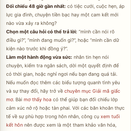
Đối chiếu 48 giờ gần nhất:
có tiệc cưới, cuộc hẹn, áp
lực gia đình, chuyện tiền bạc hay một cam kết mới
nào vừa xảy ra không?
Chọn một câu hỏi có thể trả lời:
“mình cần nói rõ
điều gì?”, “mình đang muốn gì?”, hoặc “mình cần dữ
kiện nào trước khi đồng ý?”.
Làm một hành động vừa sức:
nhắn tin hẹn nói
chuyện, kiểm tra ngân sách, dời một quyết định để
có thời gian, hoặc nghỉ ngơi nếu bạn đang quá tải.
Nếu muốn đọc thêm các biểu tượng quanh tình yêu
và sự thay đổi, hãy trở về
chuyên mục Giải mã giấc
mơ
. Bài
mơ thấy hoa
có thể giúp bạn đối chiếu lớp
cảm xúc nở rộ hoặc tàn phai. Với các băn khoăn thực
tế về sự phù hợp trong hôn nhân, công cụ
xem tuổi
kết hôn
nên được xem là một tham khảo văn hóa,