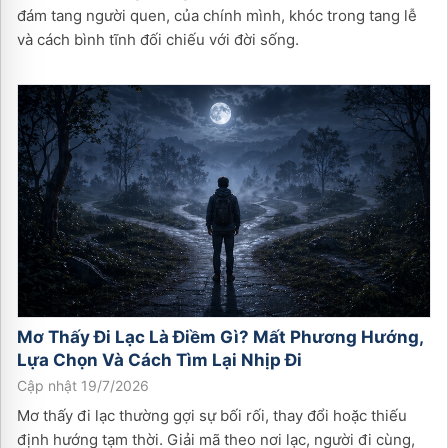
đám tang người quen, của chính mình, khóc trong tang lễ
và cách bình tĩnh đối chiếu với đời sống.
Mơ Thấy Đi Lạc Là Điềm Gì? Mất Phương Hướng,
Lựa Chọn Và Cách Tìm Lại Nhịp Đi
Cập nhật 19/7/2026
Mơ thấy đi lạc thường gợi sự bối rối, thay đổi hoặc thiếu
định hướng tạm thời. Giải mã theo nơi lạc, người đi cùng,