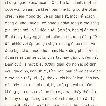
những người xung quanh. Câu trả lời nhanh: một lễ
cưới vui, rõ ràng và khiến bạn nhẹ lòng có thể phản
chiếu niềm mong đợi về sự gắn kết, một kế hoạch
đang đi vào khuôn khổ hoặc sự sẵn sàng bước sang
giai đoạn mới. Nếu tiệc cưới lộn xộn, bạn bị ép cưới,
lỡ giờ hay thấy ngột ngạt, giấc mơ thường đáng để
đối chiếu với áp lực lựa chọn, ranh giới cá nhân và
điều bạn chưa muốn hứa hẹn. Nó không phải lời tiên
đoán rằng bạn sẽ cưới, chia tay hay gặp chuyện xấu.
Đám cưới là một biểu tượng giàu lớp nghĩa: có tình
yêu, gia đình, nghi thức, tiền bạc, bạn bè và cảm giác
được nhìn thấy. Vì vậy, thay vì chỉ hỏi “điềm lành hay
dữ”, hãy nhớ xem ai cưới, bạn đứng ở vai trò nào,
không gian ra sao và lúc tỉnh dậy bạn thấy thế nào.
Bài này dùng những chi tiết đó như một bản đồ tự
quan sát, để giấc mơ dẫn về một việc hữu ích trong