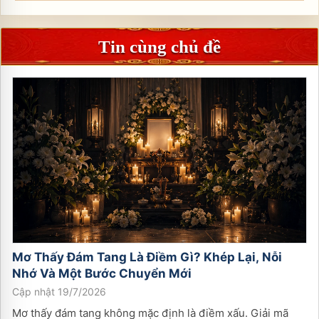
Tin cùng chủ đề
Mơ Thấy Đám Tang Là Điềm Gì? Khép Lại, Nỗi
Nhớ Và Một Bước Chuyển Mới
Cập nhật 19/7/2026
Mơ thấy đám tang không mặc định là điềm xấu. Giải mã