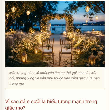
Một khung cảnh lễ cưới yên ấm có thể gợi nhu cầu kết
nối, nhưng ý nghĩa vẫn phụ thuộc vào cảm giác của bạn
trong mơ.
Vì sao đám cưới là biểu tượng mạnh trong
giấc mơ?