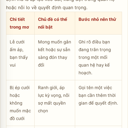
hoặc nỗi lo về quyết định quan trọng.
Chi tiết
Chủ đề có thể
Bước nhỏ nên thử
trong mơ
nổi bật
Lễ cưới
Mong muốn gắn
Ghi rõ điều bạn
ấm áp,
kết hoặc sự sẵn
đang trân trọng
bạn thấy
sàng đón thay
trong một mối
vui
đổi
quan hệ hay kế
hoạch.
Bị ép cưới
Ranh giới, áp
Gọi tên một việc
hoặc
lực kỳ vọng, nỗi
bạn cần thêm thời
không
sợ mất quyền
gian để quyết định.
muốn mặc
chọn
đồ cưới