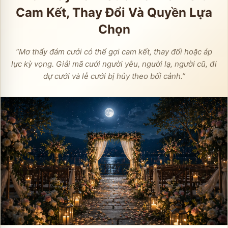
Cam Kết, Thay Đổi Và Quyền Lựa
Chọn
“
Mơ thấy đám cưới có thể gợi cam kết, thay đổi hoặc áp
lực kỳ vọng. Giải mã cưới người yêu, người lạ, người cũ, đi
dự cưới và lễ cưới bị hủy theo bối cảnh.
”