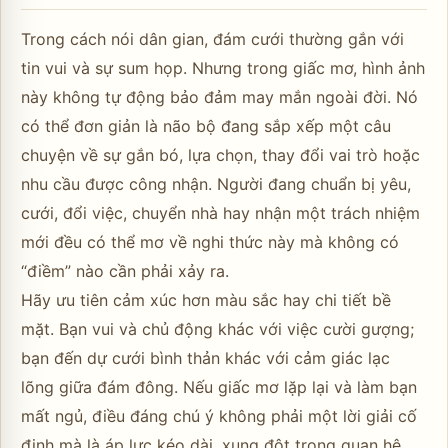
Trong cách nói dân gian, đám cưới thường gắn với
tin vui và sự sum họp. Nhưng trong giấc mơ, hình ảnh
này không tự động bảo đảm may mắn ngoài đời. Nó
có thể đơn giản là não bộ đang sắp xếp một câu
chuyện về sự gắn bó, lựa chọn, thay đổi vai trò hoặc
nhu cầu được công nhận. Người đang chuẩn bị yêu,
cưới, đổi việc, chuyển nhà hay nhận một trách nhiệm
mới đều có thể mơ về nghi thức này mà không có
“điềm” nào cần phải xảy ra.
Hãy ưu tiên cảm xúc hơn màu sắc hay chi tiết bề
mặt. Bạn vui và chủ động khác với việc cười gượng;
bạn đến dự cưới bình thản khác với cảm giác lạc
lõng giữa đám đông. Nếu giấc mơ lặp lại và làm bạn
mất ngủ, điều đáng chú ý không phải một lời giải cố
định mà là áp lực kéo dài, xung đột trong quan hệ