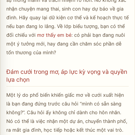
sự mong manh và trách nhiệm rõ hơn. Nó không xác
nhận chuyện mang thai, sinh con hay dự báo về gia
đình. Hãy quay lại dữ kiện cơ thể và kế hoạch thực tế
nếu bạn đang lo lắng. Về lớp biểu tượng, bạn có thể
đối chiếu với
mơ thấy em bé
: có phải bạn đang nuôi
một ý tưởng mới, hay đang cần chăm sóc phần dễ
tổn thương của mình?
Đám cưới trong mơ, áp lực kỳ vọng và quyền
lựa chọn
Một lý do phổ biến khiến giấc mơ về cưới xuất hiện
là bạn đang đứng trước câu hỏi “mình có sẵn sàng
không?”. Câu hỏi ấy không chỉ dành cho hôn nhân.
Nó có thể là việc nhận một dự án, chuyển thành phố,
ra mắt gia đình, học tiếp hoặc kết thúc một vai trò.