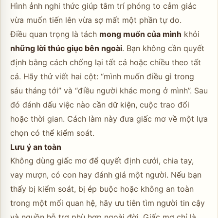
Hình ảnh nghi thức giúp tâm trí phóng to cảm giác
vừa muốn tiến lên vừa sợ mất một phần tự do.
Điều quan trọng là tách
mong muốn của mình
khỏi
những lời thúc giục bên ngoài
. Bạn không cần quyết
định bằng cách chống lại tất cả hoặc chiều theo tất
cả. Hãy thử viết hai cột: “mình muốn điều gì trong
sáu tháng tới” và “điều người khác mong ở mình”. Sau
đó đánh dấu việc nào cần dữ kiện, cuộc trao đổi
hoặc thời gian. Cách làm này đưa giấc mơ về một lựa
chọn có thể kiểm soát.
Lưu ý an toàn
Không dùng giấc mơ để quyết định cưới, chia tay,
vay mượn, có con hay đánh giá một người. Nếu bạn
thấy bị kiểm soát, bị ép buộc hoặc không an toàn
trong một mối quan hệ, hãy ưu tiên tìm người tin cậy
và nguồn hỗ trợ phù hợp ngoài đời. Giấc mơ chỉ là