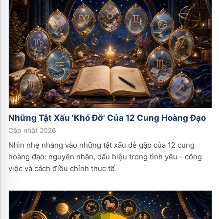
Những Tật Xấu 'Khó Đỡ' Của 12 Cung Hoàng Đạo
Cập nhật 2026
Nhìn nhẹ nhàng vào những tật xấu dễ gặp của 12 cung
hoàng đạo: nguyên nhân, dấu hiệu trong tình yêu - công
việc và cách điều chỉnh thực tế.