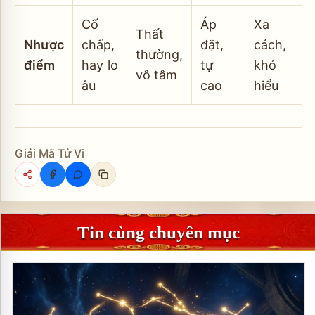
Cố
Áp
Xa
Thất
Nhược
chấp,
đặt,
cách,
thường,
điểm
hay lo
tự
khó
vô tâm
âu
cao
hiểu
Giải Mã Tử Vi
Tin cùng chuyên mục