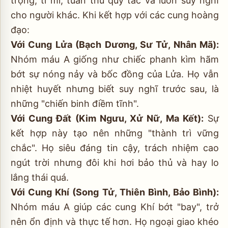
trọng, tỉ mỉ, tuân thủ quy tắc và luôn suy nghĩ
cho người khác. Khi kết hợp với các cung hoàng
đạo:
Với Cung Lửa (Bạch Dương, Sư Tử, Nhân Mã):
Nhóm máu A giống như chiếc phanh kìm hãm
bớt sự nóng nảy và bốc đồng của Lửa. Họ vẫn
nhiệt huyết nhưng biết suy nghĩ trước sau, là
những "chiến binh điềm tĩnh".
Với Cung Đất (Kim Ngưu, Xử Nữ, Ma Kết):
Sự
kết hợp này tạo nên những "thành trì vững
chắc". Họ siêu đáng tin cậy, trách nhiệm cao
ngút trời nhưng đôi khi hơi bảo thủ và hay lo
lắng thái quá.
Với Cung Khí (Song Tử, Thiên Bình, Bảo Bình):
Nhóm máu A giúp các cung Khí bớt "bay", trở
nên ổn định và thực tế hơn. Họ ngoại giao khéo