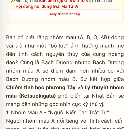
Biên tập bởi
Ban biên tập Giải Mã Tử Vi
; rà soát bởi
Hội đồng nội dung Giải Mã Tử Vi
.
Quy trình biên tập
Bạn có biết rằng nhóm máu (A, B, O, AB) đóng
vai trò như một "bộ lọc" ảnh hưởng mạnh mẽ
đến tính cách nguyên thủy của cung hoàng
đạo? Cùng là Bạch Dương nhưng Bạch Dương
nhóm máu A sẽ điềm đạm hơn nhiều so với
Bạch Dương nhóm máu B. Sự kết hợp giữa
Chiêm tinh học phương Tây
và
Lý thuyết nhóm
máu (Ketsuekigata)
phổ biến tại Nhật Bản sẽ
mang đến những góc nhìn cực kỳ thú vị.
1. Nhóm Máu A - "Người Kiến Tạo Trật Tự"
Người nhóm máu A nổi tiếng với tính cách cẩn