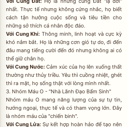
Với Cung Đất:
Họ là những cung Đất "lạ đời"
nhất. Thực tế nhưng không cứng nhắc, họ biết
cách tận hưởng cuộc sống và tiêu tiền cho
những sở thích cá nhân độc đáo.
Với Cung Khí:
Thông minh, linh hoạt và cực kỳ
khó nắm bắt. Họ là những cơn gió tự do, đi đến
đâu mang tiếng cười đến đó nhưng không ai có
thể giữ chân họ.
Với Cung Nước:
Cảm xúc của họ lên xuống thất
thường như thủy triều. Yêu thì cuồng nhiệt, ghét
thì ra mặt, họ sống thật với lòng mình nhất.
3. Nhóm Máu O - "Nhà Lãnh Đạo Bẩm Sinh"
Nhóm máu O mang năng lượng của sự tự tin,
hướng ngoại, thực tế và có tham vọng lớn. Đây
là nhóm máu của "chiến binh".
Với Cung Lửa:
Sự kết hợp hoàn hảo để tạo nên