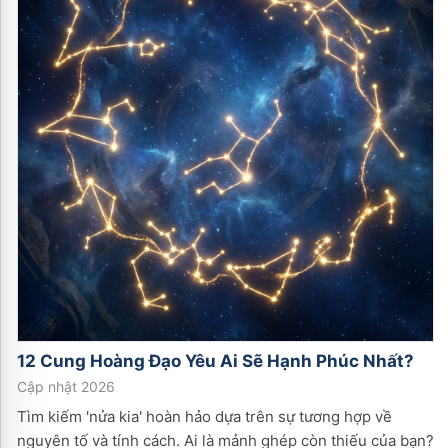
12 Cung Hoàng Đạo Yêu Ai Sẽ Hạnh Phúc Nhất?
Cập nhật 2026
Tìm kiếm 'nửa kia' hoàn hảo dựa trên sự tương hợp về
nguyên tố và tính cách. Ai là mảnh ghép còn thiếu của bạn?