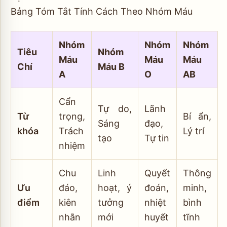
Bảng Tóm Tắt Tính Cách Theo Nhóm Máu
Nhóm
Nhóm
Nhóm
Tiêu
Nhóm
Máu
Máu
Máu
Chí
Máu B
A
O
AB
Cẩn
Tự do,
Lãnh
Từ
trọng,
Bí ẩn,
Sáng
đạo,
khóa
Trách
Lý trí
tạo
Tự tin
nhiệm
Chu
Linh
Quyết
Thông
Ưu
đáo,
hoạt, ý
đoán,
minh,
điểm
kiên
tưởng
nhiệt
bình
nhẫn
mới
huyết
tĩnh