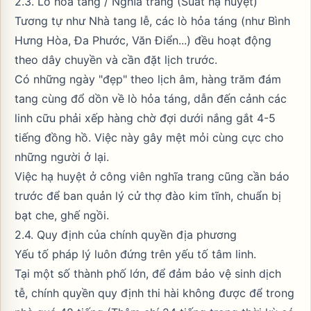
2.3. Lò hỏa táng / Nghĩa trang (Suất hạ huyệt)
Tương tự như Nhà tang lễ, các lò hỏa táng (như Bình
Hưng Hòa, Đa Phước, Văn Điển...) đều hoạt động
theo dây chuyền và cần đặt lịch trước.
Có những ngày "đẹp" theo lịch âm, hàng trăm đám
tang cùng đổ dồn về lò hỏa táng, dẫn đến cảnh các
linh cữu phải xếp hàng chờ đợi dưới nắng gắt 4-5
tiếng đồng hồ. Việc này gây mệt mỏi cùng cực cho
những người ở lại
.
Việc hạ huyệt ở công viên nghĩa trang cũng cần báo
trước để ban quản lý cử thợ đào kim tĩnh, chuẩn bị
bạt che, ghế ngồi.
2.4. Quy định của chính quyền địa phương
Yếu tố pháp lý luôn đứng trên yếu tố tâm linh.
Tại một số thành phố lớn, để đảm bảo vệ sinh dịch
tễ, chính quyền quy định thi hài không được để trong