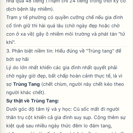
nhà quá 48 tiếng (Thậm chí 24 tiếng trong thời kỳ có
dịch bệnh lây nhiễm).
Trạm y tế phường có quyền cưỡng chế nếu gia đình
cố tình giữ thi hài quá lâu (chờ ngày đẹp hoặc chờ
con ở xa về) gây ô nhiễm môi trường và phát tán "tử
khí".
3. Phân biệt niềm tin: Hiểu đúng về "Trùng tang" để
bớt sợ hãi
Lý do lớn nhất khiến các gia đình nhất quyết phải
chờ ngày giờ đẹp, bất chấp hoàn cảnh thực tế, là vì
sợ
Trùng Tang
(chết chùm, người này chết kéo theo
người khác chết).
Sự thật về Trùng Tang:
Dưới góc độ tâm lý và y học: Cú sốc mất đi người
thân trụ cột khiến cả gia đình suy sụp. Cộng thêm sự
kiệt quệ sau nhiều ngày thức đêm lo đám tang,