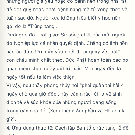
những người già yếu hoặc có bệnh nền trong nhà rất
dễ đột quỵ hoặc phát bệnh nặng mà tử vong theo vài
tuần sau đó. Người xưa không hiểu biết y học nên
gọi đó là "Trùng tang".
Dưới góc độ Phật giáo: Sự sống chết của mỗi người
do Nghiệp lực cá nhân quyết định. Chẳng có linh hồn
nào ác độc đến mức vừa chết đi lại quay về "bắt"
con cháu mình chết theo. Đức Phật hoàn toàn bác bỏ
quan niệm chọn ngày giờ tốt xấu. Mọi ngày đều là
ngày tốt nếu ta làm việc thiện.
Vì vậy, nếu thầy phong thủy nói "phải quàn thi hài 4
ngày chờ qua giờ độc", hãy cân nhắc rủi ro vệ sinh
dịch tễ và sức khỏe của những người đang sống
trong căn nhà đó. (Xem thêm:
Âm phần và Hậu sự là
gì?
).
4. Ứng dụng thực tế: Cách lập Ban tổ chức tang lễ để