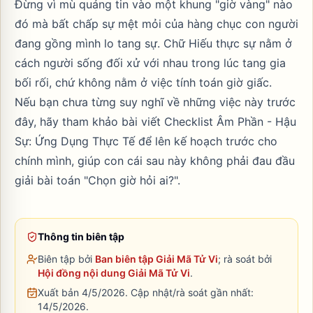
Đừng vì mù quáng tin vào một khung "giờ vàng" nào
đó mà bất chấp sự mệt mỏi của hàng chục con người
đang gồng mình lo tang sự. Chữ Hiếu thực sự nằm ở
cách người sống đối xử với nhau trong lúc tang gia
bối rối, chứ không nằm ở việc tính toán giờ giấc.
Nếu bạn chưa từng suy nghĩ về những việc này trước
đây, hãy tham khảo bài viết
Checklist Âm Phần - Hậu
Sự: Ứng Dụng Thực Tế
để lên kế hoạch trước cho
chính mình, giúp con cái sau này không phải đau đầu
giải bài toán "Chọn giờ hỏi ai?".
Thông tin biên tập
Biên tập bởi
Ban biên tập Giải Mã Tử Vi
; rà soát bởi
Hội đồng nội dung Giải Mã Tử Vi
.
Xuất bản 4/5/2026.
Cập nhật/rà soát gần nhất:
14/5/2026
.