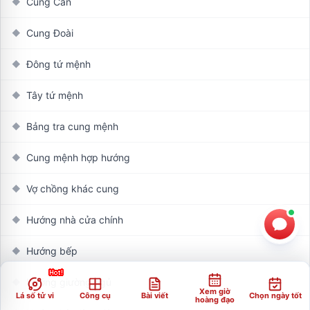
Cung Cấn
◆
Cung Đoài
◆
Đông tứ mệnh
◆
Tây tứ mệnh
◆
Bảng tra cung mệnh
◆
Cung mệnh hợp hướng
◆
Vợ chồng khác cung
◆
Hướng nhà cửa chính
◆
Hướng bếp
◆
Hướng giường ngủ
◆
Xem giờ
Lá số tử vi
Công cụ
Bài viết
Chọn ngày tốt
hoàng đạo