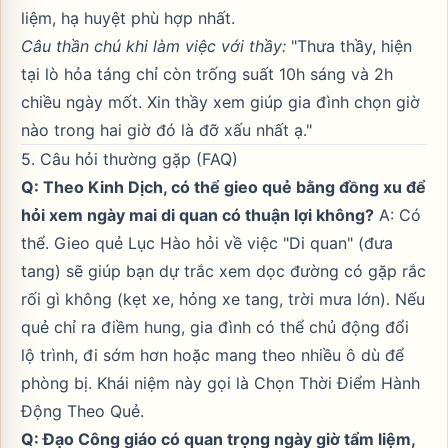
liệm, hạ huyệt phù hợp nhất.
Câu thần chú khi làm việc với thầy:
"Thưa thầy, hiện
tại lò hỏa táng chỉ còn trống suất 10h sáng và 2h
chiều ngày mốt. Xin thầy xem giúp gia đình chọn giờ
nào trong hai giờ đó là đỡ xấu nhất ạ."
5. Câu hỏi thường gặp (FAQ)
Q: Theo Kinh Dịch, có thể
gieo quẻ bằng đồng xu
để
hỏi xem ngày mai di quan có thuận lợi không?
A: Có
thể. Gieo quẻ Lục Hào hỏi về việc "Di quan" (đưa
tang) sẽ giúp bạn dự trắc xem dọc đường có gặp rắc
rối gì không (kẹt xe, hỏng xe tang, trời mưa lớn). Nếu
quẻ chỉ ra điềm hung, gia đình có thể chủ động đổi
lộ trình, đi sớm hơn hoặc mang theo nhiều ô dù để
phòng bị. Khái niệm này gọi là
Chọn Thời Điểm Hành
Động Theo Quẻ
.
Q: Đạo Công giáo có quan trọng ngày giờ tẩm liệm,