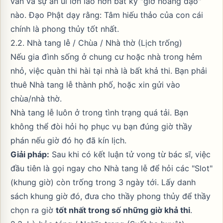
văn và sự an ủi lớn lao hơn bất kỳ "giờ hoàng đạo"
nào. Đạo Phật dạy rằng: Tâm hiếu thảo của con cái
chính là phong thủy tốt nhất.
2.2. Nhà tang lễ / Chùa / Nhà thờ (Lịch trống)
Nếu gia đình sống ở chung cư hoặc nhà trong hẻm
nhỏ, việc quàn thi hài tại nhà là bất khả thi. Bạn phải
thuê Nhà tang lễ thành phố, hoặc xin gửi vào
chùa/nhà thờ.
Nhà tang lễ luôn ở trong tình trạng quá tải. Bạn
không thể đòi hỏi họ phục vụ bạn đúng giờ thầy
phán nếu giờ đó họ đã kín lịch.
Giải pháp:
Sau khi có kết luận tử vong từ bác sĩ, việc
đầu tiên là gọi ngay cho Nhà tang lễ để hỏi các "Slot"
(khung giờ) còn trống trong 3 ngày tới. Lấy danh
sách khung giờ đó, đưa cho thầy phong thủy để thầy
chọn ra giờ
tốt nhất trong số những giờ khả thi
.