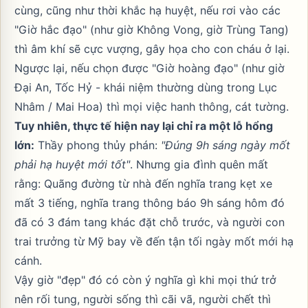
cùng, cũng như thời khắc hạ huyệt, nếu rơi vào các
"Giờ hắc đạo" (như giờ Không Vong, giờ Trùng Tang)
thì âm khí sẽ cực vượng, gây họa cho con cháu ở lại.
Ngược lại, nếu chọn được "Giờ hoàng đạo" (như giờ
Đại An, Tốc Hỷ - khái niệm thường dùng trong
Lục
Nhâm / Mai Hoa
) thì mọi việc hanh thông, cát tường.
Tuy nhiên, thực tế hiện nay lại chỉ ra một lỗ hổng
lớn:
Thầy phong thủy phán:
"Đúng 9h sáng ngày mốt
phải hạ huyệt mới tốt"
. Nhưng gia đình quên mất
rằng: Quãng đường từ nhà đến nghĩa trang kẹt xe
mất 3 tiếng, nghĩa trang thông báo 9h sáng hôm đó
đã có 3 đám tang khác đặt chỗ trước, và người con
trai trưởng từ Mỹ bay về đến tận tối ngày mốt mới hạ
cánh.
Vậy giờ "đẹp" đó có còn ý nghĩa gì khi mọi thứ trở
nên rối tung, người sống thì cãi vã, người chết thì