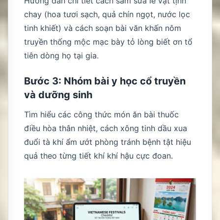
Hướng dẫn chi tiết cách sắm sửa lễ vật tịnh
chay (hoa tươi sạch, quả chín ngọt, nước lọc
tinh khiết) và cách soạn bài văn khấn nôm
truyền thống mộc mạc bày tỏ lòng biết ơn tổ
tiên dòng họ tại gia.
Bước 3: Nhóm bài y học cổ truyền
và dưỡng sinh
Tìm hiểu các công thức món ăn bài thuốc
điều hòa thân nhiệt, cách xông tinh dầu xua
đuổi tà khí ẩm ướt phòng tránh bệnh tật hiệu
quả theo từng tiết khí khí hậu cực đoan.