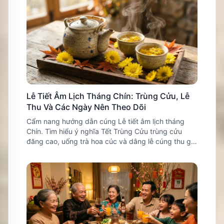
Lễ Tiết Âm Lịch Tháng Chín: Trùng Cửu, Lễ
Thu Và Các Ngày Nên Theo Dõi
Cẩm nang hướng dẫn cúng Lễ tiết âm lịch tháng
Chín. Tìm hiểu ý nghĩa Tết Trùng Cửu trùng cửu
đăng cao, uống trà hoa cúc và dâng lễ cúng thu gia
tiên cát tường.