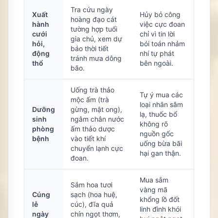
Tra cứu ngày
Xuất
Hủy bỏ công
hoàng đạo cát
hành
việc cực đoan
tường hợp tuổi
cưới
chỉ vì tin lời
gia chủ, xem dự
hỏi,
bói toán nhảm
báo thời tiết
động
nhí tự phát
tránh mưa dông
thổ
bên ngoài.
bão.
Uống trà thảo
Tự ý mua các
mộc ấm (trà
loại nhân sâm
Dưỡng
gừng, mật ong),
lạ, thuốc bổ
sinh
ngâm chân nước
không rõ
phòng
ấm thảo dược
nguồn gốc
bệnh
vào tiết khí
uống bừa bãi
chuyển lạnh cực
hại gan thận.
đoan.
Mua sắm
Sắm hoa tươi
vàng mã
Cúng
sạch (hoa huệ,
khổng lồ đốt
lễ
cúc), đĩa quả
linh đình khói
ngày
chín ngọt thơm,