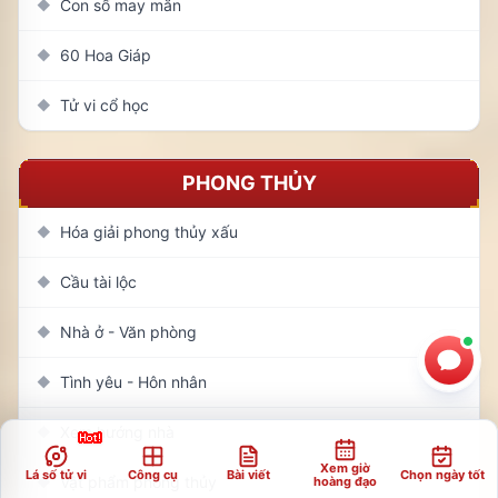
Con số may mắn
◆
60 Hoa Giáp
◆
Tử vi cổ học
◆
PHONG THỦY
Hóa giải phong thủy xấu
◆
Cầu tài lộc
◆
Nhà ở - Văn phòng
◆
Tình yêu - Hôn nhân
◆
Xem hướng nhà
◆
Xem giờ
Lá số tử vi
Công cụ
Bài viết
Chọn ngày tốt
Vật phẩm phong thủy
hoàng đạo
◆