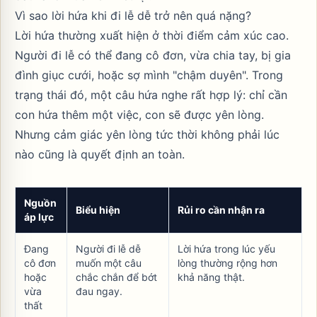
Vì sao lời hứa khi đi lễ dễ trở nên quá nặng?
Lời hứa thường xuất hiện ở thời điểm cảm xúc cao.
Người đi lễ có thể đang cô đơn, vừa chia tay, bị gia
đình giục cưới, hoặc sợ mình "chậm duyên". Trong
trạng thái đó, một câu hứa nghe rất hợp lý: chỉ cần
con hứa thêm một việc, con sẽ được yên lòng.
Nhưng cảm giác yên lòng tức thời không phải lúc
nào cũng là quyết định an toàn.
Nguồn
Biểu hiện
Rủi ro cần nhận ra
áp lực
Đang
Người đi lễ dễ
Lời hứa trong lúc yếu
cô đơn
muốn một câu
lòng thường rộng hơn
hoặc
chắc chắn để bớt
khả năng thật.
vừa
đau ngay.
thất