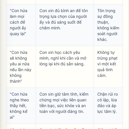
"Con hứa
Con xin đủ bình an để tôn
Tôn trọng
làm mọi
trọng lựa chọn của người
sự đồng
cách để
ấy và đủ sáng suốt để
thuận,
người ấy
chăm mình.
không kiểm
quay lại"
soát người
khác.
"Con hứa
Con xin học cách yêu
Không tự
sẽ không
mình, nghỉ khi cần và mở
trừng phạt
yêu ai nữa
lòng lại khi đủ sẵn sàng.
vì một kết
nếu lần này
quả tình
không
cảm.
thành"
"Con hứa
Con xin giữ tâm tỉnh, kiểm
Chặn rủi ro
nghe theo
chứng mọi việc liên quan
cô lập, lừa
thầy hết,
tiền bạc, sức khỏe và an
đảo và áp
không kể
toàn với người đáng tin.
lực tâm lý.
ai"