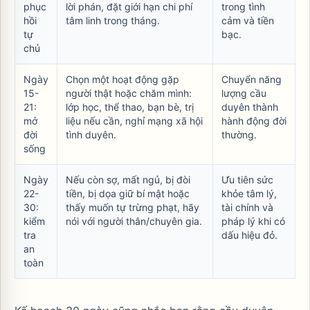
phục
lời phán, đặt giới hạn chi phí
trong tình
hồi
tâm linh trong tháng.
cảm và tiền
tự
bạc.
chủ
Ngày
Chọn một hoạt động gặp
Chuyển năng
15-
người thật hoặc chăm mình:
lượng cầu
21:
lớp học, thể thao, bạn bè, trị
duyên thành
mở
liệu nếu cần, nghỉ mạng xã hội
hành động đời
đời
tình duyên.
thường.
sống
Ngày
Nếu còn sợ, mất ngủ, bị đòi
Ưu tiên sức
22-
tiền, bị dọa giữ bí mật hoặc
khỏe tâm lý,
30:
thấy muốn tự trừng phạt, hãy
tài chính và
kiểm
nói với người thân/chuyên gia.
pháp lý khi có
tra
dấu hiệu đỏ.
an
toàn