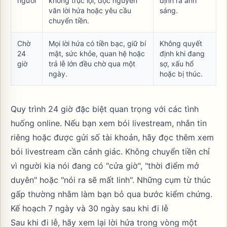
người
không trục lợi, đọc nguyên
định ra ánh
văn lời hứa hoặc yêu cầu
sáng.
chuyển tiền.
Chờ
Mọi lời hứa có tiền bạc, giữ bí
Không quyết
24
mật, sức khỏe, quan hệ hoặc
định khi đang
giờ
trả lễ lớn đều chờ qua một
sợ, xấu hổ
ngày.
hoặc bị thúc.
Quy trình 24 giờ đặc biệt quan trọng với các tình
huống online. Nếu bạn xem bói livestream, nhắn tin
riêng hoặc được gửi số tài khoản, hãy đọc thêm
xem
bói livestream cần cảnh giác
. Không chuyển tiền chỉ
vì người kia nói đang có "cửa giờ", "thời điểm mở
duyên" hoặc "nói ra sẽ mất linh". Những cụm từ thúc
gấp thường nhằm làm bạn bỏ qua bước kiểm chứng.
Kế hoạch 7 ngày và 30 ngày sau khi đi lễ
Sau khi đi lễ, hãy xem lại lời hứa trong vòng một