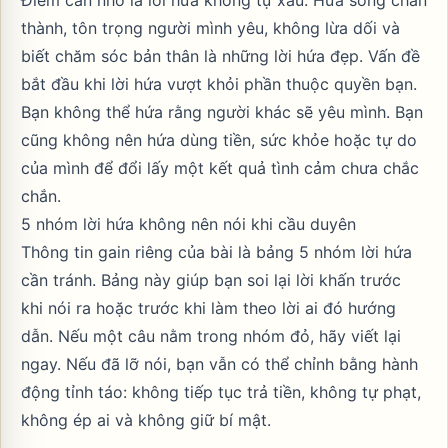
Điểm cần nhớ là lời hứa không tự xấu. Hứa sống chân
thành, tôn trọng người mình yêu, không lừa dối và
biết chăm sóc bản thân là những lời hứa đẹp. Vấn đề
bắt đầu khi lời hứa vượt khỏi phần thuộc quyền bạn.
Bạn không thể hứa rằng người khác sẽ yêu mình. Bạn
cũng không nên hứa dùng tiền, sức khỏe hoặc tự do
của mình để đổi lấy một kết quả tình cảm chưa chắc
chắn.
5 nhóm lời hứa không nên nói khi cầu duyên
Thông tin gain riêng của bài là bảng 5 nhóm lời hứa
cần tránh. Bảng này giúp bạn soi lại lời khấn trước
khi nói ra hoặc trước khi làm theo lời ai đó hướng
dẫn. Nếu một câu nằm trong nhóm đỏ, hãy viết lại
ngay. Nếu đã lỡ nói, bạn vẫn có thể chỉnh bằng hành
động tỉnh táo: không tiếp tục trả tiền, không tự phạt,
không ép ai và không giữ bí mật.