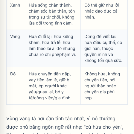
Xanh
Hứa sống chân thành,
Có thể giữ như lời
chăm sóc bản thân, tôn
nhắc đạo đức cá
trọng sự từ chối, không
nhân.
lừa dối trong tình cảm.
Vàng
Hứa đi lễ lại, hứa kiêng
Dừng để viết lại:
khem, hứa trả lễ, hứa
hứa điều cụ thể, có
làm theo lời ai đó nhưng
giới hạn, thuộc
chưa rõ chi phí/phạm vi.
quyền mình và
không tốn quá sức.
Đỏ
Hứa chuyển tiền gấp,
Không hứa, không
vay tiền làm lễ, giữ bí
chuyển tiền, hỏi
mật, ép người khác
người thân hoặc
yêu/quay lại, bỏ y
chuyên gia phù
tế/công việc/gia đình.
hợp.
Vùng vàng là nơi cần tỉnh táo nhất, vì nó thường
được phủ bằng ngôn ngữ rất nhẹ: "cứ hứa cho yên",