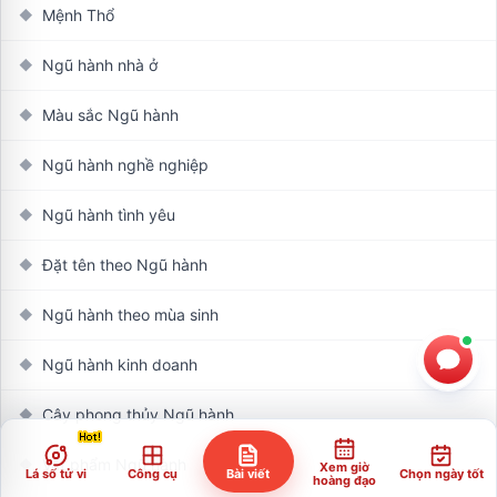
Mệnh Thổ
◆
Ngũ hành nhà ở
◆
Màu sắc Ngũ hành
◆
Ngũ hành nghề nghiệp
◆
Ngũ hành tình yêu
◆
Đặt tên theo Ngũ hành
◆
Ngũ hành theo mùa sinh
◆
Ngũ hành kinh doanh
◆
Cây phong thủy Ngũ hành
◆
Vật phẩm Ngũ hành
◆
Xem giờ
Lá số tử vi
Công cụ
Bài viết
Chọn ngày tốt
hoàng đạo