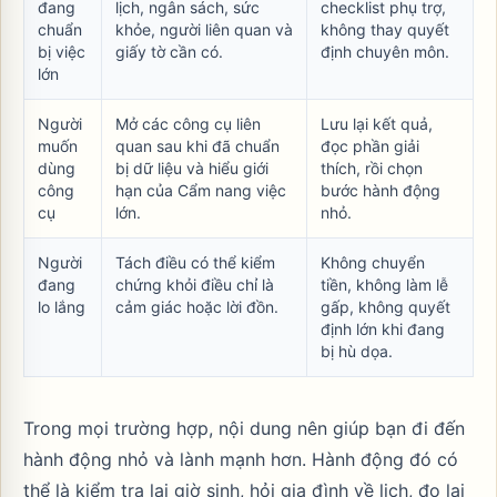
đang
lịch, ngân sách, sức
checklist phụ trợ,
chuẩn
khỏe, người liên quan và
không thay quyết
bị việc
giấy tờ cần có.
định chuyên môn.
lớn
Người
Mở các công cụ liên
Lưu lại kết quả,
muốn
quan sau khi đã chuẩn
đọc phần giải
dùng
bị dữ liệu và hiểu giới
thích, rồi chọn
công
hạn của Cẩm nang việc
bước hành động
cụ
lớn.
nhỏ.
Người
Tách điều có thể kiểm
Không chuyển
đang
chứng khỏi điều chỉ là
tiền, không làm lễ
lo lắng
cảm giác hoặc lời đồn.
gấp, không quyết
định lớn khi đang
bị hù dọa.
Trong mọi trường hợp, nội dung nên giúp bạn đi đến
hành động nhỏ và lành mạnh hơn. Hành động đó có
thể là kiểm tra lại giờ sinh, hỏi gia đình về lịch, đo lại