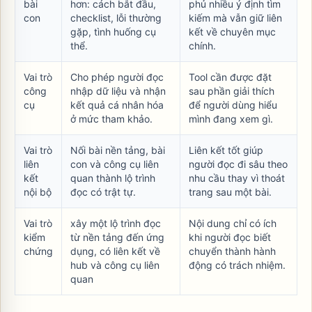
bài
hơn: cách bắt đầu,
phủ nhiều ý định tìm
con
checklist, lỗi thường
kiếm mà vẫn giữ liên
gặp, tình huống cụ
kết về chuyên mục
thể.
chính.
Vai trò
Cho phép người đọc
Tool cần được đặt
công
nhập dữ liệu và nhận
sau phần giải thích
cụ
kết quả cá nhân hóa
để người dùng hiểu
ở mức tham khảo.
mình đang xem gì.
Vai trò
Nối bài nền tảng, bài
Liên kết tốt giúp
liên
con và công cụ liên
người đọc đi sâu theo
kết
quan thành lộ trình
nhu cầu thay vì thoát
nội bộ
đọc có trật tự.
trang sau một bài.
Vai trò
xây một lộ trình đọc
Nội dung chỉ có ích
kiểm
từ nền tảng đến ứng
khi người đọc biết
chứng
dụng, có liên kết về
chuyển thành hành
hub và công cụ liên
động có trách nhiệm.
quan