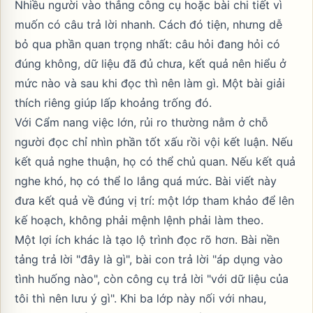
Nhiều người vào thẳng công cụ hoặc bài chi tiết vì
muốn có câu trả lời nhanh. Cách đó tiện, nhưng dễ
bỏ qua phần quan trọng nhất: câu hỏi đang hỏi có
đúng không, dữ liệu đã đủ chưa, kết quả nên hiểu ở
mức nào và sau khi đọc thì nên làm gì. Một bài giải
thích riêng giúp lấp khoảng trống đó.
Với Cẩm nang việc lớn, rủi ro thường nằm ở chỗ
người đọc chỉ nhìn phần tốt xấu rồi vội kết luận. Nếu
kết quả nghe thuận, họ có thể chủ quan. Nếu kết quả
nghe khó, họ có thể lo lắng quá mức. Bài viết này
đưa kết quả về đúng vị trí: một lớp tham khảo để lên
kế hoạch, không phải mệnh lệnh phải làm theo.
Một lợi ích khác là tạo lộ trình đọc rõ hơn. Bài nền
tảng trả lời "đây là gì", bài con trả lời "áp dụng vào
tình huống nào", còn công cụ trả lời "với dữ liệu của
tôi thì nên lưu ý gì". Khi ba lớp này nối với nhau,