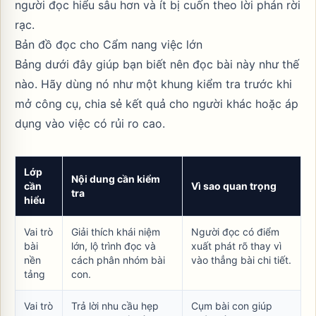
người đọc hiểu sâu hơn và ít bị cuốn theo lời phán rời
rạc.
Bản đồ đọc cho Cẩm nang việc lớn
Bảng dưới đây giúp bạn biết nên đọc bài này như thế
nào. Hãy dùng nó như một khung kiểm tra trước khi
mở công cụ, chia sẻ kết quả cho người khác hoặc áp
dụng vào việc có rủi ro cao.
Lớp
Nội dung cần kiểm
cần
Vì sao quan trọng
tra
hiểu
Vai trò
Giải thích khái niệm
Người đọc có điểm
bài
lớn, lộ trình đọc và
xuất phát rõ thay vì
nền
cách phân nhóm bài
vào thẳng bài chi tiết.
tảng
con.
Vai trò
Trả lời nhu cầu hẹp
Cụm bài con giúp