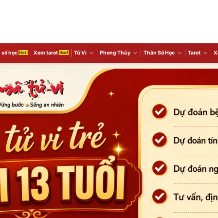
 số học
Xem tarot
Tử Vi
Phong Thủy
Thần Số Học
Tarot
X