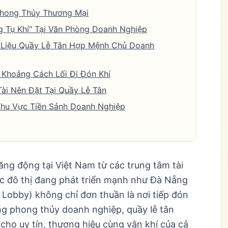
Phong Thủy Thương Mại
g Tụ Khí" Tại Văn Phòng Doanh Nghiệp
t Liệu Quầy Lễ Tân Hợp Mệnh Chủ Doanh
 Khoảng Cách Lối Đi Đón Khí
ài Nên Đặt Tại Quầy Lễ Tân
 Khu Vực Tiền Sảnh Doanh Nghiệp
ng động tại Việt Nam từ các trung tâm tài
ác đô thị đang phát triển mạnh như Đà Nẵng
 Lobby) không chỉ đơn thuần là nơi tiếp đón
ng phong thủy doanh nghiệp, quầy lễ tân
 cho uy tín, thương hiệu cùng vận khí của cả