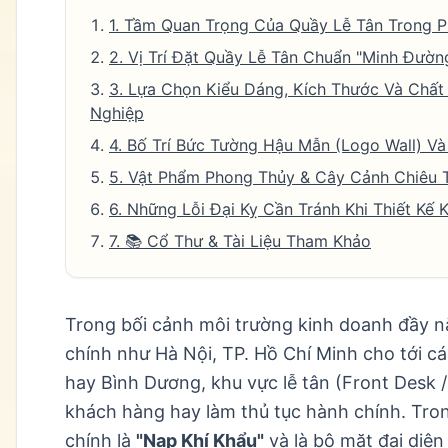
1. Tầm Quan Trọng Của Quầy Lễ Tân Trong 
2. Vị Trí Đặt Quầy Lễ Tân Chuẩn "Minh Đườn
3. Lựa Chọn Kiểu Dáng, Kích Thước Và Chấ
Nghiệp
4. Bố Trí Bức Tường Hậu Mẫn (Logo Wall) Và
5. Vật Phẩm Phong Thủy & Cây Cảnh Chiêu T
6. Những Lỗi Đại Kỵ Cần Tránh Khi Thiết Kế
7. 📚 Cổ Thư & Tài Liệu Tham Khảo
Trong bối cảnh môi trường kinh doanh đầy nă
chính như Hà Nội, TP. Hồ Chí Minh cho tới c
hay Bình Dương, khu vực lễ tân (Front Desk /
khách hàng hay làm thủ tục hành chính. Tro
chính là
"Nạp Khí Khẩu"
và là bộ mặt đại diện