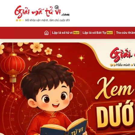
Lập lá số tử vi
Lập lá số Bát Tự
Tra cứu thần