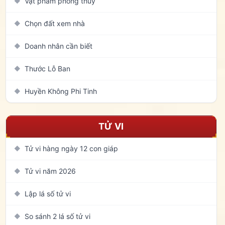
Vật phẩm phong thủy
◆
Chọn đất xem nhà
◆
Doanh nhân cần biết
◆
Thước Lỗ Ban
◆
Huyền Không Phi Tinh
◆
TỬ VI
Tử vi hàng ngày 12 con giáp
◆
Tử vi năm 2026
◆
Lập lá số tử vi
◆
So sánh 2 lá số tử vi
◆