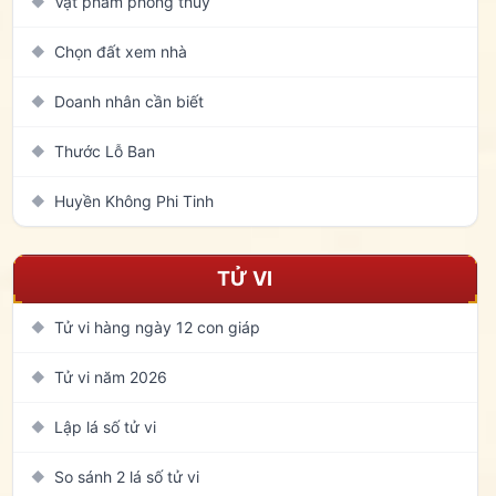
Vật phẩm phong thủy
◆
Chọn đất xem nhà
◆
Doanh nhân cần biết
◆
Thước Lỗ Ban
◆
Huyền Không Phi Tinh
◆
TỬ VI
Tử vi hàng ngày 12 con giáp
◆
Tử vi năm 2026
◆
Lập lá số tử vi
◆
So sánh 2 lá số tử vi
◆