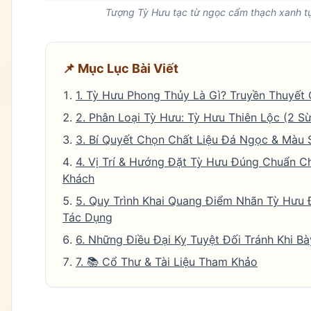
Tượng Tỳ Hưu tạc từ ngọc cẩm thạch xanh tự
📌 Mục Lục Bài Viết
1. Tỳ Hưu Phong Thủy Là Gì? Truyền Thuyết
2. Phân Loại Tỳ Hưu: Tỳ Hưu Thiên Lộc (2 Sừ
3. Bí Quyết Chọn Chất Liệu Đá Ngọc & Màu
4. Vị Trí & Hướng Đặt Tỳ Hưu Đúng Chuẩn C
Khách
5. Quy Trình Khai Quang Điểm Nhãn Tỳ Hưu 
Tác Dụng
6. Những Điều Đại Kỵ Tuyệt Đối Tránh Khi B
7. 📚 Cổ Thư & Tài Liệu Tham Khảo