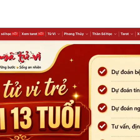
 số học
Xem tarot
Tử Vi
Phong Thủy
Thần Số Học
Tarot
X