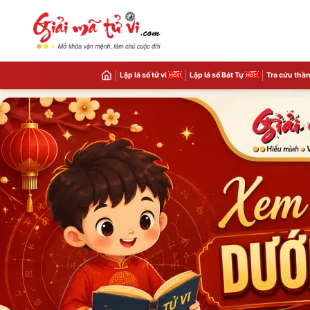
Lập lá số tử vi
Lập lá số Bát Tự
Tra cứu thần