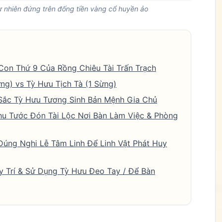
 nhiên đứng trên đống tiền vàng cổ huyền ảo
 Con Thứ 9 Của Rồng Chiêu Tài Trấn Trạch
ng) vs Tỳ Hưu Tịch Tà (1 Sừng)
 Sắc Tỳ Hưu Tương Sinh Bản Mệnh Gia Chủ
hu Tước Đón Tài Lộc Nơi Bàn Làm Việc & Phòng
Đúng Nghi Lễ Tâm Linh Để Linh Vật Phát Huy
ày Trí & Sử Dụng Tỳ Hưu Đeo Tay / Để Bàn