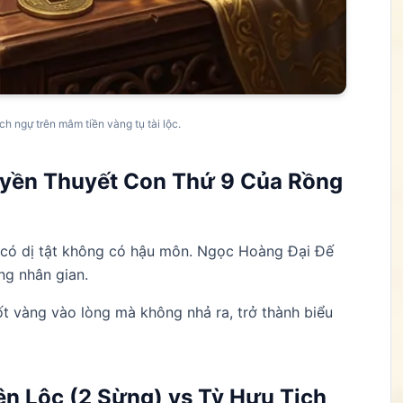
h ngự trên mâm tiền vàng tụ tài lộc.
uyền Thuyết Con Thứ 9 Của Rồng
a có dị tật không có hậu môn. Ngọc Hoàng Đại Đế
ong nhân gian.
t vàng vào lòng mà không nhả ra, trở thành biểu
ên Lộc (2 Sừng) vs Tỳ Hưu Tịch