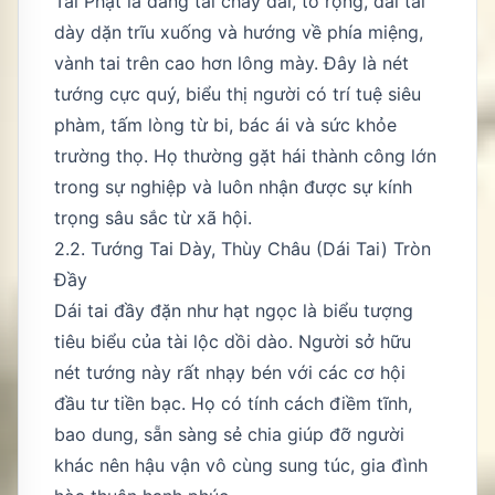
Tai Phật là dáng tai chảy dài, to rộng, dái tai
dày dặn trĩu xuống và hướng về phía miệng,
vành tai trên cao hơn lông mày. Đây là nét
tướng cực quý, biểu thị người có trí tuệ siêu
phàm, tấm lòng từ bi, bác ái và sức khỏe
trường thọ. Họ thường gặt hái thành công lớn
trong sự nghiệp và luôn nhận được sự kính
trọng sâu sắc từ xã hội.
2.2. Tướng Tai Dày, Thùy Châu (Dái Tai) Tròn
Đầy
Dái tai đầy đặn như hạt ngọc là biểu tượng
tiêu biểu của tài lộc dồi dào. Người sở hữu
nét tướng này rất nhạy bén với các cơ hội
đầu tư tiền bạc. Họ có tính cách điềm tĩnh,
bao dung, sẵn sàng sẻ chia giúp đỡ người
khác nên hậu vận vô cùng sung túc, gia đình