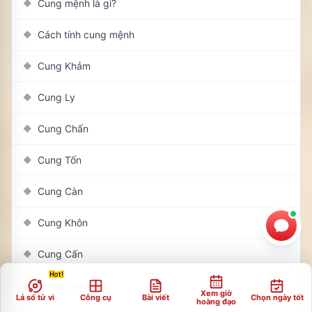
Cung mệnh là gì?
◆
Cách tính cung mệnh
◆
Cung Khảm
◆
Cung Ly
◆
Cung Chấn
◆
Cung Tốn
◆
Cung Càn
◆
Cung Khôn
◆
Cung Cấn
◆
Cung Đoài
◆
Xem giờ
Lá số tử vi
Công cụ
Bài viết
Chọn ngày tốt
hoàng đạo