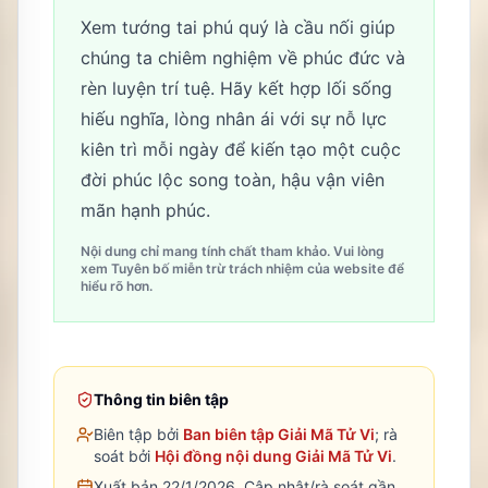
Xem tướng tai phú quý là cầu nối giúp
chúng ta chiêm nghiệm về phúc đức và
rèn luyện trí tuệ. Hãy kết hợp lối sống
hiếu nghĩa, lòng nhân ái với sự nỗ lực
kiên trì mỗi ngày để kiến tạo một cuộc
đời phúc lộc song toàn, hậu vận viên
mãn hạnh phúc.
Nội dung chỉ mang tính chất tham khảo. Vui lòng
xem Tuyên bố miễn trừ trách nhiệm của website để
hiểu rõ hơn.
Thông tin biên tập
Biên tập bởi
Ban biên tập Giải Mã Tử Vi
; rà
soát bởi
Hội đồng nội dung Giải Mã Tử Vi
.
Xuất bản 22/1/2026.
Cập nhật/rà soát gần