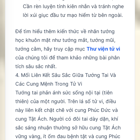
Cần rèn luyện tính kiên nhẫn và tránh nghe
lời xúi giục đầu tư mạo hiểm từ bên ngoài.
Để tìm hiểu thêm kiến thức về nhân tướng
học khuôn mặt như tướng mắt, tướng mũi,
tướng cằm, hãy truy cập mục
Thư viện tử vi
của chúng tôi để tham khảo những bài phân
tích sâu sắc nhất.
4. Mối Liên Kết Sâu Sắc Giữa Tướng Tai Và
Các Cung Mệnh Trong Tử Vi
Tướng tai phản ánh sức sống nội tại (tiên
thiên) của một người. Trên lá số tử vi, điều
này liên kết chặt chẽ với cung Phúc Đức và
cung Tật Ách. Người có đôi tai dày dặn, khí
sắc sáng nhuận thường sở hữu cung Tật Ách
vững vàng, ít ốm đau bệnh tật và cung Phúc