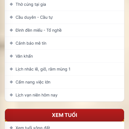
Thờ cúng tại gia
◆
Cầu duyên - Cầu tự
◆
Đình đền miếu - Tổ nghề
◆
Cảnh báo mê tín
◆
Văn khấn
◆
Lịch nhắc lễ, giỗ, rằm mùng 1
◆
Cẩm nang việc lớn
◆
Lịch vạn niên hôm nay
◆
XEM TUỔI
Xem tuổi xông đất
◆