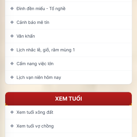
Đình đền miếu - Tổ nghề
◆
Cảnh báo mê tín
◆
Văn khấn
◆
Lịch nhắc lễ, giỗ, rằm mùng 1
◆
Cẩm nang việc lớn
◆
Lịch vạn niên hôm nay
◆
XEM TUỔI
Xem tuổi xông đất
◆
Xem tuổi vợ chồng
◆