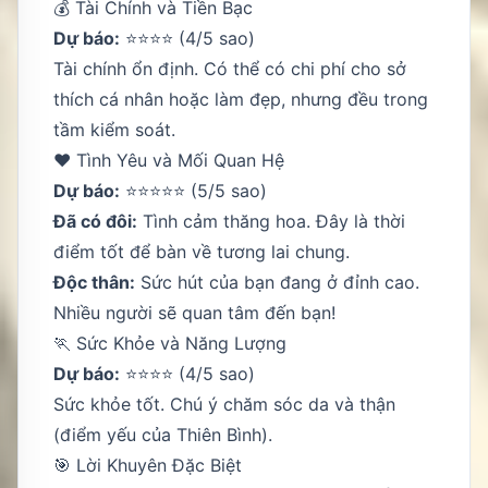
💰 Tài Chính và Tiền Bạc
Dự báo:
⭐⭐⭐⭐ (4/5 sao)
Tài chính ổn định. Có thể có chi phí cho sở
thích cá nhân hoặc làm đẹp, nhưng đều trong
tầm kiểm soát.
❤️ Tình Yêu và Mối Quan Hệ
Dự báo:
⭐⭐⭐⭐⭐ (5/5 sao)
Đã có đôi:
Tình cảm thăng hoa. Đây là thời
điểm tốt để bàn về tương lai chung.
Độc thân:
Sức hút của bạn đang ở đỉnh cao.
Nhiều người sẽ quan tâm đến bạn!
🏃 Sức Khỏe và Năng Lượng
Dự báo:
⭐⭐⭐⭐ (4/5 sao)
Sức khỏe tốt. Chú ý chăm sóc da và thận
(điểm yếu của Thiên Bình).
🎯 Lời Khuyên Đặc Biệt