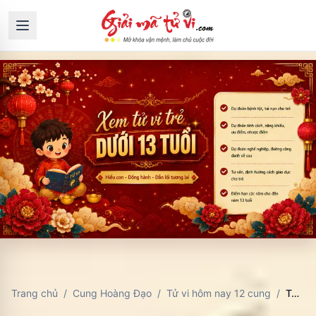
Trang chủ
/
Cung Hoàng Đạo
/
Tử vi hôm nay 12 cung
/
Tử Vi Thiên Bình Hôm Nay: Cân Bằng Hài Hòa, Quan Hệ Tốt Đẹp