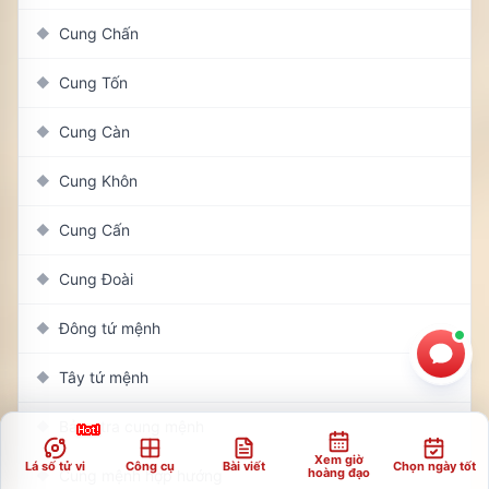
Cung Chấn
◆
Cung Tốn
◆
Cung Càn
◆
Cung Khôn
◆
Cung Cấn
◆
Cung Đoài
◆
Đông tứ mệnh
◆
Tây tứ mệnh
◆
Bảng tra cung mệnh
◆
Xem giờ
Lá số tử vi
Công cụ
Bài viết
Chọn ngày tốt
hoàng đạo
Cung mệnh hợp hướng
◆