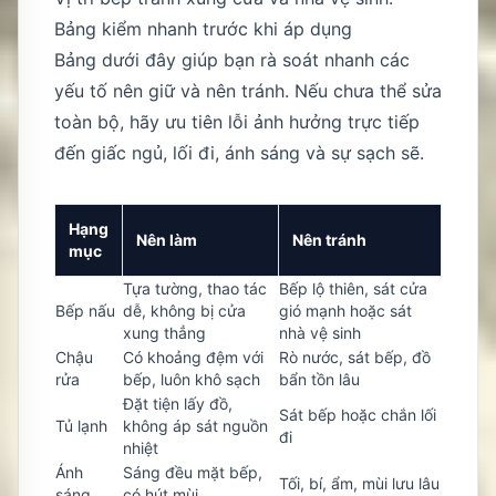
Bảng kiểm nhanh trước khi áp dụng
Bảng dưới đây giúp bạn rà soát nhanh các
yếu tố nên giữ và nên tránh. Nếu chưa thể sửa
toàn bộ, hãy ưu tiên lỗi ảnh hưởng trực tiếp
đến giấc ngủ, lối đi, ánh sáng và sự sạch sẽ.
Hạng
Nên làm
Nên tránh
mục
Tựa tường, thao tác
Bếp lộ thiên, sát cửa
Bếp nấu
dễ, không bị cửa
gió mạnh hoặc sát
xung thẳng
nhà vệ sinh
Chậu
Có khoảng đệm với
Rò nước, sát bếp, đồ
rửa
bếp, luôn khô sạch
bẩn tồn lâu
Đặt tiện lấy đồ,
Sát bếp hoặc chắn lối
Tủ lạnh
không áp sát nguồn
đi
nhiệt
Ánh
Sáng đều mặt bếp,
Tối, bí, ẩm, mùi lưu lâu
sáng
có hút mùi