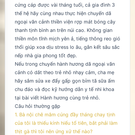
cứng cáp được vài tháng tuổi, cả gia đình 3
thế hệ hãy cùng nhau thực hiện chuyến dã
ngoại vãn cảnh thiền viện rợp mát bóng cây
thanh tịnh bình an trên núi cao. Không gian
thiền môn tĩnh mịch yên ả, tiếng thông reo gió
thổi giúp xoa dịu stress lo âu, gắn kết sâu sắc
nếp nhà gia phong tốt đẹp.
Nếu trong chuyến hành hương dã ngoại vãn
cảnh có dắt theo trẻ nhỏ nhạy cảm, cha mẹ
hãy sắm sửa xe đẩy gấp gọn bỉm tã sữa ấm
chu đáo và đọc kỹ hướng dẫn y tế nhi khoa
tại bài viết
Hành hương cùng trẻ nhỏ
.
Câu hỏi thường gặp
1. Bà nội chê mâm cúng đầy tháng chay tịnh
của tôi là thiếu kính hiếu tổ tiên, bắt phải làm
thịt gà thì tôi nên ứng xử thế nào?