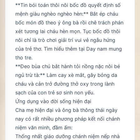
**Tin bói toán thôi nôi bốc đồ quyết định số
mệnh giàu nghèo nghèo hèn:** Bắt ép cháu
bốc món đồ theo ý ông bà rồi chê trách phán
xét tương lai cháu hèn mọn. Tục bốc đồ thôi
nôi chỉ là trò chơi giải trí vui vẻ ngẫu hứng
của trẻ thơ. Tìm hiểu thêm tại
Day nam mung
tho tre
.
**Đeo bùa chú bắt hành tỏi nồng nặc nôi bé
ngủ trừ tà:** Làm cay xè mắt, gây bỏng da
cháu và cản trở đường thở oxy trong lành
sạch của con trẻ sơ sinh non yếu.
Ứng dụng vào đời sống hiện đại
Cha mẹ hiện đại và ông bà thông thái ngày
nay có rất nhiều phương pháp kết nối chánh
niệm văn minh, đầm ấm:
Thống nhất giáo dưỡng chánh niệm nếp nhà