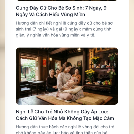
Cúng Đầy Cữ Cho Bé Sơ Sinh: 7 Ngày, 9
Ngày Và Cách Hiểu Vùng Miền
Hướng dẫn chi tiết nghi lễ cúng đầy cữ cho bé sơ
sinh trai (7 ngày) và gái (9 ngày): mâm cúng tinh
giản, ý nghĩa văn hóa vùng miền và y tế.
Nghi Lễ Cho Trẻ Nhỏ Không Gây Áp Lực:
Cách Giữ Văn Hóa Mà Không Tạo Mặc Cảm
Hướng dẫn thực hành các nghi lễ vòng đời cho trẻ
nhỏ không gây áp lực: bảo vệ tinh thần của bé,