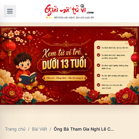
Trang chủ
/
Bài Viết
/
Ông Bà Tham Gia Nghi Lễ Của Bé: Giữ Nếp Cũ Và Thống Nhất Với Cha Mẹ