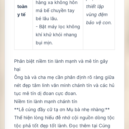
hàng xa không hôn
toàn
thiết lập
má bế chuyền tay
y tế
vùng đệm
bé lâu lâu.
bảo vệ con.
- Bật máy lọc không
khí khử khói nhang
bụi mịn.
Phân biệt niềm tin lành mạnh và mê tín gây
hại
Ông bà và cha mẹ cần phân định rõ ràng giữa
nét đẹp tâm linh văn minh chánh tín và các hủ
tục mê tín dị đoan cực đoan.
Niềm tin lành mạnh chánh tín
**Lễ cúng đầy cữ tạ ơn Mụ bà nhẹ nhàng:**
Thể hiện lòng hiếu đễ nhớ cội nguồn dòng tộc
tộc phả tốt đẹp tốt lành. Đọc thêm tại
Cúng