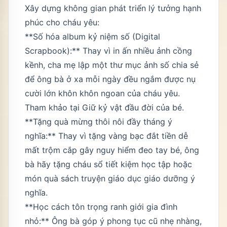
Xây dựng không gian phát triển lý tưởng hạnh
phúc cho cháu yêu:
**Số hóa album kỷ niệm số (Digital
Scrapbook):** Thay vì in ấn nhiều ảnh cồng
kềnh, cha mẹ lập một thư mục ảnh số chia sẻ
để ông bà ở xa mỗi ngày đều ngắm được nụ
cười lớn khôn khôn ngoan của cháu yêu.
Tham khảo tại
Giữ kỷ vật đầu đời của bé
.
**Tặng quà mừng thôi nôi đầy tháng ý
nghĩa:** Thay vì tặng vàng bạc đắt tiền dễ
mất trộm cắp gây nguy hiểm đeo tay bé, ông
bà hãy tặng cháu sổ tiết kiệm học tập hoặc
món quà sách truyện giáo dục giáo dưỡng ý
nghĩa.
**Học cách tôn trọng ranh giới gia đình
nhỏ:** Ông bà góp ý phong tục cũ nhẹ nhàng,