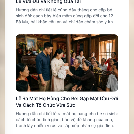
Lễ Vừa Đủ Và Không Quá Tải
Hướng dẫn chi tiết lễ cúng đầy tháng cho cặp bé
sinh đôi: cách bày biện mâm cúng gấp đôi cho 12
Bà Mụ, bài khấn cầu an và chỉ dẫn chăm sóc y khoa
tránh kiệt sức.
Lễ Ra Mắt Họ Hàng Cho Bé: Gặp Mặt Đầu Đời
Và Cách Tổ Chức Vừa Sức
Hướng dẫn chi tiết lễ ra mắt họ hàng cho bé sơ sinh:
cách tổ chức tinh giản, bảo vệ đề kháng của con,
tránh lây nhiễm virus và sắp xếp nhân sự gia đình.