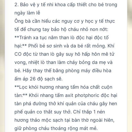
2. Bảo vệ y tế nhi khoa cấp thiết cho bé trong
ngày làm lễ
Ông bà cần hiểu các nguy cơ y học y tế thực
tế để chung tay bảo hộ cháu nhỏ non nớt:
**Tránh xa tục nằm than lò độc hại độc tố
hại:** Phổi bé sơ sinh và da bé rất mỏng. Khí
CO độc từ than lò gây suy hô hấp hôn mê tử
vong, nhiệt lò than làm cháy bỏng da mẹ và
bé. Hãy thay thế bằng phòng máy điều hòa
ấm áp 26 độ sạch sẽ.
**Lọc khói hương nhang tẩm hóa chất cuộn
tàn:** Khói nhang tẩm axit photphoric độc hại
tàn phá đường thở khí quản của cháu gây hen
phế quản co thắt suy thở. Chỉ thắp 1 nén
hương thảo mộc sạch tại bàn thờ ngoài hiên,
giữ phòng cháu thoáng rộng mát mẻ.