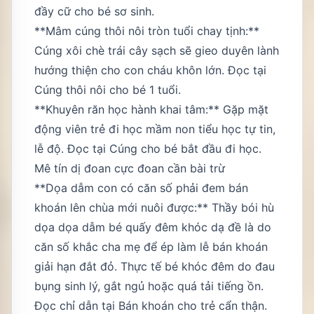
đầy cữ cho bé sơ sinh
.
**Mâm cúng thôi nôi tròn tuổi chay tịnh:**
Cúng xôi chè trái cây sạch sẽ gieo duyên lành
hướng thiện cho con cháu khôn lớn. Đọc tại
Cúng thôi nôi cho bé 1 tuổi
.
**Khuyên răn học hành khai tâm:** Gặp mặt
động viên trẻ đi học mầm non tiểu học tự tin,
lễ độ. Đọc tại
Cúng cho bé bắt đầu đi học
.
Mê tín dị đoan cực đoan cần bài trừ
**Dọa dẫm con có căn số phải đem bán
khoán lên chùa mới nuôi được:** Thầy bói hù
dọa dọa dẫm bé quấy đêm khóc dạ đề là do
căn số khắc cha mẹ để ép làm lễ bán khoán
giải hạn đắt đỏ. Thực tế bé khóc đêm do đau
bụng sinh lý, gắt ngủ hoặc quá tải tiếng ồn.
Đọc chỉ dẫn tại
Bán khoán cho trẻ cẩn thận
.