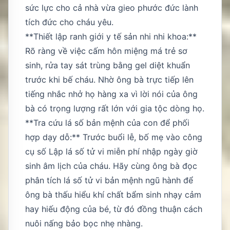
sức lực cho cả nhà vừa gieo phước đức lành
tích đức cho cháu yêu.
**Thiết lập ranh giới y tế sản nhi nhi khoa:**
Rõ ràng về việc cấm hôn miệng má trẻ sơ
sinh, rửa tay sát trùng bằng gel diệt khuẩn
trước khi bế cháu. Nhờ ông bà trực tiếp lên
tiếng nhắc nhở họ hàng xa vì lời nói của ông
bà có trọng lượng rất lớn với gia tộc dòng họ.
**Tra cứu lá số bản mệnh của con để phối
hợp dạy dỗ:** Trước buổi lễ, bố mẹ vào công
cụ số
Lập lá số tử vi
miễn phí nhập ngày giờ
sinh âm lịch của cháu. Hãy cùng ông bà đọc
phân tích lá số tử vi bản mệnh ngũ hành để
ông bà thấu hiểu khí chất bẩm sinh nhạy cảm
hay hiếu động của bé, từ đó đồng thuận cách
nuôi nấng bảo bọc nhẹ nhàng.