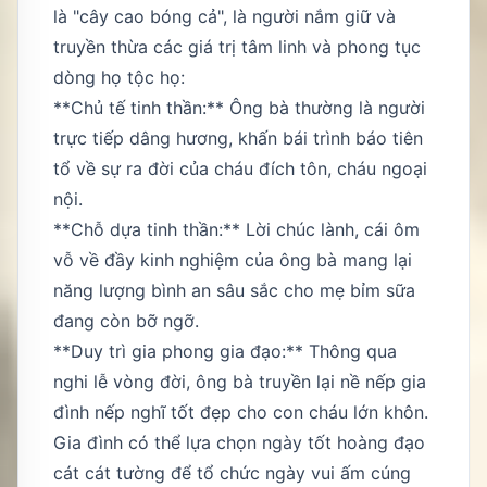
là "cây cao bóng cả", là người nắm giữ và
truyền thừa các giá trị tâm linh và phong tục
dòng họ tộc họ:
**Chủ tế tinh thần:** Ông bà thường là người
trực tiếp dâng hương, khấn bái trình báo tiên
tổ về sự ra đời của cháu đích tôn, cháu ngoại
nội.
**Chỗ dựa tinh thần:** Lời chúc lành, cái ôm
vỗ về đầy kinh nghiệm của ông bà mang lại
năng lượng bình an sâu sắc cho mẹ bỉm sữa
đang còn bỡ ngỡ.
**Duy trì gia phong gia đạo:** Thông qua
nghi lễ vòng đời, ông bà truyền lại nề nếp gia
đình nếp nghĩ tốt đẹp cho con cháu lớn khôn.
Gia đình có thể lựa chọn ngày tốt hoàng đạo
cát cát tường để tổ chức ngày vui ấm cúng