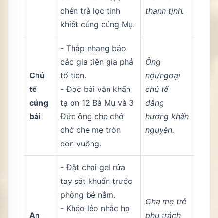
chén trà lọc tinh
thanh tịnh.
khiết cúng cúng Mụ.
- Thắp nhang báo
cáo gia tiên gia phả
Ông
Chủ
tổ tiên.
nội/ngoại
tế
- Đọc bài văn khấn
chủ tế
cúng
tạ ơn 12 Bà Mụ và 3
dâng
bái
Đức ông che chở
hương khấn
chở che mẹ tròn
nguyện.
con vuông.
- Đặt chai gel rửa
tay sát khuẩn trước
phòng bé nằm.
Cha mẹ trẻ
- Khéo léo nhắc họ
An
phụ trách