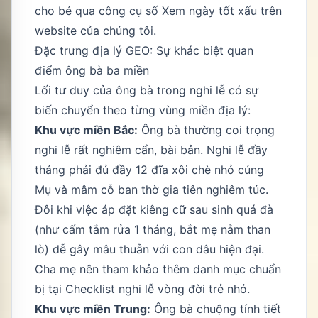
cho bé qua công cụ số
Xem ngày tốt xấu
trên
website của chúng tôi.
Đặc trưng địa lý GEO: Sự khác biệt quan
điểm ông bà ba miền
Lối tư duy của ông bà trong nghi lễ có sự
biến chuyển theo từng vùng miền địa lý:
Khu vực miền Bắc:
Ông bà thường coi trọng
nghi lễ rất nghiêm cẩn, bài bản. Nghi lễ đầy
tháng phải đủ đầy 12 đĩa xôi chè nhỏ cúng
Mụ và mâm cỗ ban thờ gia tiên nghiêm túc.
Đôi khi việc áp đặt kiêng cữ sau sinh quá đà
(như cấm tắm rửa 1 tháng, bắt mẹ nằm than
lò) dễ gây mâu thuẫn với con dâu hiện đại.
Cha mẹ nên tham khảo thêm danh mục chuẩn
bị tại
Checklist nghi lễ vòng đời trẻ nhỏ
.
Khu vực miền Trung:
Ông bà chuộng tính tiết