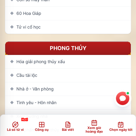
60 Hoa Giáp
◆
Tử vi cổ học
◆
PHONG THỦY
Hóa giải phong thủy xấu
◆
Cầu tài lộc
◆
Nhà ở - Văn phòng
◆
Tình yêu - Hôn nhân
◆
Xem hướng nhà
◆
Xem giờ
Vật phẩm phong thủy
Lá số tử vi
Công cụ
Bài viết
Chọn ngày tốt
◆
hoàng đạo