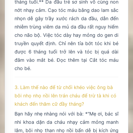
tháng tuổi.** Da đầu trẻ sơ sinh vô cùng non
nớt nhạy cảm. Cạo tóc máu bằng dao lam sắc
nhọn dễ gây trầy xước rách da đầu, dẫn đến
nhiễm trùng viêm da mủ da đầu rất nguy hiểm
cho não bộ. Việc tóc dày hay mỏng do gen di
truyền quyết định. Chỉ nên tỉa bớt tóc khi bé
được 6 tháng tuổi trở lên và tóc bị quá dài
đâm vào mắt bé. Đọc thêm tại
Cắt tóc máu
cho bé
.
3. Làm thế nào để từ chối khéo việc ông bà
bôi nhọ nhọ nồi lên trán cháu để trừ tà khi có
khách đến thăm cữ đầy tháng?
Bạn hãy nhẹ nhàng nói với bà: *"Mẹ ơi, bác sĩ
nhi khoa dặn da cháu nhạy cảm mỏng manh
lắm, bôi nhọ than nhọ nồi bẩn dễ bị kích ứng