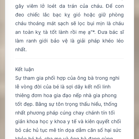
gây viêm lở loét da trán của cháu. Để con
đeo chiếc lắc bạc kỵ gió hoặc giữ phòng
cháu thoáng mát sạch sẽ lọc bụi mịn là cháu
an toàn kỵ tà tốt lành rồi mẹ ạ"*. Đưa bác sĩ
làm ranh giới bảo vệ là giải pháp khéo léo
nhất.
Kết luận
Sự tham gia phối hợp của ông bà trong nghi
lễ vòng đời của bé là sợi dây kết nối linh
thiêng đơm hoa gia đạo nếp nhà gia phong
tốt đẹp. Bằng sự tôn trọng thấu hiểu, thống
nhất phương pháp cúng chay chánh tín tối
giản khoa học y khoa y tế và kiên quyết chối
bỏ các hủ tục mê tín dọa dẫm căn số hại sức
khỏe bé bé, cha mẹ và ông bà đang cùng