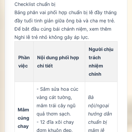
Checklist chuẩn bị
Bảng phân vai phối hợp chuẩn bị lễ đầy tháng
đầy tuổi tinh giản giữa ông bà và cha mẹ trẻ.
Để bắt đầu cúng bái chánh niệm, xem thêm
Nghi lễ trẻ nhỏ không gây áp lực
.
Người chịu
Phần
Nội dung phối hợp
trách
việc
chi tiết
nhiệm
chính
- Sắm sửa hoa cúc
vàng cát tường,
Bà
mâm trái cây ngũ
nội/ngoại
Mâm
quả thơm sạch.
hướng dẫn
cúng
- 12 đĩa xôi chay
chuẩn bị
chay
đơm khuôn đẹp,
mâm lễ