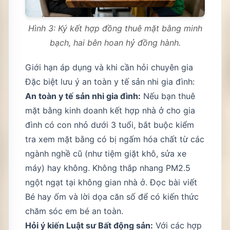
Hình 3: Ký kết hợp đồng thuê mặt bằng minh
bạch, hai bên hoan hỷ đồng hành.
Giới hạn áp dụng và khi cần hỏi chuyên gia
Đặc biệt lưu ý an toàn y tế sản nhi gia đình:
An toàn y tế sản nhi gia đình:
Nếu bạn thuê
mặt bằng kinh doanh kết hợp nhà ở cho gia
đình có con nhỏ dưới 3 tuổi, bắt buộc kiểm
tra xem mặt bằng có bị ngấm hóa chất từ các
ngành nghề cũ (như tiệm giặt khô, sửa xe
máy) hay không. Không thắp nhang PM2.5
ngột ngạt tại không gian nhà ở. Đọc bài viết
Bé hay ốm và lời dọa căn số
để có kiến thức
chăm sóc em bé an toàn.
Hỏi ý kiến Luật sư Bất động sản:
Với các hợp