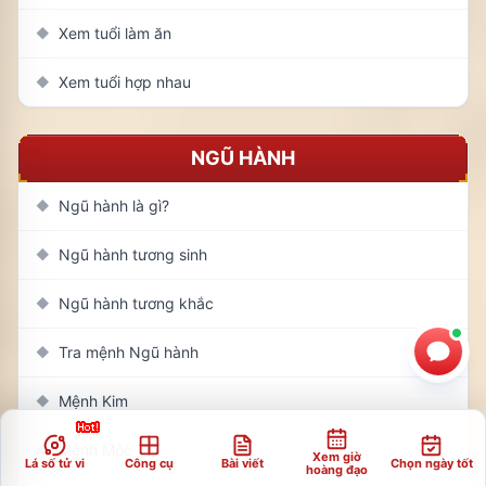
Xem tuổi làm ăn
◆
Xem tuổi hợp nhau
◆
NGŨ HÀNH
Ngũ hành là gì?
◆
Ngũ hành tương sinh
◆
Ngũ hành tương khắc
◆
Tra mệnh Ngũ hành
◆
Mệnh Kim
◆
Mệnh Mộc
◆
Xem giờ
Lá số tử vi
Công cụ
Bài viết
Chọn ngày tốt
hoàng đạo