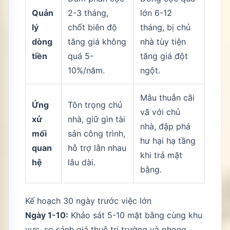
Quản
2-3 tháng,
lớn 6-12
lý
chốt biên độ
tháng, bị chủ
dòng
tăng giá không
nhà tùy tiện
tiền
quá 5-
tăng giá đột
10%/năm.
ngột.
Mâu thuẫn cãi
Ứng
Tôn trọng chủ
vã với chủ
xử
nhà, giữ gìn tài
nhà, đập phá
mối
sản công trình,
hư hại hạ tầng
quan
hỗ trợ lẫn nhau
khi trả mặt
hệ
lâu dài.
bằng.
Kế hoạch 30 ngày trước việc lớn
Ngày 1-10:
Khảo sát 5-10 mặt bằng cùng khu
vực, so sánh giá thuê trị trường và phong