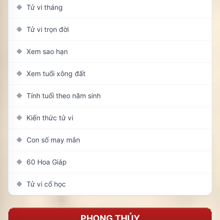
Tử vi tháng
◆
Tử vi trọn đời
◆
Xem sao hạn
◆
Xem tuổi xông đất
◆
Tính tuổi theo năm sinh
◆
Kiến thức tử vi
◆
Con số may mắn
◆
60 Hoa Giáp
◆
Tử vi cổ học
◆
PHONG THỦY