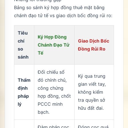
Bảng so sánh ký hợp đồng thuê mặt bằng
chánh đạo tử tế vs giao dịch bốc đồng rủi ro:
Tiêu
Ký Hợp Đồng
chí
Giao Dịch Bốc
Chánh Đạo Tử
so
Đồng Rủi Ro
Tế
sánh
Đối chiếu sổ
Ký qua trung
Thẩm
đỏ chính chủ,
gian viết tay,
định
công chứng
không kiểm
pháp
hợp đồng, chốt
tra quyền sở
lý
PCCC minh
hữu đất đai.
bạch.
Đàm phán cọc
Đóng cọc quá