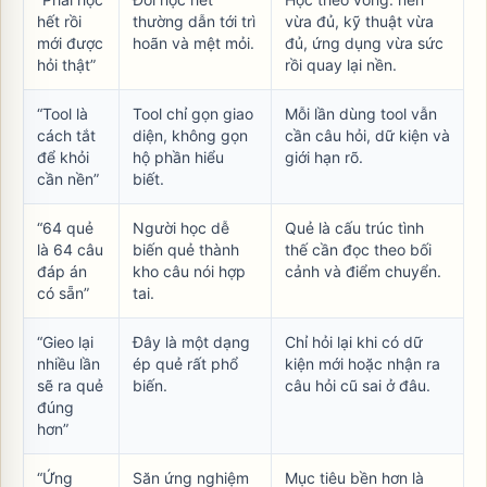
hết rồi
thường dẫn tới trì
vừa đủ, kỹ thuật vừa
mới được
hoãn và mệt mỏi.
đủ, ứng dụng vừa sức
hỏi thật”
rồi quay lại nền.
“Tool là
Tool chỉ gọn giao
Mỗi lần dùng tool vẫn
cách tắt
diện, không gọn
cần câu hỏi, dữ kiện và
để khỏi
hộ phần hiểu
giới hạn rõ.
cần nền”
biết.
“64 quẻ
Người học dễ
Quẻ là cấu trúc tình
là 64 câu
biến quẻ thành
thế cần đọc theo bối
đáp án
kho câu nói hợp
cảnh và điểm chuyển.
có sẵn”
tai.
“Gieo lại
Đây là một dạng
Chỉ hỏi lại khi có dữ
nhiều lần
ép quẻ rất phổ
kiện mới hoặc nhận ra
sẽ ra quẻ
biến.
câu hỏi cũ sai ở đâu.
đúng
hơn”
“Ứng
Săn ứng nghiệm
Mục tiêu bền hơn là