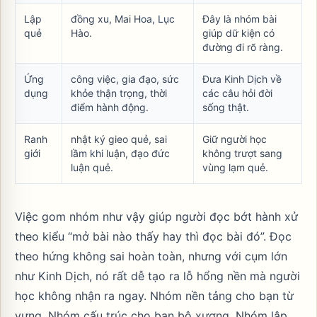
Lập
đồng xu
,
Mai Hoa
,
Lục
Đây là nhóm bài
quẻ
Hào
.
giúp dữ kiện có
đường đi rõ ràng.
Ứng
công việc
,
gia đạo
,
sức
Đưa Kinh Dịch về
dụng
khỏe thận trọng
,
thời
các câu hỏi đời
điểm hành động
.
sống thật.
Ranh
nhật ký gieo quẻ
,
sai
Giữ người học
giới
lầm khi luận
,
đạo đức
không trượt sang
luận quẻ
.
vùng lạm quẻ.
Việc gom nhóm như vậy giúp người đọc bớt hành xử
theo kiểu “mở bài nào thấy hay thì đọc bài đó”. Đọc
theo hứng không sai hoàn toàn, nhưng với cụm lớn
như Kinh Dịch, nó rất dễ tạo ra lỗ hổng nền mà người
học không nhận ra ngay. Nhóm nền tảng cho bạn từ
vựng. Nhóm cấu trúc cho bạn bộ xương. Nhóm lập