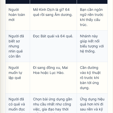
Người
Mở
Kinh Dịch là gì? 64
Bạn cần ngôn
hoàn toàn
quẻ
rồi sang
Âm dương
.
ngữ nền trước
mới
khi thấy cấu
trúc.
Người đã
Đọc
Bát quái
và
64 quẻ
.
Nhánh này
biết sơ
giúp kết nối
nhưng
biểu tượng với
nhìn quẻ
hệ thống.
còn lẫn
Người
Đi sang
đồng xu
,
Mai
Cần đường
muốn tự
Hoa
hoặc
Lục Hào
.
vào kỹ thuật
lập quẻ
rõ trước khi
bàn tới ứng
dụng.
Người đã
Chọn bài ứng dụng gần
Ứng dụng hiệu
có quẻ và
nhu cầu nhất như
công
quả hơn khi đi
muốn đọc
việc
,
gia đạo
hay
thời
sau nền và kỹ