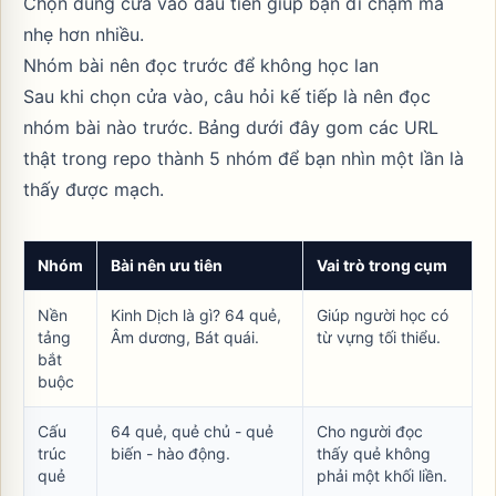
Chọn đúng cửa vào đầu tiên giúp bạn đi chậm mà
nhẹ hơn nhiều.
Nhóm bài nên đọc trước để không học lan
Sau khi chọn cửa vào, câu hỏi kế tiếp là nên đọc
nhóm bài nào trước. Bảng dưới đây gom các URL
thật trong repo thành 5 nhóm để bạn nhìn một lần là
thấy được mạch.
Nhóm
Bài nên ưu tiên
Vai trò trong cụm
Nền
Kinh Dịch là gì? 64 quẻ
,
Giúp người học có
tảng
Âm dương
,
Bát quái
.
từ vựng tối thiểu.
bắt
buộc
Cấu
64 quẻ
,
quẻ chủ - quẻ
Cho người đọc
trúc
biến - hào động
.
thấy quẻ không
quẻ
phải một khối liền.