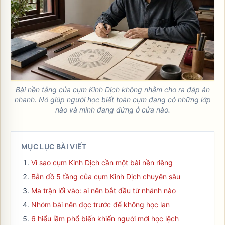
Bài nền tảng của cụm Kinh Dịch không nhằm cho ra đáp án
nhanh. Nó giúp người học biết toàn cụm đang có những lớp
nào và mình đang đứng ở cửa nào.
MỤC LỤC BÀI VIẾT
Vì sao cụm Kinh Dịch cần một bài nền riêng
Bản đồ 5 tầng của cụm Kinh Dịch chuyên sâu
Ma trận lối vào: ai nên bắt đầu từ nhánh nào
Nhóm bài nên đọc trước để không học lan
6 hiểu lầm phổ biến khiến người mới học lệch