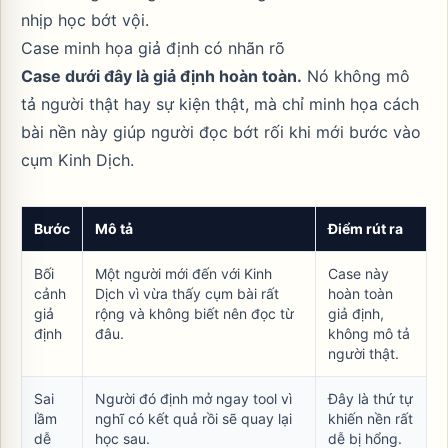
nhịp học bớt vội.
Case minh họa giả định có nhãn rõ
Case dưới đây là giả định hoàn toàn.
Nó không mô
tả người thật hay sự kiện thật, mà chỉ minh họa cách
bài nền này giúp người đọc bớt rối khi mới bước vào
cụm Kinh Dịch.
Bước
Mô tả
Điểm rút ra
Bối
Một người mới đến với Kinh
Case này
cảnh
Dịch vì vừa thấy cụm bài rất
hoàn toàn
giả
rộng và không biết nên đọc từ
giả định,
định
đâu.
không mô tả
người thật.
Sai
Người đó định mở ngay tool vì
Đây là thứ tự
lầm
nghĩ có kết quả rồi sẽ quay lại
khiến nền rất
dễ
học sau.
dễ bị hổng.