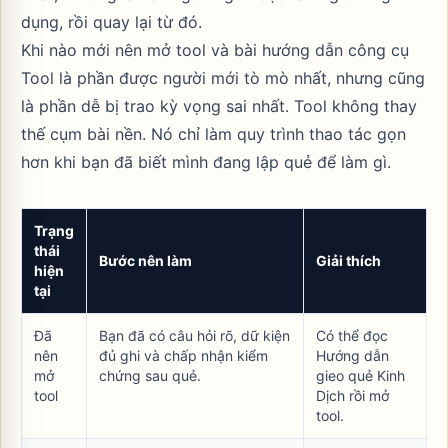
dụng, rồi quay lại từ đó.
Khi nào mới nên mở tool và bài hướng dẫn công cụ
Tool là phần được người mới tò mò nhất, nhưng cũng
là phần dễ bị trao kỳ vọng sai nhất. Tool không thay
thế cụm bài nền. Nó chỉ làm quy trình thao tác gọn
hơn khi bạn đã biết mình đang lập quẻ để làm gì.
Trạng
thái
Bước nên làm
Giải thích
hiện
tại
Đã
Bạn đã có câu hỏi rõ, dữ kiện
Có thể đọc
nên
đủ ghi và chấp nhận kiểm
Hướng dẫn
mở
chứng sau quẻ.
gieo quẻ Kinh
tool
Dịch
rồi mở
tool
.