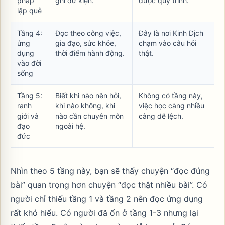
pháp
ghi dữ kiện.
được quy trình.
lập quẻ
Tầng 4:
Đọc theo công việc,
Đây là nơi Kinh Dịch
ứng
gia đạo, sức khỏe,
chạm vào câu hỏi
dụng
thời điểm hành động.
thật.
vào đời
sống
Tầng 5:
Biết khi nào nên hỏi,
Không có tầng này,
ranh
khi nào không, khi
việc học càng nhiều
giới và
nào cần chuyên môn
càng dễ lệch.
đạo
ngoài hệ.
đức
Nhìn theo 5 tầng này, bạn sẽ thấy chuyện “đọc đúng
bài” quan trọng hơn chuyện “đọc thật nhiều bài”. Có
người chỉ thiếu tầng 1 và tầng 2 nên đọc ứng dụng
rất khó hiểu. Có người đã ổn ở tầng 1-3 nhưng lại