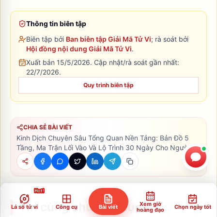
Thông tin biên tập
Biên tập bởi
Ban biên tập Giải Mã Tử Vi
; rà soát bởi
Hội đồng nội dung Giải Mã Tử Vi
.
Xuất bản 15/5/2026.
Cập nhật/rà soát gần nhất:
22/7/2026
.
Quy trình biên tập
CHIA SẺ BÀI VIẾT
Kinh Dịch Chuyên Sâu Tổng Quan Nền Tảng: Bản Đồ 5
Tầng, Ma Trận Lối Vào Và Lộ Trình 30 Ngày Cho Người
Mới
Tin cùng chuyên mục
Xem giờ
Lá số tử vi
Công cụ
Bài viết
Chọn ngày tốt
hoàng đạo