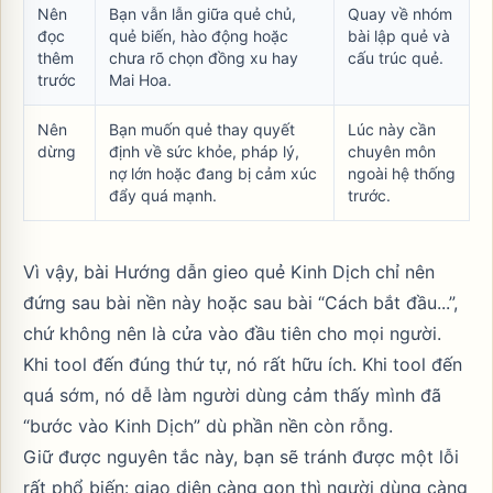
Nên
Bạn vẫn lẫn giữa quẻ chủ,
Quay về nhóm
đọc
quẻ biến, hào động hoặc
bài lập quẻ và
thêm
chưa rõ chọn đồng xu hay
cấu trúc quẻ.
trước
Mai Hoa.
Nên
Bạn muốn quẻ thay quyết
Lúc này cần
dừng
định về sức khỏe, pháp lý,
chuyên môn
nợ lớn hoặc đang bị cảm xúc
ngoài hệ thống
đẩy quá mạnh.
trước.
Vì vậy, bài
Hướng dẫn gieo quẻ Kinh Dịch
chỉ nên
đứng sau bài nền này hoặc sau bài “Cách bắt đầu...”,
chứ không nên là cửa vào đầu tiên cho mọi người.
Khi tool đến đúng thứ tự, nó rất hữu ích. Khi tool đến
quá sớm, nó dễ làm người dùng cảm thấy mình đã
“bước vào Kinh Dịch” dù phần nền còn rỗng.
Giữ được nguyên tắc này, bạn sẽ tránh được một lỗi
rất phổ biến: giao diện càng gọn thì người dùng càng