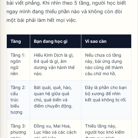
bài viết phẳng. Khi nhìn theo 5 tầng, người học biết
ngay mình đang thiếu phần nào và không còn đòi
một bài phải làm hết mọi việc.
Tầng
Bạn đang học gì
Vì sao cần
Tầng 1:
Hiểu Kinh Dịch là gì,
Nếu chưa có tầng
ngôn
64 quẻ là gì, âm
này, bài ứng dụng
ngữ
dương vận hành thế
nào cũng dễ thành
nền
nào.
câu chữ mơ hồ.
Tầng 2:
Bát quái, quẻ, hào,
Đây là phần cho bạn
cấu
quan hệ giữa quẻ
bộ xương để nhìn
trúc
chủ, quẻ biến và
kết quả không bị rối.
biểu
điểm chuyển động.
tượng
Tầng 3:
Đồng xu, Mai Hoa,
Thiếu tầng này,
phương
Lục Hào và các cách
người học khó kiểm