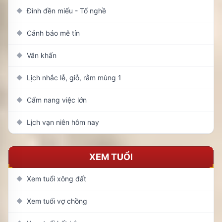
Đình đền miếu - Tổ nghề
◆
Cảnh báo mê tín
◆
Văn khấn
◆
Lịch nhắc lễ, giỗ, rằm mùng 1
◆
Cẩm nang việc lớn
◆
Lịch vạn niên hôm nay
◆
XEM TUỔI
Xem tuổi xông đất
◆
Xem tuổi vợ chồng
◆