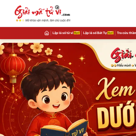
Lập lá số tử vi
Lập lá số Bát Tự
Tra cứu thần