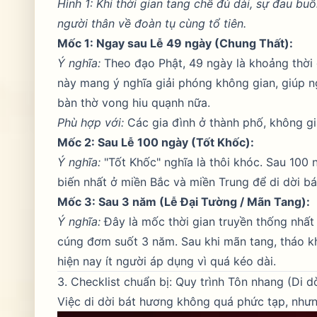
Hình 1: Khi thời gian tang chế đủ dài, sự đau b
người thân về đoàn tụ cùng tổ tiên.
Mốc 1: Ngay sau Lễ 49 ngày (Chung Thất):
Ý nghĩa:
Theo đạo Phật, 49 ngày là khoảng thời gi
này mang ý nghĩa giải phóng không gian, giúp
n
bàn thờ vong hiu quạnh nữa.
Phù hợp với:
Các gia đình ở thành phố, không gi
Mốc 2: Sau Lễ 100 ngày (Tốt Khốc):
Ý nghĩa:
"Tốt Khốc" nghĩa là thôi khóc. Sau 100 
biến nhất ở miền Bắc và miền Trung để di dời b
Mốc 3: Sau 3 năm (Lễ Đại Tường / Mãn Tang):
Ý nghĩa:
Đây là mốc thời gian truyền thống nhất 
cúng đơm suốt 3 năm. Sau khi mãn tang, tháo k
hiện nay ít người áp dụng vì quá kéo dài.
3. Checklist chuẩn bị: Quy trình Tôn nhang (Di dờ
Việc di dời bát hương không quá phức tạp, nhưn