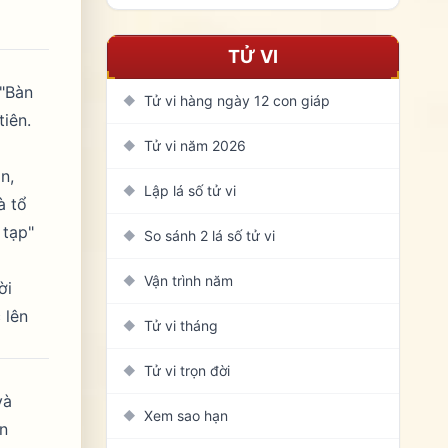
TỬ VI
 "Bàn
Tử vi hàng ngày 12 con giáp
◆
iên.
Tử vi năm 2026
◆
n,
Lập lá số tử vi
◆
à tổ
 tạp"
So sánh 2 lá số tử vi
◆
Vận trình năm
◆
ời
 lên
Tử vi tháng
◆
Tử vi trọn đời
◆
và
Xem sao hạn
◆
ôn