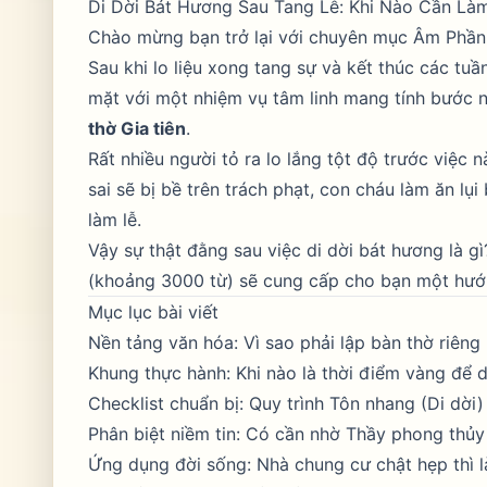
Di Dời Bát Hương Sau Tang Lễ: Khi Nào Cần Làm
Chào mừng bạn trở lại với chuyên mục
Âm Phần
Sau khi lo liệu xong tang sự và kết thúc các tuầ
mặt với một nhiệm vụ tâm linh mang tính bước 
thờ Gia tiên
.
Rất nhiều người tỏ ra lo lắng tột độ trước việc
sai sẽ bị bề trên trách phạt, con cháu làm ăn lụ
làm lễ.
Vậy sự thật đằng sau việc di dời bát hương là g
(khoảng 3000 từ) sẽ cung cấp cho bạn một hướng
Mục lục bài viết
Nền tảng văn hóa: Vì sao phải lập bàn thờ riêng
Khung thực hành: Khi nào là thời điểm vàng để d
Checklist chuẩn bị: Quy trình Tôn nhang (Di dời)
Phân biệt niềm tin: Có cần nhờ Thầy phong thủ
Ứng dụng đời sống: Nhà chung cư chật hẹp thì 