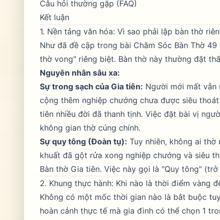
Câu hỏi thường gặp (FAQ)
Kết luận
1. Nền tảng văn hóa: Vì sao phải lập bàn thờ riê
Như đã đề cập trong bài
Chăm Sóc Bàn Thờ 49
thờ vong" riêng biệt. Bàn thờ này thường đặt th
Nguyên nhân sâu xa:
Sự trong sạch của Gia tiên:
Người mới mất vẫn m
cộng thêm nghiệp chướng chưa được siêu thoát. B
tiên nhiều đời đã thanh tịnh. Việc đặt bài vị ng
không gian thờ cúng chính.
Sự quy tông (Đoàn tụ):
Tuy nhiên, không ai thờ 
khuất đã gột rửa xong nghiệp chướng và siêu th
Bàn thờ Gia tiên. Việc này gọi là "Quy tông" (trở
2. Khung thực hành: Khi nào là thời điểm vàng để
Không có một mốc thời gian nào là bắt buộc tuy
hoàn cảnh thực tế mà gia đình có thể chọn 1 tro