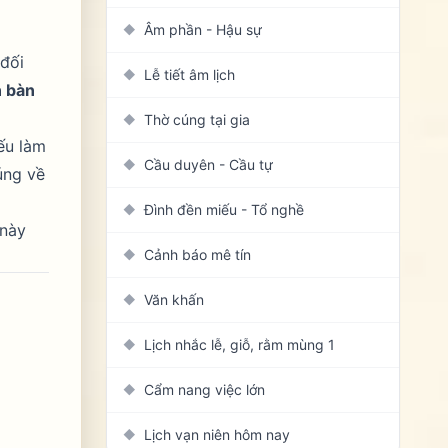
Âm phần - Hậu sự
◆
 đối
Lễ tiết âm lịch
◆
n bàn
Thờ cúng tại gia
◆
ếu làm
Cầu duyên - Cầu tự
◆
úng về
Đình đền miếu - Tổ nghề
◆
 này
Cảnh báo mê tín
◆
Văn khấn
◆
Lịch nhắc lễ, giỗ, rằm mùng 1
◆
Cẩm nang việc lớn
◆
Lịch vạn niên hôm nay
◆