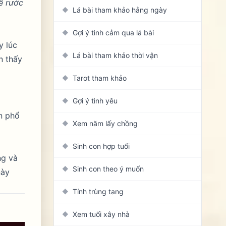
ể rước
Lá bài tham khảo hằng ngày
◆
Gợi ý tình cảm qua lá bài
◆
y lúc
Lá bài tham khảo thời vận
◆
n thấy
Tarot tham khảo
◆
Gợi ý tình yêu
◆
an phổ
Xem năm lấy chồng
◆
Sinh con hợp tuổi
◆
ng và
Sinh con theo ý muốn
◆
này
Tính trùng tang
◆
Xem tuổi xây nhà
◆