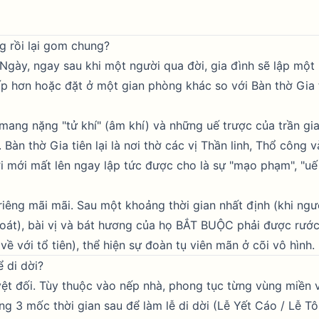
ng rồi lại gom chung?
 Ngày
, ngay sau khi một người qua đời, gia đình sẽ lập một
ấp hơn hoặc đặt ở một gian phòng khác so với Bàn thờ Gia t
ang nặng "tử khí" (âm khí) và những uế trược của trần gia
àn thờ Gia tiên lại là nơi thờ các vị Thần linh, Thổ công v
ười mới mất lên ngay lập tức được cho là sự "mạo phạm", "uế
riêng mãi mãi. Sau một khoảng thời gian nhất định (khi ngư
oát), bài vị và bát hương của họ BẮT BUỘC phải được rước
 về với tổ tiên), thể hiện sự đoàn tụ viên mãn ở cõi vô hình.
 di dời?
ệt đối. Tùy thuộc vào nếp nhà, phong tục từng vùng miền 
ng 3 mốc thời gian sau để làm lễ di dời (Lễ Yết Cáo / Lễ T