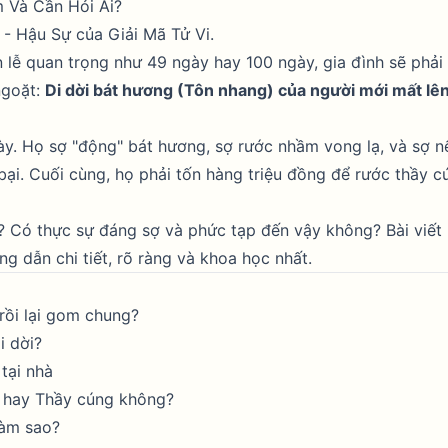
 Và Cần Hỏi Ai?
 - Hậu Sự
của Giải Mã Tử Vi.
n lễ quan trọng như 49 ngày hay 100 ngày, gia đình sẽ phải
ngoặt:
Di dời bát hương (Tôn nhang) của người mới mất lê
 này. Họ sợ "động" bát hương, sợ rước nhầm vong lạ, và sợ n
i bại. Cuối cùng, họ phải tốn hàng triệu đồng để rước thầy c
ì? Có thực sự đáng sợ và phức tạp đến vậy không? Bài viết
 dẫn chi tiết, rõ ràng và khoa học nhất.
 rồi lại gom chung?
i dời?
 tại nhà
y hay Thầy cúng không?
làm sao?