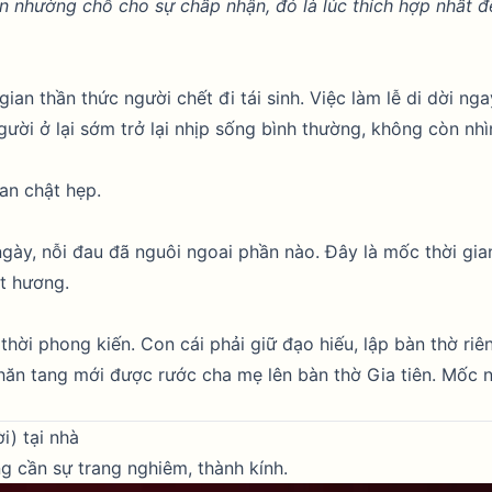
uồn nhường chỗ cho sự chấp nhận, đó là lúc thích hợp nhất đ
an thần thức người chết đi tái sinh. Việc làm lễ di dời nga
gười ở lại
sớm trở lại nhịp sống bình thường, không còn nhì
an chật hẹp.
ngày, nỗi đau đã nguôi ngoai phần nào. Đây là mốc thời gi
át hương.
thời phong kiến. Con cái phải giữ đạo hiếu, lập bàn thờ riê
hăn tang mới được rước cha mẹ lên bàn thờ Gia tiên. Mốc 
i) tại nhà
g cần sự trang nghiêm, thành kính.