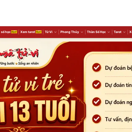
 số học
Xem tarot
Tử Vi
Phong Thủy
Thần Số Học
Tarot
X