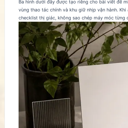
Ba hình dưới đây được tạo riêng cho bài viết để m
vùng thao tác chính và khu giữ nhịp vận hành. Kh
checklist thị giác, không sao chép máy móc từng ch