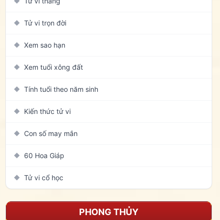
Tử vi tháng
◆
Tử vi trọn đời
◆
Xem sao hạn
◆
Xem tuổi xông đất
◆
Tính tuổi theo năm sinh
◆
Kiến thức tử vi
◆
Con số may mắn
◆
60 Hoa Giáp
◆
Tử vi cổ học
◆
PHONG THỦY