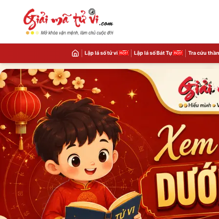
Lập lá số tử vi
Lập lá số Bát Tự
Tra cứu thần