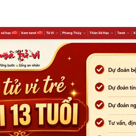
 số học
Xem tarot
Tử Vi
Phong Thủy
Thần Số Học
Tarot
X