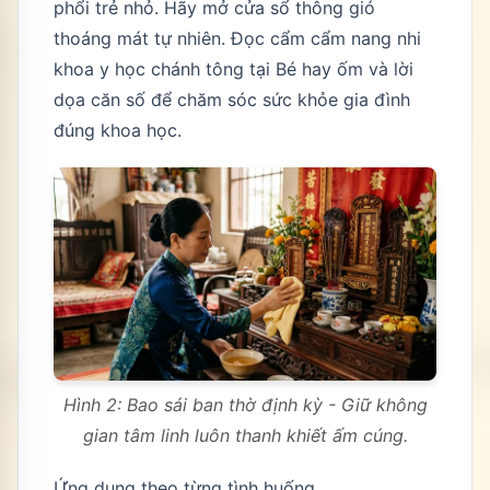
phổi trẻ nhỏ. Hãy mở cửa sổ thông gió
thoáng mát tự nhiên. Đọc cẩm cẩm nang nhi
khoa y học chánh tông tại
Bé hay ốm và lời
dọa căn số
để chăm sóc sức khỏe gia đình
đúng khoa học.
Hình 2: Bao sái ban thờ định kỳ - Giữ không
gian tâm linh luôn thanh khiết ấm cúng.
Ứng dụng theo từng tình huống