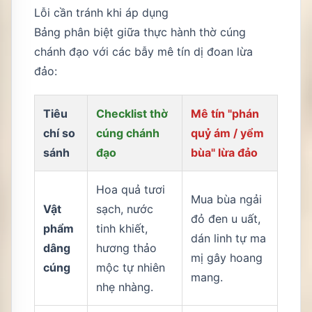
Lỗi cần tránh khi áp dụng
Bảng phân biệt giữa thực hành thờ cúng
chánh đạo với các bẫy mê tín dị đoan lừa
đảo:
Tiêu
Checklist thờ
Mê tín "phán
chí so
cúng chánh
quỷ ám / yểm
sánh
đạo
bùa" lừa đảo
Hoa quả tươi
Mua bùa ngải
Vật
sạch, nước
đỏ đen u uất,
phẩm
tinh khiết,
dán linh tự ma
dâng
hương thảo
mị gây hoang
cúng
mộc tự nhiên
mang.
nhẹ nhàng.