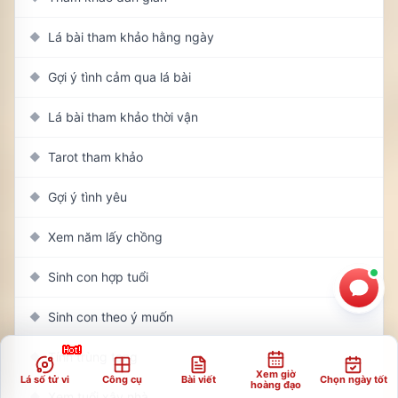
Lá bài tham khảo hằng ngày
◆
Gợi ý tình cảm qua lá bài
◆
Lá bài tham khảo thời vận
◆
Tarot tham khảo
◆
Gợi ý tình yêu
◆
Xem năm lấy chồng
◆
Sinh con hợp tuổi
◆
Sinh con theo ý muốn
◆
Tính trùng tang
◆
Xem giờ
Lá số tử vi
Công cụ
Bài viết
Chọn ngày tốt
hoàng đạo
Xem tuổi xây nhà
◆