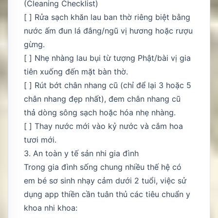
(Cleaning Checklist)
[ ] Rửa sạch khăn lau ban thờ riêng biệt bằng
nước ấm đun lá đắng/ngũ vị hương hoặc rượu
gừng.
[ ] Nhẹ nhàng lau bụi từ tượng Phật/bài vị gia
tiên xuống đến mặt bàn thờ.
[ ] Rút bớt chân nhang cũ (chỉ để lại 3 hoặc 5
chân nhang đẹp nhất), đem chân nhang cũ
thả dòng sông sạch hoặc hóa nhẹ nhàng.
[ ] Thay nước mới vào kỷ nước và cắm hoa
tươi mới.
3. An toàn y tế sản nhi gia đình
Trong gia đình sống chung nhiều thế hệ có
em bé sơ sinh nhạy cảm dưới 2 tuổi, việc sử
dụng app thiền cần tuân thủ các tiêu chuẩn y
khoa nhi khoa: