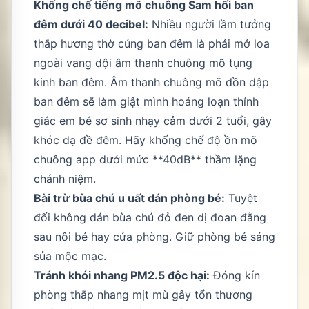
Khống chế tiếng mõ chuông Sam hối ban
đêm dưới 40 decibel:
Nhiều người lầm tưởng
thắp hương thờ cúng ban đêm là phải mở loa
ngoài vang dội âm thanh chuông mõ tụng
kinh ban đêm. Âm thanh chuông mõ dồn dập
ban đêm sẽ làm giật mình hoảng loạn thính
giác em bé sơ sinh nhạy cảm dưới 2 tuổi, gây
khóc dạ đề đêm. Hãy khống chế độ ồn mõ
chuông app dưới mức **40dB** thầm lặng
chánh niệm.
Bài trừ bùa chú u uất dán phòng bé:
Tuyệt
đối không dán bùa chú đỏ đen dị đoan đằng
sau nôi bé hay cửa phòng. Giữ phòng bé sáng
sủa mộc mạc.
Tránh khói nhang PM2.5 độc hại:
Đóng kín
phòng thắp nhang mịt mù gây tổn thương