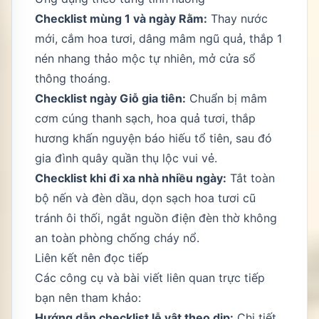
Checklist mùng 1 và ngày Rằm:
Thay nước
mới, cắm hoa tươi, dâng mâm ngũ quả, thắp 1
nén nhang thảo mộc tự nhiên, mở cửa sổ
thông thoáng.
Checklist ngày Giỗ gia tiên:
Chuẩn bị mâm
cơm cúng thanh sạch, hoa quả tươi, thắp
hương khấn nguyện báo hiếu tổ tiên, sau đó
gia đình quây quần thụ lộc vui vẻ.
Checklist khi đi xa nhà nhiều ngày:
Tắt toàn
bộ nến và đèn dầu, dọn sạch hoa tươi cũ
tránh ôi thối, ngắt nguồn điện đèn thờ không
an toàn phòng chống cháy nổ.
Liên kết nên đọc tiếp
Các công cụ và bài viết liên quan trực tiếp
bạn nên tham khảo:
Hướng dẫn checklist lễ vật theo dịp
:
Chi tiết