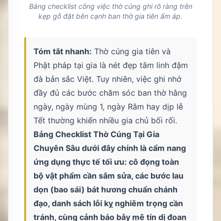
Bảng checklist công việc thờ cúng ghi rõ ràng trên
kẹp gỗ đặt bên cạnh ban thờ gia tiên ấm áp.
Tóm tắt nhanh:
Thờ cúng gia tiên và
Phật pháp tại gia là nét đẹp tâm linh đậm
đà bản sắc Việt. Tuy nhiên, việc ghi nhớ
đầy đủ các bước chăm sóc ban thờ hằng
ngày, ngày mùng 1, ngày Rằm hay dịp lễ
Tết thường khiến nhiều gia chủ bối rối.
Bảng Checklist Thờ Cúng Tại Gia
Chuyên Sâu dưới đây chính là cẩm nang
ứng dụng thực tế tối ưu: cô đọng toàn
bộ vật phẩm cần sắm sửa, các bước lau
dọn (bao sái) bát hương chuẩn chánh
đạo, danh sách lỗi kỵ nghiêm trọng cần
tránh, cùng cảnh báo bẫy mê tín dị đoan