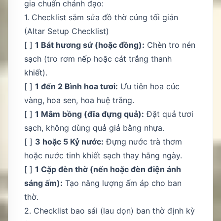
gia chuẩn chánh đạo:
1. Checklist sắm sửa đồ thờ cúng tối giản
(Altar Setup Checklist)
[ ]
1 Bát hương sứ (hoặc đồng):
Chèn tro nén
sạch (tro rơm nếp hoặc cát trắng thanh
khiết).
[ ]
1 đến 2 Bình hoa tươi:
Ưu tiên hoa cúc
vàng, hoa sen, hoa huệ trắng.
[ ]
1 Mâm bồng (đĩa đựng quả):
Đặt quả tươi
sạch, không dùng quả giả bằng nhựa.
[ ]
3 hoặc 5 Kỷ nước:
Đựng nước trà thơm
hoặc nước tinh khiết sạch thay hằng ngày.
[ ]
1 Cặp đèn thờ (nến hoặc đèn điện ánh
sáng ấm):
Tạo năng lượng ấm áp cho ban
thờ.
2. Checklist bao sái (lau dọn) ban thờ định kỳ