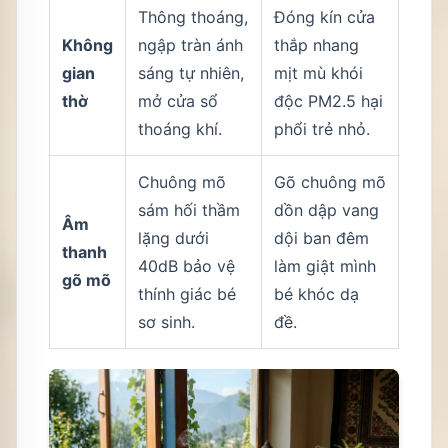
Thông thoáng,
Đóng kín cửa
Không
ngập tràn ánh
thắp nhang
gian
sáng tự nhiên,
mịt mù khói
thờ
mở cửa sổ
độc PM2.5 hại
thoáng khí.
phổi trẻ nhỏ.
Chuông mõ
Gõ chuông mõ
sám hối thầm
dồn dập vang
Âm
lặng dưới
dội ban đêm
thanh
40dB bảo vệ
làm giật mình
gõ mõ
thính giác bé
bé khóc dạ
sơ sinh.
đề.