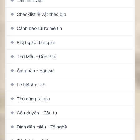
Tâm linh Việt
◆
Checklist lễ vật theo dịp
◆
Cảnh báo rủi ro mê tín
◆
Phật giáo dân gian
◆
Thờ Mẫu - Đền Phủ
◆
Âm phần - Hậu sự
◆
Lễ tiết âm lịch
◆
Thờ cúng tại gia
◆
Cầu duyên - Cầu tự
◆
Đình đền miếu - Tổ nghề
◆