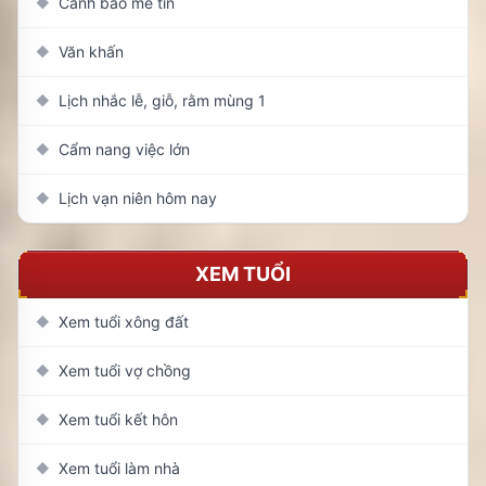
Cảnh báo mê tín
◆
Văn khấn
◆
Lịch nhắc lễ, giỗ, rằm mùng 1
◆
Cẩm nang việc lớn
◆
Lịch vạn niên hôm nay
◆
XEM TUỔI
Xem tuổi xông đất
◆
Xem tuổi vợ chồng
◆
Xem tuổi kết hôn
◆
Xem tuổi làm nhà
◆