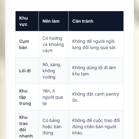
Khu
Nên làm
Cần tránh
vực
Có hướng
Cụm
Không để người ngồi
và khoảng
bàn
lưng đối lưng quá sát.
cách
Rõ, sáng,
Không dùng lối đi làm
Lối đi
không
kho tạm.
vướng
Khu
Yên, ít
Không đặt cạnh pantry
tập
người qua
ồn.
trung
lại
Khu
Có bảng
Không để cuộc trao đổi
trao
hoặc bàn
đứng chắn bàn người
đổi
đứng
khác.
nhanh