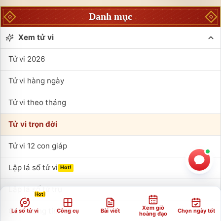
Danh mục
Xem tử vi
Tử vi 2026
Tử vi hàng ngày
Tử vi theo tháng
Tử vi trọn đời
Tử vi 12 con giáp
Lập lá số tử vi
Hot!
Lập lá số tứ trụ
Xem giờ
Cân xương tính số
Lá số tử vi
Công cụ
Bài viết
Chọn ngày tốt
hoàng đạo