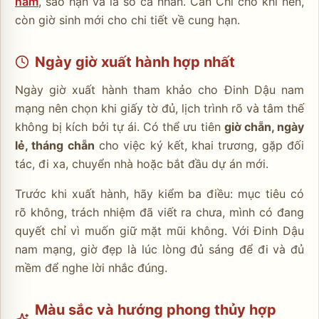
năm
, sao hạn và lá số cá nhân. Can Chi cho khí nền,
còn giờ sinh mới cho chi tiết về cung hạn.
Ngày giờ xuất hành hợp nhất
Ngày giờ xuất hành tham khảo cho Đinh Dậu nam
mạng nên chọn khi giấy tờ đủ, lịch trình rõ và tâm thế
không bị kích bởi tự ái. Có thể ưu tiên
giờ chẵn, ngày
lẻ, tháng chẵn
cho việc ký kết, khai trương, gặp đối
tác, đi xa, chuyển nhà hoặc bắt đầu dự án mới.
Trước khi xuất hành, hãy kiểm ba điều: mục tiêu có
rõ không, trách nhiệm đã viết ra chưa, mình có đang
quyết chỉ vì muốn giữ mặt mũi không. Với Đinh Dậu
nam mạng, giờ đẹp là lúc lòng đủ sáng để đi và đủ
mềm để nghe lời nhắc đúng.
Màu sắc và hướng phong thủy hợp