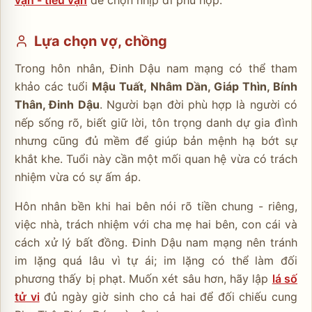
vận - tiểu vận
để chọn nhịp đi phù hợp.
Lựa chọn vợ, chồng
Trong hôn nhân, Đinh Dậu nam mạng có thể tham
khảo các tuổi
Mậu Tuất, Nhâm Dần, Giáp Thìn, Bính
Thân, Đinh Dậu
. Người bạn đời phù hợp là người có
nếp sống rõ, biết giữ lời, tôn trọng danh dự gia đình
nhưng cũng đủ mềm để giúp bản mệnh hạ bớt sự
khắt khe. Tuổi này cần một mối quan hệ vừa có trách
nhiệm vừa có sự ấm áp.
Hôn nhân bền khi hai bên nói rõ tiền chung - riêng,
việc nhà, trách nhiệm với cha mẹ hai bên, con cái và
cách xử lý bất đồng. Đinh Dậu nam mạng nên tránh
im lặng quá lâu vì tự ái; im lặng có thể làm đối
phương thấy bị phạt. Muốn xét sâu hơn, hãy lập
lá số
tử vi
đủ ngày giờ sinh cho cả hai để đối chiếu cung