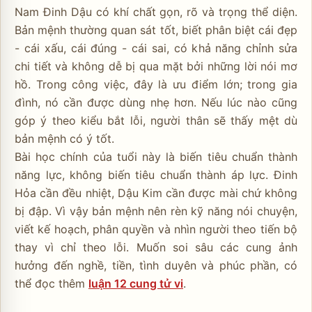
Nam Đinh Dậu có khí chất gọn, rõ và trọng thể diện.
Bản mệnh thường quan sát tốt, biết phân biệt cái đẹp
- cái xấu, cái đúng - cái sai, có khả năng chỉnh sửa
chi tiết và không dễ bị qua mặt bởi những lời nói mơ
hồ. Trong công việc, đây là ưu điểm lớn; trong gia
đình, nó cần được dùng nhẹ hơn. Nếu lúc nào cũng
góp ý theo kiểu bắt lỗi, người thân sẽ thấy mệt dù
bản mệnh có ý tốt.
Bài học chính của tuổi này là biến tiêu chuẩn thành
năng lực, không biến tiêu chuẩn thành áp lực. Đinh
Hỏa cần đều nhiệt, Dậu Kim cần được mài chứ không
bị đập. Vì vậy bản mệnh nên rèn kỹ năng nói chuyện,
viết kế hoạch, phân quyền và nhìn người theo tiến bộ
thay vì chỉ theo lỗi. Muốn soi sâu các cung ảnh
hưởng đến nghề, tiền, tình duyên và phúc phần, có
thể đọc thêm
luận 12 cung tử vi
.