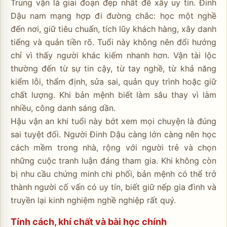
Trung vận là giai đoạn đẹp nhất để xây uy tín. Đinh
Dậu nam mạng hợp đi đường chắc: học một nghề
đến nơi, giữ tiêu chuẩn, tích lũy khách hàng, xây danh
tiếng và quản tiền rõ. Tuổi này không nên đổi hướng
chỉ vì thấy người khác kiếm nhanh hơn. Vận tài lộc
thường đến từ sự tin cậy, từ tay nghề, từ khả năng
kiểm lỗi, thẩm định, sửa sai, quản quy trình hoặc giữ
chất lượng. Khi bản mệnh biết làm sâu thay vì làm
nhiều, công danh sáng dần.
Hậu vận an khi tuổi này bớt xem mọi chuyện là đúng
sai tuyệt đối. Người Đinh Dậu càng lớn càng nên học
cách mềm trong nhà, rộng với người trẻ và chọn
những cuộc tranh luận đáng tham gia. Khi không còn
bị nhu cầu chứng minh chi phối, bản mệnh có thể trở
thành người cố vấn có uy tín, biết giữ nếp gia đình và
truyền lại kinh nghiệm nghề nghiệp rất quý.
Tính cách, khí chất và bài học chính