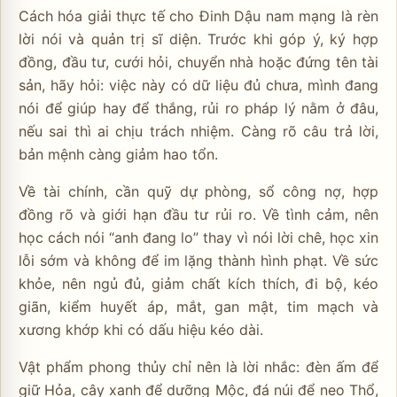
Cách hóa giải thực tế cho Đinh Dậu nam mạng là rèn
lời nói và quản trị sĩ diện. Trước khi góp ý, ký hợp
đồng, đầu tư, cưới hỏi, chuyển nhà hoặc đứng tên tài
sản, hãy hỏi: việc này có dữ liệu đủ chưa, mình đang
nói để giúp hay để thắng, rủi ro pháp lý nằm ở đâu,
nếu sai thì ai chịu trách nhiệm. Càng rõ câu trả lời,
bản mệnh càng giảm hao tổn.
Về tài chính, cần quỹ dự phòng, sổ công nợ, hợp
đồng rõ và giới hạn đầu tư rủi ro. Về tình cảm, nên
học cách nói “anh đang lo” thay vì nói lời chê, học xin
lỗi sớm và không để im lặng thành hình phạt. Về sức
khỏe, nên ngủ đủ, giảm chất kích thích, đi bộ, kéo
giãn, kiểm huyết áp, mắt, gan mật, tim mạch và
xương khớp khi có dấu hiệu kéo dài.
Vật phẩm phong thủy chỉ nên là lời nhắc: đèn ấm để
giữ Hỏa, cây xanh để dưỡng Mộc, đá núi để neo Thổ,