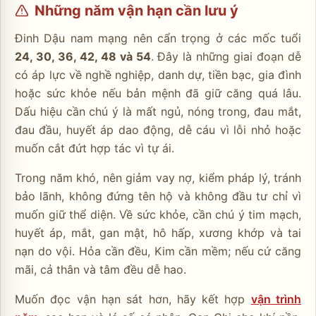
Những năm vận hạn cần lưu ý
Đinh Dậu nam mạng nên cẩn trọng ở các mốc tuổi
24, 30, 36, 42, 48 và 54
. Đây là những giai đoạn dễ
có áp lực về nghề nghiệp, danh dự, tiền bạc, gia đình
hoặc sức khỏe nếu bản mệnh đã giữ căng quá lâu.
Dấu hiệu cần chú ý là mất ngủ, nóng trong, đau mắt,
đau đầu, huyết áp dao động, dễ cáu vì lỗi nhỏ hoặc
muốn cắt đứt hợp tác vì tự ái.
Trong năm khó, nên giảm vay nợ, kiểm pháp lý, tránh
bảo lãnh, không đứng tên hộ và không đầu tư chỉ vì
muốn giữ thể diện. Về sức khỏe, cần chú ý tim mạch,
huyết áp, mắt, gan mật, hô hấp, xương khớp và tai
nạn do vội. Hỏa cần đều, Kim cần mềm; nếu cứ căng
mãi, cả thân và tâm đều dễ hao.
Muốn đọc vận hạn sát hơn, hãy kết hợp
vận trình