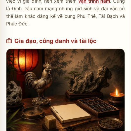
việc vì gia đình, nên xem thêm
vận trình năm
. Cùng
là Đinh Dậu nam mạng nhưng giờ sinh và đại vận có
thể làm khác đáng kể về cung Phu Thê, Tài Bạch và
Phúc Đức.
Gia đạo, công danh và tài lộc