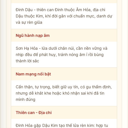
Đinh Dậu - thiên can Đinh thuộc Âm Hỏa, địa chi
Dậu thuộc Kim, khí đời gắn với chuẩn mực, danh dự
và sự rèn giũa
Ngũ hành nạp âm
Sơn Hạ Hỏa - lửa dưới chân núi, cần nền vững và
nhịp đều để phát huy, tránh nóng âm ỉ rồi bùng
thành lời sắc
Nam mạng nổi bật
Cẩn thận, tự trọng, biết giữ uy tín, có gu thẩm định,
nhưng dễ khắt khe hoặc khó nhận sai khi đã tin
mình đúng
Thiên can - Địa chi
Đinh Hỏa gặp Dậu Kim tạo thế lửa rèn kim: hợp tu