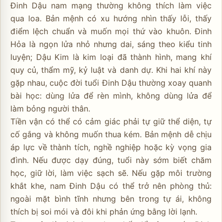
Đinh Dậu nam mạng thường không thích làm việc
qua loa. Bản mệnh có xu hướng nhìn thấy lỗi, thấy
điểm lệch chuẩn và muốn mọi thứ vào khuôn. Đinh
Hỏa là ngọn lửa nhỏ nhưng dai, sáng theo kiểu tinh
luyện; Dậu Kim là kim loại đã thành hình, mang khí
quy củ, thẩm mỹ, kỷ luật và danh dự. Khi hai khí này
gặp nhau, cuộc đời tuổi Đinh Dậu thường xoay quanh
bài học: dùng lửa để rèn mình, không dùng lửa để
làm bỏng người thân.
Tiền vận có thể có cảm giác phải tự giữ thể diện, tự
cố gắng và không muốn thua kém. Bản mệnh dễ chịu
áp lực về thành tích, nghề nghiệp hoặc kỳ vọng gia
đình. Nếu được dạy đúng, tuổi này sớm biết chăm
học, giữ lời, làm việc sạch sẽ. Nếu gặp môi trường
khắt khe, nam Đinh Dậu có thể trở nên phòng thủ:
ngoài mặt bình tĩnh nhưng bên trong tự ái, không
thích bị soi mói và đôi khi phản ứng bằng lời lạnh.