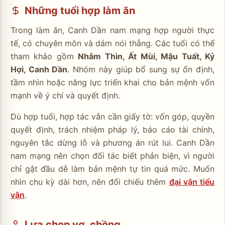
Những tuổi hợp làm ăn
Trong làm ăn, Canh Dần nam mạng hợp người thực
tế, có chuyên môn và dám nói thẳng. Các tuổi có thể
tham khảo gồm
Nhâm Thìn, Ất Mùi, Mậu Tuất, Kỷ
Hợi, Canh Dần
. Nhóm này giúp bổ sung sự ổn định,
tầm nhìn hoặc năng lực triển khai cho bản mệnh vốn
mạnh về ý chí và quyết định.
Dù hợp tuổi, hợp tác vẫn cần giấy tờ: vốn góp, quyền
quyết định, trách nhiệm pháp lý, báo cáo tài chính,
nguyên tắc dừng lỗ và phương án rút lui. Canh Dần
nam mạng nên chọn đối tác biết phản biện, vì người
chỉ gật đầu dễ làm bản mệnh tự tin quá mức. Muốn
nhìn chu kỳ dài hơn, nên đối chiếu thêm
đại vận tiểu
vận
.
Lựa chọn vợ, chồng