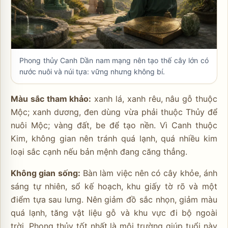
Phong thủy Canh Dần nam mạng nên tạo thế cây lớn có
nước nuôi và núi tựa: vững nhưng không bí.
Màu sắc tham khảo:
xanh lá, xanh rêu, nâu gỗ thuộc
Mộc; xanh dương, đen dùng vừa phải thuộc Thủy để
nuôi Mộc; vàng đất, be để tạo nền. Vì Canh thuộc
Kim, không gian nên tránh quá lạnh, quá nhiều kim
loại sắc cạnh nếu bản mệnh đang căng thẳng.
Không gian sống:
Bàn làm việc nên có cây khỏe, ánh
sáng tự nhiên, sổ kế hoạch, khu giấy tờ rõ và một
điểm tựa sau lưng. Nên giảm đồ sắc nhọn, giảm màu
quá lạnh, tăng vật liệu gỗ và khu vực đi bộ ngoài
trời. Phong thủy tốt nhất là môi trường giúp tuổi này