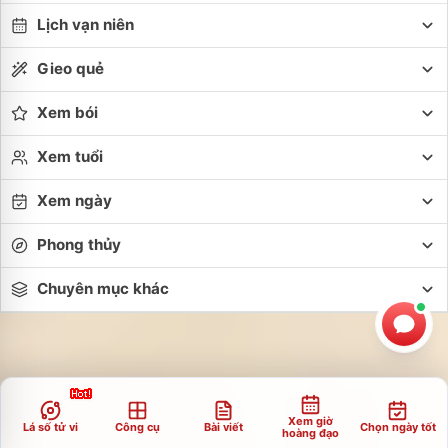
Lịch vạn niên
Gieo quẻ
Xem bói
Xem tuổi
Xem ngày
Phong thủy
Chuyên mục khác
Xem giờ
Lá số tử vi
Công cụ
Bài viết
Chọn ngày tốt
hoàng đạo