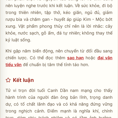
nên luyện nghe trước khi kết luận. Về sức khỏe, đi bộ
trong thiên nhiên, tập thở, kéo giãn, ngủ đủ, giảm
rượu bia và chăm gan - huyết áp giúp Kim - Mộc bớt
xung. Vật phẩm phong thủy chỉ nên là lời nhắc: cây
khỏe, nước sạch, gỗ ấm, đá tự nhiên; không thay thế
kỷ luật sống.
Khi gặp năm biến động, nên chuyển từ đối đầu sang
chiến lược. Có thể đọc thêm
sao hạn
hoặc
đại vận
tiểu vận
để chuẩn bị tâm thế tỉnh táo hơn.
Kết luận
Tử vi trọn đời tuổi Canh Dần nam mạng cho thấy
hành trình của người đàn ông bản lĩnh, trọng danh
dự, có tố chất lãnh đạo và có khả năng đứng vững
trong nghịch cảnh. Điểm mạnh là nghĩa khí, chính
trực, dám chịu trách nhiệm và có tầm ảnh hưởng.