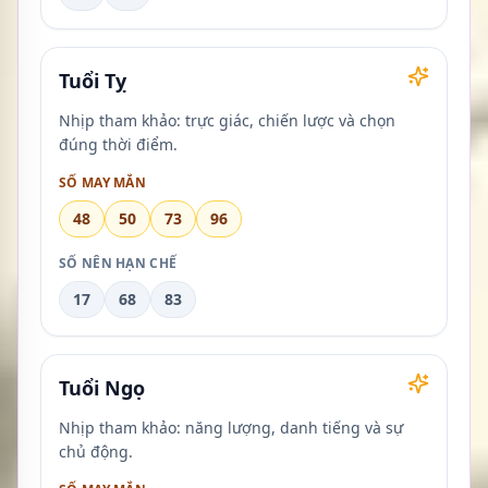
Tuổi Tỵ
Nhịp tham khảo:
trực giác, chiến lược và chọn
đúng thời điểm
.
SỐ MAY MẮN
48
50
73
96
SỐ NÊN HẠN CHẾ
17
68
83
Tuổi Ngọ
Nhịp tham khảo:
năng lượng, danh tiếng và sự
chủ động
.