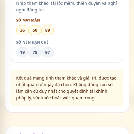
Nhịp tham khảo:
tài lộc mềm, thiện duyên và nghỉ
ngơi đúng lúc
.
SỐ MAY MẮN
36
50
89
SỐ NÊN HẠN CHẾ
19
78
97
Kết quả mang tính tham khảo và giải trí, được tạo
nhất quán từ ngày đã chọn. Không dùng con số
làm căn cứ duy nhất cho quyết định tài chính,
pháp lý, sức khỏe hoặc việc quan trọng.