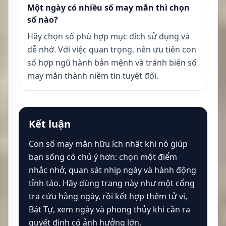
Một ngày có nhiều số may mắn thì chọn
số nào?
Hãy chọn số phù hợp mục đích sử dụng và
dễ nhớ. Với việc quan trọng, nên ưu tiên con
số hợp ngũ hành bản mệnh và tránh biến số
may mắn thành niềm tin tuyệt đối.
Kết luận
Con số may mắn hữu ích nhất khi nó giúp
bạn sống có chủ ý hơn: chọn một điểm
nhắc nhở, quan sát nhịp ngày và hành động
tỉnh táo. Hãy dùng trang này như một cổng
tra cứu hằng ngày, rồi kết hợp thêm tử vi,
Bát Tự, xem ngày và phong thủy khi cần ra
quyết định có ảnh hưởng lớn.