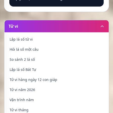
Tử vi
Lập lá số tử vi
Hỏi lá số một câu
So sánh 2 lá số
Lập lá số Bát Tự
Tử vi hàng ngày 12 con giáp
Tử vi năm 2026
Vận trình năm
Tử vi tháng