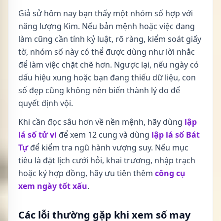
Giả sử hôm nay bạn thấy một nhóm số hợp với
năng lượng Kim. Nếu bản mệnh hoặc việc đang
làm cũng cần tính kỷ luật, rõ ràng, kiểm soát giấy
tờ, nhóm số này có thể được dùng như lời nhắc
để làm việc chặt chẽ hơn. Ngược lại, nếu ngày có
dấu hiệu xung hoặc bạn đang thiếu dữ liệu, con
số đẹp cũng không nên biến thành lý do để
quyết định vội.
Khi cần đọc sâu hơn về nền mệnh, hãy dùng
lập
lá số tử vi
để xem 12 cung và dùng
lập lá số Bát
Tự
để kiểm tra ngũ hành vượng suy. Nếu mục
tiêu là đặt lịch cưới hỏi, khai trương, nhập trạch
hoặc ký hợp đồng, hãy ưu tiên thêm
công cụ
xem ngày tốt xấu
.
Các lỗi thường gặp khi xem số may