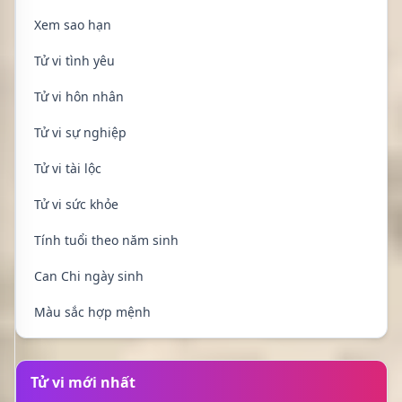
Xem sao hạn
Tử vi tình yêu
Tử vi hôn nhân
Tử vi sự nghiệp
Tử vi tài lộc
Tử vi sức khỏe
Tính tuổi theo năm sinh
Can Chi ngày sinh
Màu sắc hợp mệnh
Tử vi mới nhất