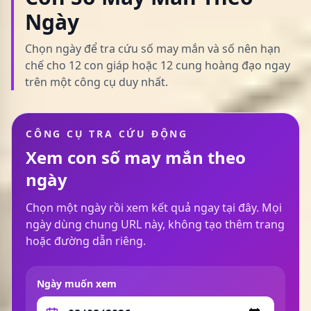
Ngày
Chọn ngày để tra cứu số may mắn và số nên hạn
chế cho 12 con giáp hoặc 12 cung hoàng đạo ngay
trên một công cụ duy nhất.
CÔNG CỤ TRA CỨU ĐỘNG
Xem con số may mắn theo
ngày
Chọn một ngày rồi xem kết quả ngay tại đây. Mọi
ngày dùng chung URL này, không tạo thêm trang
hoặc đường dẫn riêng.
Ngày muốn xem