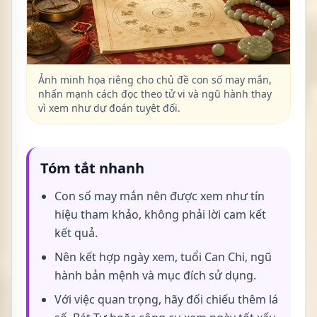
Ảnh minh họa riêng cho chủ đề con số may mắn,
nhấn mạnh cách đọc theo tử vi và ngũ hành thay
vì xem như dự đoán tuyệt đối.
Tóm tắt nhanh
Con số may mắn nên được xem như tín
hiệu tham khảo, không phải lời cam kết
kết quả.
Nên kết hợp ngày xem, tuổi Can Chi, ngũ
hành bản mệnh và mục đích sử dụng.
Với việc quan trọng, hãy đối chiếu thêm lá