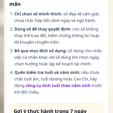
mắn
Chỉ chọn số mình thích:
số đẹp về cảm giác
chưa chắc hợp bối cảnh ngày và ngũ hành.
Dùng số để thay quyết định:
con số không
thay thế trao đổi, kiểm chứng thông tin hoặc
lời khuyên chuyên môn.
Bỏ qua mục đích sử dụng:
số dùng cho nhắc
việc cá nhân khác với số dùng khi chọn ngày,
chọn hướng hoặc lập kế hoạch tài chính.
Quên kiểm tra tuổi và năm sinh:
nếu chưa
chắc tuổi âm, tuổi dương hoặc Can Chi, hãy
dùng
công cụ tính tuổi theo năm sinh
trước
khi đối chiếu.
Gợi ý thực hành trong 7 ngày