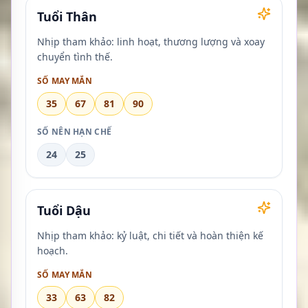
Tuổi Thân
Nhịp tham khảo:
linh hoạt, thương lượng và xoay
chuyển tình thế
.
SỐ MAY MẮN
35
67
81
90
SỐ NÊN HẠN CHẾ
24
25
Tuổi Dậu
Nhịp tham khảo:
kỷ luật, chi tiết và hoàn thiện kế
hoạch
.
SỐ MAY MẮN
33
63
82