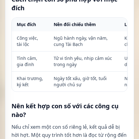
đích
Mục đích
Nên đối chiếu thêm
Lưu ý
Công việc,
Ngũ hành ngày, vận năm,
Không 
tài lộc
cung Tài Bạch
chính.
Tình cảm,
Tử vi tình yêu, nhịp cảm xúc
Ưu tiên
gia đình
trong ngày
diễn từ
Khai trương,
Ngày tốt xấu, giờ tốt, tuổi
Nên ki
ký kết
người chủ sự
nguồn 
Nên kết hợp con số với các công cụ
nào?
Nếu chỉ xem một con số riêng lẻ, kết quả dễ bị
hời hợt. Một quy trình tốt hơn là đọc từ rộng đến