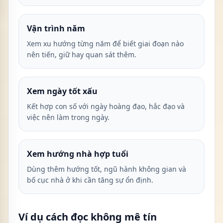
Vận trình năm
Xem xu hướng từng năm để biết giai đoạn nào
nên tiến, giữ hay quan sát thêm.
Xem ngày tốt xấu
Kết hợp con số với ngày hoàng đạo, hắc đạo và
việc nên làm trong ngày.
Xem hướng nhà hợp tuổi
Dùng thêm hướng tốt, ngũ hành không gian và
bố cục nhà ở khi cần tăng sự ổn định.
Ví dụ cách đọc không mê tín