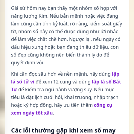
Giả sử hôm nay bạn thấy một nhóm số hợp với
năng lượng Kim. Nếu bản mệnh hoặc việc đang
làm cũng cần tính kỷ luật, rõ ràng, kiểm soát giấy
tờ, nhóm số này có thể được dùng như lời nhắc
để làm việc chặt chẽ hơn. Ngược lại, nếu ngày có
dấu hiệu xung hoặc bạn đang thiếu dữ liệu, con
số đẹp cũng không nên biến thành lý do để
quyết định vội.
Khi cần đọc sâu hơn về nền mệnh, hãy dùng
lập
lá số tử vi
để xem 12 cung và dùng
lập lá số Bát
Tự
để kiểm tra ngũ hành vượng suy. Nếu mục
tiêu là đặt lịch cưới hỏi, khai trương, nhập trạch
hoặc ký hợp đồng, hãy ưu tiên thêm
công cụ
xem ngày tốt xấu
.
Các lỗi thường gặp khi xem số may