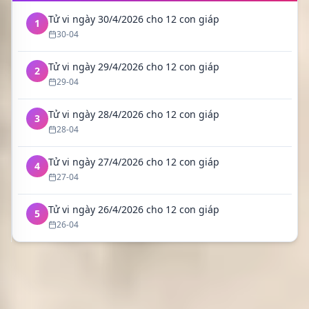
Tử vi ngày 30/4/2026 cho 12 con giáp
1
30-04
Tử vi ngày 29/4/2026 cho 12 con giáp
2
29-04
Tử vi ngày 28/4/2026 cho 12 con giáp
3
28-04
Tử vi ngày 27/4/2026 cho 12 con giáp
4
27-04
Tử vi ngày 26/4/2026 cho 12 con giáp
5
26-04