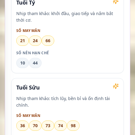
Tuổi Tý
Nhịp tham khảo:
khởi đầu, giao tiếp và nắm bắt
thời cơ
.
SỐ MAY MẮN
21
24
66
SỐ NÊN HẠN CHẾ
10
44
Tuổi Sửu
Nhịp tham khảo:
tích lũy, bền bỉ và ổn định tài
chính
.
SỐ MAY MẮN
36
70
73
74
98