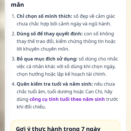
mắn
Chỉ chọn số mình thích:
số đẹp về cảm giác
chưa chắc hợp bối cảnh ngày và ngũ hành.
Dùng số để thay quyết định:
con số không
thay thế trao đổi, kiểm chứng thông tin hoặc
lời khuyên chuyên môn.
Bỏ qua mục đích sử dụng:
số dùng cho nhắc
việc cá nhân khác với số dùng khi chọn ngày,
chọn hướng hoặc lập kế hoạch tài chính.
Quên kiểm tra tuổi và năm sinh:
nếu chưa
chắc tuổi âm, tuổi dương hoặc Can Chi, hãy
dùng
công cụ tính tuổi theo năm sinh
trước
khi đối chiếu.
Gợi ý thực hành trong 7 ngày