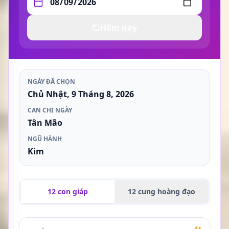
Hôm nay
NGÀY ĐÃ CHỌN
Chủ Nhật, 9 Tháng 8, 2026
CAN CHI NGÀY
Tân
Mão
NGŨ HÀNH
Kim
12 con giáp
12 cung hoàng đạo