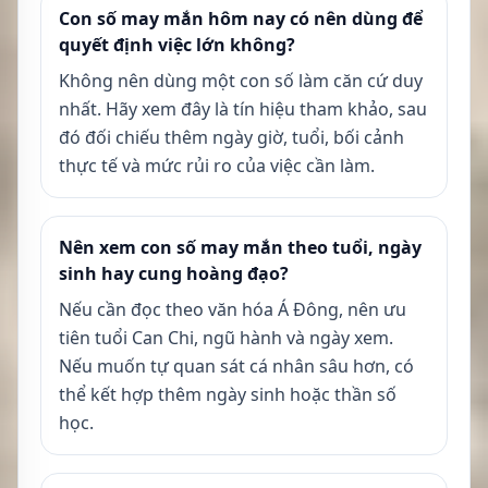
Con số may mắn hôm nay có nên dùng để
quyết định việc lớn không?
Không nên dùng một con số làm căn cứ duy
nhất. Hãy xem đây là tín hiệu tham khảo, sau
đó đối chiếu thêm ngày giờ, tuổi, bối cảnh
thực tế và mức rủi ro của việc cần làm.
Nên xem con số may mắn theo tuổi, ngày
sinh hay cung hoàng đạo?
Nếu cần đọc theo văn hóa Á Đông, nên ưu
tiên tuổi Can Chi, ngũ hành và ngày xem.
Nếu muốn tự quan sát cá nhân sâu hơn, có
thể kết hợp thêm ngày sinh hoặc thần số
học.