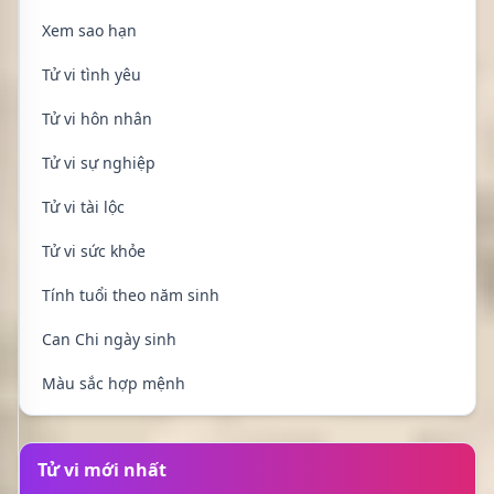
Xem sao hạn
Tử vi tình yêu
Tử vi hôn nhân
Tử vi sự nghiệp
Tử vi tài lộc
Tử vi sức khỏe
Tính tuổi theo năm sinh
Can Chi ngày sinh
Màu sắc hợp mệnh
Tử vi mới nhất