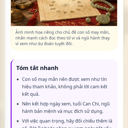
Ảnh minh họa riêng cho chủ đề con số may mắn,
nhấn mạnh cách đọc theo tử vi và ngũ hành thay
vì xem như dự đoán tuyệt đối.
Tóm tắt nhanh
Con số may mắn nên được xem như tín
hiệu tham khảo, không phải lời cam kết
kết quả.
Nên kết hợp ngày xem, tuổi Can Chi, ngũ
hành bản mệnh và mục đích sử dụng.
Với việc quan trọng, hãy đối chiếu thêm lá