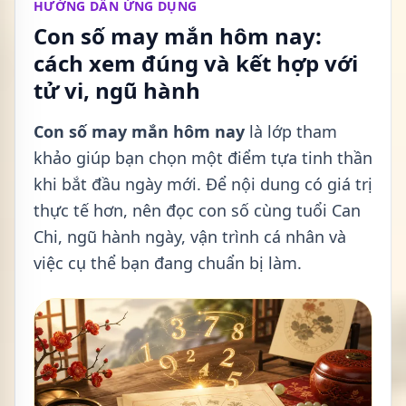
HƯỚNG DẪN ỨNG DỤNG
Con số may mắn hôm nay:
cách xem đúng và kết hợp với
tử vi, ngũ hành
Con số may mắn hôm nay
là lớp tham
khảo giúp bạn chọn một điểm tựa tinh thần
khi bắt đầu ngày mới. Để nội dung có giá trị
thực tế hơn, nên đọc con số cùng tuổi Can
Chi, ngũ hành ngày, vận trình cá nhân và
việc cụ thể bạn đang chuẩn bị làm.