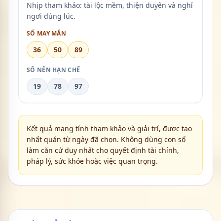
Nhịp tham khảo:
tài lộc mềm, thiện duyên và nghỉ
ngơi đúng lúc
.
SỐ MAY MẮN
36
50
89
SỐ NÊN HẠN CHẾ
19
78
97
Kết quả mang tính tham khảo và giải trí, được tạo
nhất quán từ ngày đã chọn. Không dùng con số
làm căn cứ duy nhất cho quyết định tài chính,
pháp lý, sức khỏe hoặc việc quan trọng.