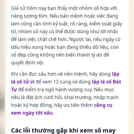
Giả sử hôm nay bạn thấy một nhóm số hợp với
năng lượng Kim. Nếu bản mệnh hoặc việc đang
làm cũng cần tính kỷ luật, rõ ràng, kiểm soát giấy
tờ, nhóm số này có thể được dùng như lời nhắc
để làm việc chặt chẽ hơn. Ngược lại, nếu ngày có
dấu hiệu xung hoặc bạn đang thiếu dữ liệu, con
số đẹp cũng không nên biến thành lý do để
quyết định vội.
Khi cần đọc sâu hơn về nền mệnh, hãy dùng
lập
lá số tử vi
để xem 12 cung và dùng
lập lá số Bát
Tự
để kiểm tra ngũ hành vượng suy. Nếu mục
tiêu là đặt lịch cưới hỏi, khai trương, nhập trạch
hoặc ký hợp đồng, hãy ưu tiên thêm
công cụ
xem ngày tốt xấu
.
Các lỗi thường gặp khi xem số may