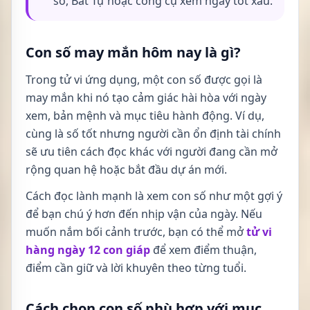
số, Bát Tự hoặc công cụ xem ngày tốt xấu.
Con số may mắn hôm nay là gì?
Trong tử vi ứng dụng, một con số được gọi là
may mắn khi nó tạo cảm giác hài hòa với ngày
xem, bản mệnh và mục tiêu hành động. Ví dụ,
cùng là số tốt nhưng người cần ổn định tài chính
sẽ ưu tiên cách đọc khác với người đang cần mở
rộng quan hệ hoặc bắt đầu dự án mới.
Cách đọc lành mạnh là xem con số như một gợi ý
để bạn chú ý hơn đến nhịp vận của ngày. Nếu
muốn nắm bối cảnh trước, bạn có thể mở
tử vi
hàng ngày 12 con giáp
để xem điểm thuận,
điểm cần giữ và lời khuyên theo từng tuổi.
Cách chọn con số phù hợp với mục