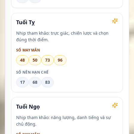
Tuổi Tỵ
Nhịp tham khảo:
trực giác, chiến lược và chọn
đúng thời điểm
.
SỐ MAY MẮN
48
50
73
96
SỐ NÊN HẠN CHẾ
17
68
83
Tuổi Ngọ
Nhịp tham khảo:
năng lượng, danh tiếng và sự
chủ động
.