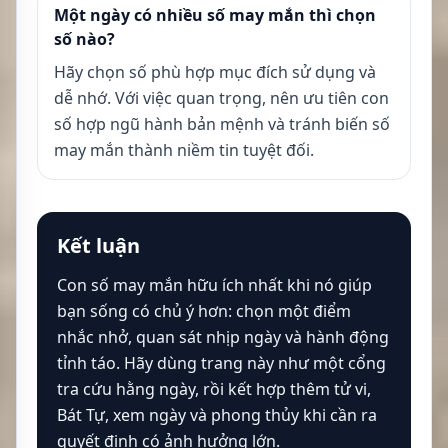
Một ngày có nhiều số may mắn thì chọn
số nào?
Hãy chọn số phù hợp mục đích sử dụng và
dễ nhớ. Với việc quan trọng, nên ưu tiên con
số hợp ngũ hành bản mệnh và tránh biến số
may mắn thành niềm tin tuyệt đối.
Kết luận
Con số may mắn hữu ích nhất khi nó giúp
bạn sống có chủ ý hơn: chọn một điểm
nhắc nhở, quan sát nhịp ngày và hành động
tỉnh táo. Hãy dùng trang này như một cổng
tra cứu hằng ngày, rồi kết hợp thêm tử vi,
Bát Tự, xem ngày và phong thủy khi cần ra
quyết định có ảnh hưởng lớn.