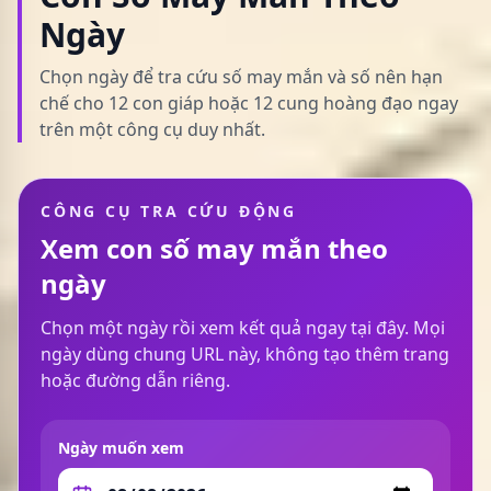
Ngày
Chọn ngày để tra cứu số may mắn và số nên hạn
chế cho 12 con giáp hoặc 12 cung hoàng đạo ngay
trên một công cụ duy nhất.
CÔNG CỤ TRA CỨU ĐỘNG
Xem con số may mắn theo
ngày
Chọn một ngày rồi xem kết quả ngay tại đây. Mọi
ngày dùng chung URL này, không tạo thêm trang
hoặc đường dẫn riêng.
Ngày muốn xem